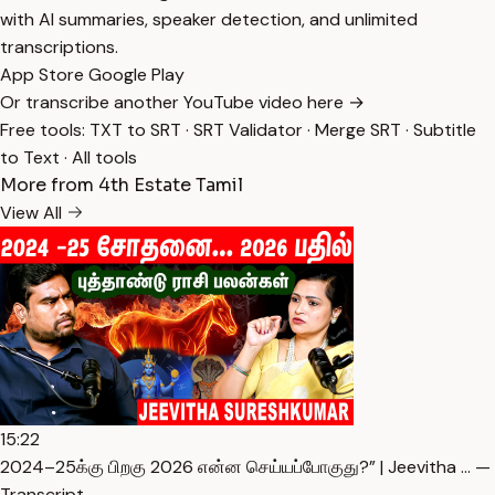
with AI summaries, speaker detection, and unlimited
transcriptions.
App Store
Google Play
Or transcribe another YouTube video here →
Free tools:
TXT to SRT
·
SRT Validator
·
Merge SRT
·
Subtitle
to Text
·
All tools
More from 4th Estate Tamil
View All
15:22
2024–25க்கு பிறகு 2026 என்ன செய்யப்போகுது?” | Jeevitha … —
Transcript