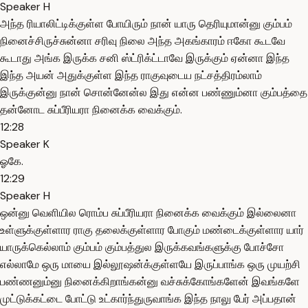
Speaker H
அந்த ரியாலிட்டிக்குள்ள போயிரும் நான் யாரு தெரியுமான்னு கும்பம்
நினைச்சிருச்சுன்னா சரிவு நிலை அந்த அகங்காரம் ஈகோ கூடவே
கூடாது அங்க இருக்க சனி ஸ்ட்ரிக்ட்டாவே இருக்கும் ஏன்னா இந்த
இந்த அயன் அதுக்குள்ள இந்த ராகுவுடைய நட்சத்திரம்லாம்
இருக்குன்னு நான் சொன்னேன்ல இது என்ன பண்ணும்னா கும்பத்தை
தன்னோட சுப்பீரியரா நினைக்க வைக்கும்.
12:28
Speaker K
ஓகே.
12:29
Speaker H
ஒன்னு வெளியில ரொம்ப சுப்பீரியரா நினைக்க வைக்கும் இல்லைனா
உள்ளுக்குள்ளார ராகு தலைக்குள்ளார போகும் மண்டைக்குள்ளார யார்
யாருக்கெல்லாம் கும்பம் கும்பத்துல இருக்கவங்களுக்கு போச்சோ
எல்லாமே ஒரு மாயை இல்லூஷன்க்குள்ளயே இருப்பாங்க ஒரு முயற்சி
பண்ணனும்னு நினைக்கிறாங்கன்னு வச்சுக்கோங்களேன் இவங்களே
முட்டுக்கட்டை போட்டு உட்கார்ந்துருவாங்க இந்த நாலு பேர் அப்பதான்