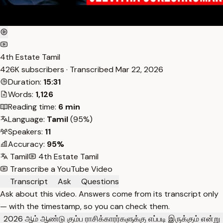
4th Estate Tamil
426K subscribers · Transcribed
Mar 22, 2026
Duration:
15:31
Words:
1,126
Reading time:
6 min
Language:
Tamil
(95%)
Speakers:
11
Accuracy:
95%
Tamil
4th Estate Tamil
Transcribe a YouTube Video
Transcript
Ask
Questions
Ask about this video. Answers come from its transcript only
— with the timestamp, so you can check them.
2026 ஆம் ஆண்டு கும்ப ராசிக்காரர்களுக்கு எப்படி இருக்கும் என்று