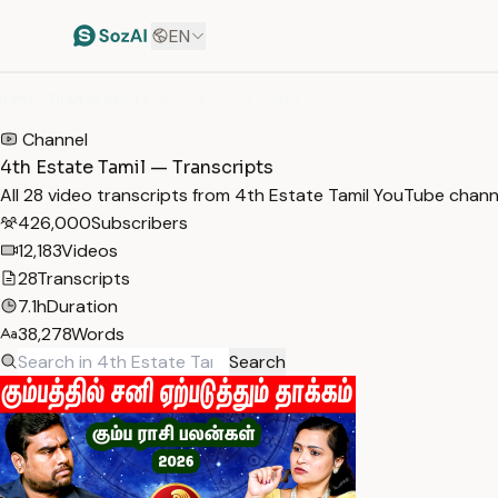
EN
HOME
/
TRANSCRIPTS
/
4TH ESTATE TAMIL
Channel
4th Estate Tamil — Transcripts
All 28 video transcripts from 4th Estate Tamil YouTube chan
426,000
Subscribers
12,183
Videos
28
Transcripts
7.1h
Duration
38,278
Words
Search