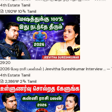
4th Estate Tamil
1,192
10
Tamil
29:20
2026 மேஷ ராசி பலன்கள் | Jeevitha Sureshkumar Interview … — 
4th Estate Tamil
2,386
2
Tamil