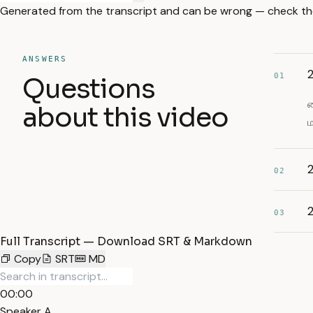
Generated from the transcript and can be wrong — check th
ANSWERS
01
Questions
ச
about this video
ம
02
2
03
Full Transcript — Download SRT & Markdown
Copy
SRT
MD
00:00
Speaker A