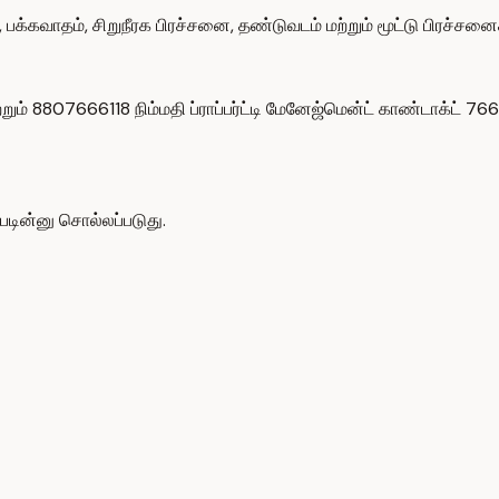
 பக்கவாதம், சிறுநீரக பிரச்சனை, தண்டுவடம் மற்றும் மூட்டு பிரச்ச
றும் 8807666118 நிம்மதி ப்ராப்பர்ட்டி மேனேஜ்மென்ட் காண்டாக்ட
படின்னு சொல்லப்படுது.