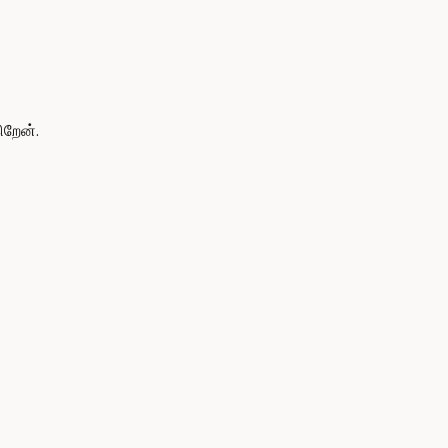
றேன்.