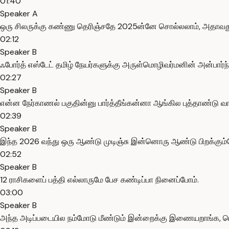
01:40
Speaker A
ஒரு சிலருக்கு கண்ணு தெரிஞ்சதே 2025ன்னே சொல்லலாம், அதாவது க
02:12
Speaker B
ஃபோர்த் எஸ்டேட் தமிழ் நேயர்களுக்கு அருள்மொழிவர்மனின் அன்பார்ந்
02:27
Speaker B
என்ன நேர்காணல் பகுதின்னு பார்த்தீங்கன்னா ஆங்கில புத்தாண்டு வாழ
02:39
Speaker B
இந்த 2026 வந்து ஒரு ஆண்டு முடிஞ்சு இன்னொரு ஆண்டு பிறக்கும்போத
02:52
Speaker B
12 ராசிகளைப் பத்தி எல்லாருமே பேச கண்டிப்பா நினைப்போம்.
03:00
Speaker B
அந்த அடிப்படையில நம்மோடு மீண்டும் இன்றைக்கு இணையறாங்க, ரொம