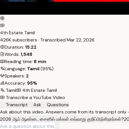
4th Estate Tamil
426K subscribers · Transcribed
Mar 22, 2026
Duration:
15:22
Words:
1,548
Reading time:
8 min
Language:
Tamil
(95%)
Speakers:
2
Accuracy:
95%
Tamil
4th Estate Tamil
Transcribe a YouTube Video
Transcript
Ask
Questions
Ask about this video. Answers come from its transcript only
2026 ஆம் ஆண்டை சைனீஸ் மக்கள் எவ்வாறு குறிப்பிடுகிறார்கள்?
20