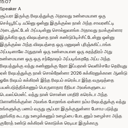
15:07
Speaker A
சூப்பரா இருக்கு ரிஷபத்துக்கு அதாவது உண்மையான ஒரு
செக்யூரிட்டி ஃபீல்னு ஒன்னு இருக்குல்ல நான் அந்த சாவரனிட்டி
அடைஞ்சுட்டேன் அப்படின்னு சொல்லுவாங்க அதாவது நமக்குள்ளார
இருக்கிற ஒரு விஷயத்தை நான் கண்டுபிடிச்சிட்டேன்னு ஒன்னு
இருக்குல்ல அந்த விஷயத்தை ஒரு மனுஷன் புரிஞ்சுகிட்டாங்க
அப்படினாலே அதுதான் ஒரு உண்மையான ஒரு சுதந்திரம் அது
உண்மையான ஒரு ஒரு சந்தோஷம் அப்படிங்கறதே அப்ப அந்த
ரிஷபத்துக்கு வந்து கண்ணுக்கு நேரா இப்பதான் வெளிச்சமே தெரியுது
ஏன் ரிஷபத்துக்கு நான் சொல்றேன்னா 2026 சுக்கிரனுக்கான ஆண்டு
ஓகே ரிஷபம் சுக்கிரன் இந்த ரிஷபம் கரெக்டா இந்த வருஷத்தை
பயன்படுத்திக்கணும் பொருளாதார ரீதியா அவங்களுடைய
டெவலப்மென்ட் வந்து நான் சொன்ன மாதிரி கரெக்டா அந்த
பிளானிங்க்குள்ள அவங்க போறாங்க ஏன்னா நம்ம ரிஷபத்துக்கு வந்து
உங்களுக்கு பணம் வருது சூப்பரா இருக்குதுன்னா பேசாம படுத்து
தூங்கிற கூடாது உழைக்கணும் உழைப்பை போடணும் உழைச்சா அந்த
குரோத் உண்டு சுக்கிரன் கொடுக்க ரெடியா இருக்காரு