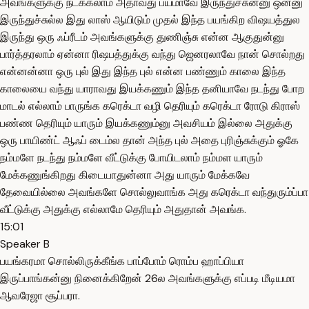
அவங்களுக்கு நடக்கலாம் அதாவது பயமாவே இருந்துச்சுன்னு ஒன்னு
இருந்துச்சுல்ல இது லாஸ் ஆயிடும் முதல் இந்த பயங்கிற விஷயத்துல
இருந்து ஒரு ஃப்ரீடம் அவங்களுக்கு துணிஞ்சு என்ன ஆகுதுன்னு
பார்த்தரலாம் ஏன்னா ரிஷபத்துக்கு வந்து ஜெனரலாவே நான் சொல்றது
என்னன்னா ஒரு புல் இது இந்த புல் என்ன பண்ணும் காலை இந்த
காலையை வந்து யாராவது இயக்கணும் இந்த தனியாவே நடந்து போற
மாடல் எல்லாம் பாருங்க கரெக்டா வழி தெரியும் கரெக்டா ரோடு கிராஸ்
பண்ண தெரியும் யாரும் இயக்கணும்னு அவசியம் இல்லை அதுக்கு
ஒரு பாயிண்ட் ஆஃப் டைம்ல தான் அந்த புல் அதை புரிஞ்சுக்கும் ஓகே
நம்மளே நடந்து நம்மளே வீட்டுக்கு போயிடலாம் நம்மள யாரும்
மேக்கணுங்கிறது கிடையாதுன்னா அது யாரும் மேக்கவே
தேவையில்லை அவங்களே சொல்லுவாங்க அது கரெக்டா வந்துரும்ப்பா
வீட்டுக்கு அதுக்கு எல்லாமே தெரியும் அதுதான் அவங்க.
15:01
Speaker B
பயங்கரமா சொல்லிருக்கீங்க பாப்போம் ரொம்ப ஹாப்பியா
இருப்பாங்கன்னு நினைக்கிறேன் 26ல அவங்களுக்கு எப்படி மீடியமா
ஆவரேஜா சூப்பரா.