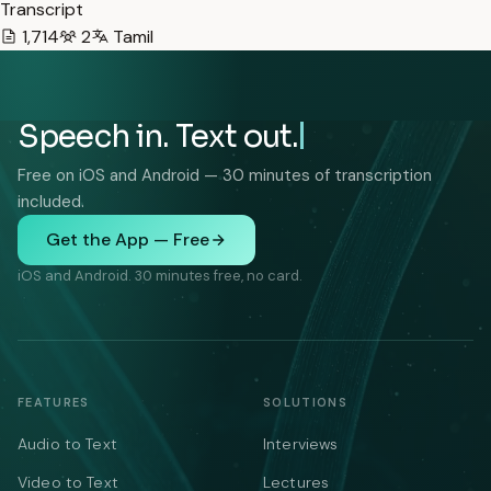
Transcript
1,714
2
Tamil
Speech in. Text out.
Free on iOS and Android — 30 minutes of transcription
included.
Get the App — Free
iOS and Android. 30 minutes free, no card.
FEATURES
SOLUTIONS
Audio to Text
Interviews
Video to Text
Lectures