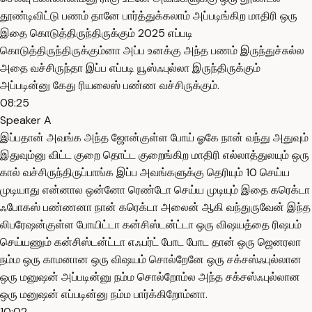
தூண்டிவிட்டு பணம் தானே பார்த்துக்கலாம் அப்படிங்கிற மாதிரி ஒரு
இதை கொடுத்திருந்திருக்கும் 2025 எப்படி
கொடுத்திருந்திருக்கும்னா அப்ப உனக்கு அந்த பணம் இருந்துச்சுல்ல
அதை வச்சிருந்தா இப்ப எப்படி யூஸ்ஃபுல்லா இருந்திருக்கும்
அப்படின்னு கேது ரியலைஸ் பண்ண வச்சிருக்கும்.
08:25
Speaker A
இப்பதான் அவங்க அந்த ஜோன்குள்ள போய் ஓகே நான் வந்து அதுவும்
இதுவும்னு விட்ட குறை தொட்ட குறைங்கிற மாதிரி எல்லாத்துலயும் ஒரு
கால் வச்சிருந்திருப்பாங்க இப்ப அவங்களுக்கு தெரியும் 10 செய்ய
முடியாது என்னால ஒன்னோ ரெண்டோ செய்ய முடியும் இதை கரெக்டா
ஃபோகஸ் பண்ணனா நான் கரெக்டா அலைன் ஆகி வந்துருவேன் இந்த
லிபரேஷன்குள்ள போயிட்டா கன்சிஸ்டன்ட்டா ஒரு விஷயத்தை ரிஷபம்
செய்யணும் கன்சிஸ்டன்ட்டா எஃபர்ட் போட போட தான் ஒரு ஜெனரலா
நம்ம ஒரு காமனான ஒரு விஷயம் சொல்றேனே ஒரு சக்சஸ்ஃபுல்லான
ஒரு மனுஷன் அப்படின்னு நம்ம சொல்றோம்ல அந்த சக்சஸ்ஃபுல்லான
ஒரு மனுஷன் எப்படின்னு நம்ம பார்க்கிறோம்னா.
10:02