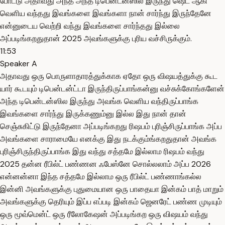
போட்டு அதாவது அந்த அந்த டிபென்டன்ஸில இருந்து ஷெட் ஆகி
வெளிய வந்தது இவங்களை இவங்களா நான் சார்ந்து இருந்தேனே
என்னுடைய வெற்றி வந்து இவங்களை சார்ந்தது இல்லை
அப்படிங்கறதுதான் 2025 அவங்களுக்கு புரிய வச்சிருக்கும்.
11:53
Speaker A
அதாவது ஒரு பொருளாதாரத்துக்காக ஏதோ ஒரு விஷயத்துக்கு கூட
யார் கூடயும் டிபென்டன்ட்டா இருந்திருப்பாங்கன்னு வச்சுக்கோங்களேன்
அந்த டிபென்டன்ஸில இருந்து அவங்க வெளிய வந்திருப்பாங்க
இவங்களை சார்ந்து இருக்கணும்னு இல்ல இது நான் தான்
செஞ்சுகிட்டு இருந்தேனா அப்படிங்கறது ரிஷபம் புரிஞ்சிருப்பாங்க அப்ப
அவங்களை சாராமையே எனக்கு இது நடக்கும்ங்கறதுதான் அவங்க
புரிஞ்சிருந்திருப்பாங்க இது வந்து சத்தமே இல்லாம ரிஷபம் வந்து
2025 தன்ன ரீபில்ட் பண்ணன ஃபேஸ்னே சொல்லலாம் அப்ப 2026
என்னன்னா இந்த சத்தமே இல்லாம ஒரு ரீபில்ட் பண்ணாங்கல்ல
இன்னி அவங்களுக்கு புதுமையான ஒரு பாதையா இன்கம் பாத் மாறும்
அவங்களுக்கு தெரியும் இப்ப எப்படி இன்கம் ஜெனரேட் பண்ண முடியும்
ஒரு மூவ்மென்ட் ஒரு ரீலோகேஷன் அப்படிங்கற ஒரு விஷயம் வந்து