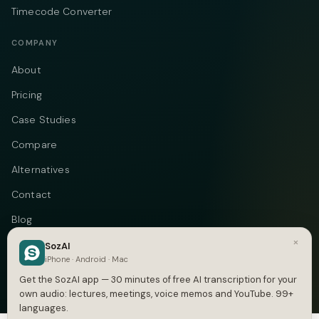
Timecode Converter
COMPANY
About
Pricing
Case Studies
Compare
Alternatives
Contact
Blog
×
Privacy
SozAI
iPhone · Android · Mac
Terms
Get the SozAI app — 30 minutes of free AI transcription for your
own audio: lectures, meetings, voice memos and YouTube. 99+
languages.