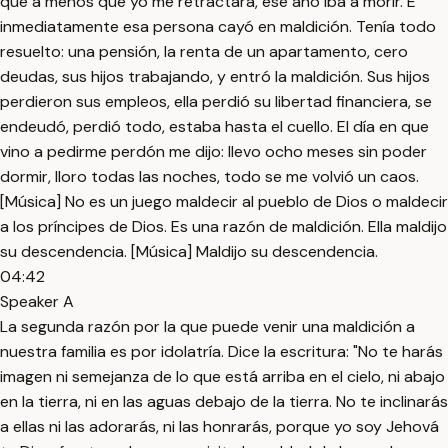
que a menos que yo me retractara, ese año iba a morir. E
inmediatamente esa persona cayó en maldición. Tenía todo
resuelto: una pensión, la renta de un apartamento, cero
deudas, sus hijos trabajando, y entró la maldición. Sus hijos
perdieron sus empleos, ella perdió su libertad financiera, se
endeudó, perdió todo, estaba hasta el cuello. El día en que
vino a pedirme perdón me dijo: llevo ocho meses sin poder
dormir, lloro todas las noches, todo se me volvió un caos.
[Música] No es un juego maldecir al pueblo de Dios o maldecir
a los príncipes de Dios. Es una razón de maldición. Ella maldijo
su descendencia. [Música] Maldijo su descendencia.
04:42
Speaker A
La segunda razón por la que puede venir una maldición a
nuestra familia es por idolatría. Dice la escritura: "No te harás
imagen ni semejanza de lo que está arriba en el cielo, ni abajo
en la tierra, ni en las aguas debajo de la tierra. No te inclinarás
a ellas ni las adorarás, ni las honrarás, porque yo soy Jehová