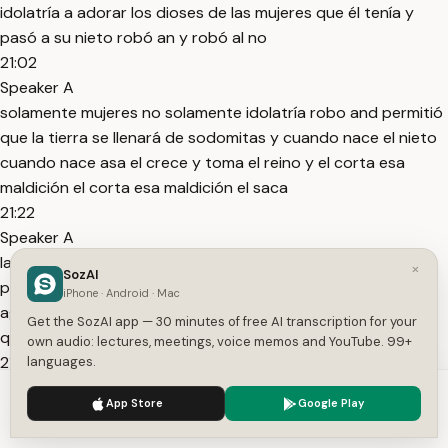
idolatría a adorar los dioses de las mujeres que él tenía y
pasó a su nieto robó an y robó al no
21:02
Speaker A
solamente mujeres no solamente idolatría robo and permitió
que la tierra se llenará de sodomitas y cuando nace el nieto
cuando nace asa el crece y toma el reino y el corta esa
maldición el corta esa maldición el saca
21:22
Speaker A
la idolatría el saca de chitheri a él saca los sodomitas bibi el
×
SozAI
porta una maldición y comienza una bendición nueva mar
iPhone · Android · Mac
aguda aleluya evocadores de maldiciones la mañana dios
Get the SozAI app — 30 minutes of free AI transcription for your
quiere que tú seas que corte la maldición de tu
own audio: lectures, meetings, voice memos and YouTube. 99+
21:40
languages.
Speaker A
We use cookies to enhance your experience.
Privacy Policy
App Store
Google Play
familia aleluya [Música] como alguien corta la maldición
Accept
Settings
porque estamos hasta ahí no sabemos qué hicieron los