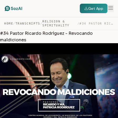
Get App
RELIGION &
HOME
/
TRANSCRIPTS
/
/
#34 PASTOR RICARDO RODRÍGUEZ – REVOCANDO MALDICIONES — TRANSCRIPT
SPIRITUALITY
#34 Pastor Ricardo Rodríguez - Revocando
maldiciones