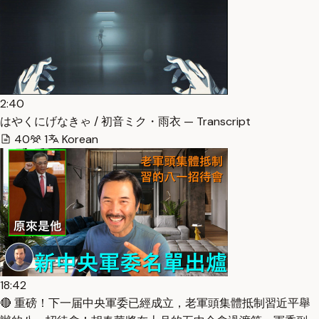
2:40
はやくにげなきゃ / 初音ミク・雨衣 — Transcript
40
1
Korean
18:42
🔴 重磅！下一届中央軍委已經成立，老軍頭集體抵制習近平舉