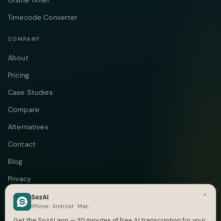
Online Timer
Timecode Converter
COMPANY
About
Pricing
Case Studies
Compare
Alternatives
Contact
Blog
Privacy
×
Terms
SozAI
iPhone · Android · Mac
DMCA
Get the SozAI app — 30 minutes of free AI transcription for your