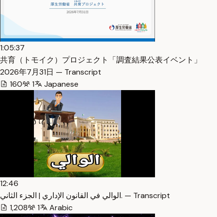
1:05:37
共育（トモイク）プロジェクト「調査結果公表イベント」
2026年7月31日 — Transcript
160
1
Japanese
12:46
الوالي في القانون الإداري | الجزء الثاني. — Transcript
1,208
1
Arabic