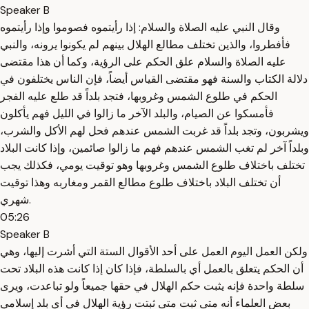
Speaker B
وقال النبي عليه الصلاة والسلام: إذا رأيتموه فصوموا وإذا رأيتموه
فأفطروا، والذين تختلف مطالع الهلال بينهم لم يكونوا يرونه، والنبي
عليه الصلاة والسلام علق الحكم على الرؤية، وكما أن هذا مقتضى
دلالة الكتاب والسنة فهو مقتضى القياس أيضاً، فإن الناس يختلفون في
الحكم في طلوع الشمس وغروبها، فتجد بلداً قد طلع عليه الفجر
فأمسكوا عن الصيام، والبلد الآخر ما زالوا في الليل فهم يأكلون
ويشربون، وتجد بلداً قد غربت الشمس عندهم فحل لهم الأكل والشرب،
وبلداً آخر لم تغب الشمس عندهم فهم ما زالوا صائمين، وإذا كانت البلاد
تختلف باختلاف طلوع الشمس وغروبها وهو توقيت يومي، فكذلك يجب
أن تختلف البلاد باختلاف طلوع مطالع القمر ومغاربه وهذا توقيت
شهري.
05:26
Speaker B
ولكن العمل اليوم العمل على أحد الأقوال الستة التي أشرت إليها، وهي
أن الحكم يتعلق بالعمل أي بالسلطة، فإذا كان إذا كانت هذه البلاد تحت
سلطة واحدة فإنه يثبت حكم الهلال في حقها جميعاً ولو تباعدت، ويرى
بعض العلماء أنه متى ثبت متى ثبتت رؤية الهلال في أي بلد إسلامي