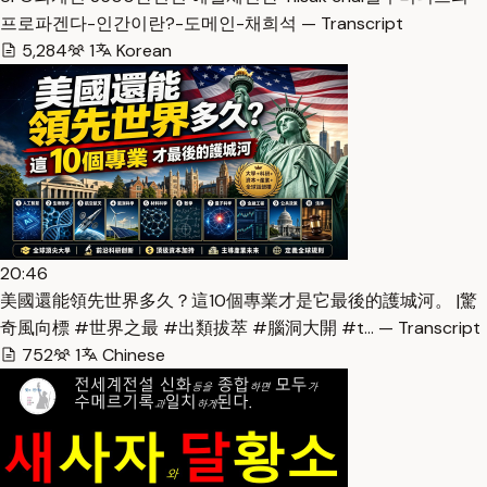
프로파겐다-인간이란?-도메인-채희석 — Transcript
5,284
1
Korean
20:46
美國還能領先世界多久？這10個專業才是它最後的護城河。 |驚
奇風向標 #世界之最 #出類拔萃 #腦洞大開 #t… — Transcript
752
1
Chinese