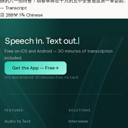
辦的八一招待會！胡春華將在十月的五中全會過渡第一軍委副…
— Transcript
288
1
Chinese
Speech in. Text out.
Free on iOS and Android — 30 minutes of transcription
included.
Get the App — Free
iOS and Android. 30 minutes free, no card.
FEATURES
SOLUTIONS
Audio to Text
Interviews