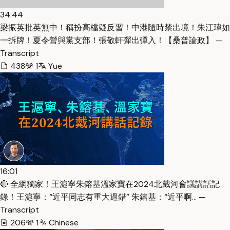
34:44
梁振英批英無中！稱扮高檔疑反習！中港隨時禁出境！朱江瑋如
一拆牌！夏令營與黨支部！張敬軒彈出彈入！【桑普論政】 —
Transcript
438
1
Yue
16:01
🔴 全網獨家！王滬寧朱鎔基溫家寶在2024北戴河會議講話記
錄！王滬寧：“近平同志有重大過錯” 朱鎔基：“近平啊… —
Transcript
206
1
Chinese