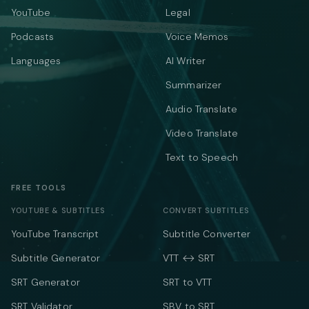
YouTube
Legal
Podcasts
Voice Memos
Languages
AI Writer
Summarizer
Audio Translate
Video Translate
Text to Speech
FREE TOOLS
YOUTUBE & SUBTITLES
CONVERT SUBTITLES
YouTube Transcript
Subtitle Converter
Subtitle Generator
VTT ↔ SRT
SRT Generator
SRT to VTT
SRT Validator
SBV to SRT