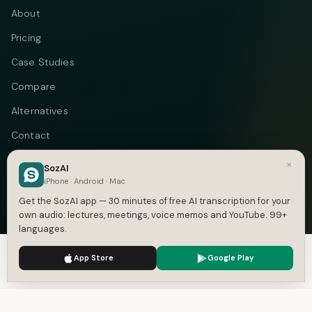
About
Pricing
Case Studies
Compare
Alternatives
Contact
Blog
×
SozAI
iPhone · Android · Mac
Privacy
Get the SozAI app — 30 minutes of free AI transcription for your
Terms
own audio: lectures, meetings, voice memos and YouTube. 99+
languages.
DMCA
We use cookies to enhance your experience.
Privacy Policy
App Store
Google Play
Accept
Settings
Telegram
Instagram
© 2026 Vastflow. All rights reserved.