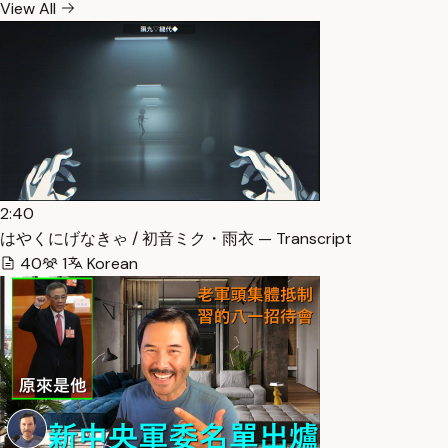
View All
2:40
はやくにげなきゃ / 初音ミク・雨衣 — Transcript
40
1
Korean