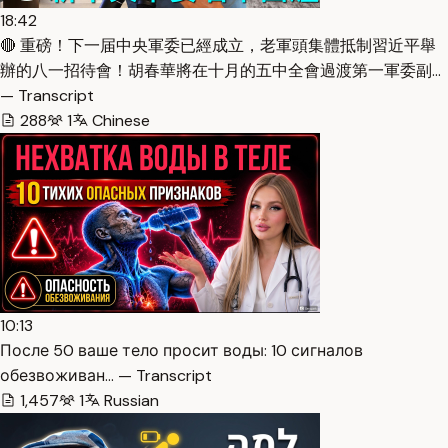
18:42
🔴 重磅！下一届中央軍委已經成立，老軍頭集體抵制習近平舉
辦的八一招待會！胡春華將在十月的五中全會過渡第一軍委副…
— Transcript
288
1
Chinese
10:13
После 50 ваше тело просит воды: 10 сигналов
обезвоживан… — Transcript
1,457
1
Russian