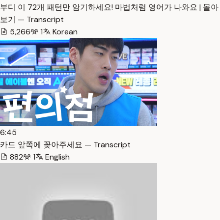
부디 이 72개 패턴만 암기하세요! 마법처럼 영어가 나와요 | 몰아
보기 — Transcript
5,266
1
Korean
6:45
카드 앞쪽에 꽂아주세요 — Transcript
882
1
English