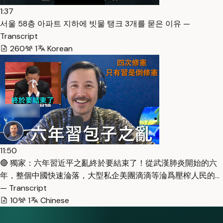
1:37
서울 58층 아파트 지하에 빗물 탱크 3개를 묻은 이유 —
Transcript
260
1
Korean
11:50
🔴 獨家：六年習近平之亂終於要結束了！從武漢肺炎開始的六
年，整個中國快速淪落，大型私企美團滴滴等淪爲壓榨人民的…
— Transcript
10
1
Chinese