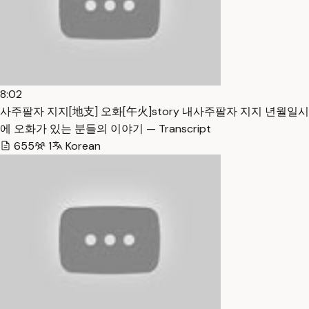
8:02
사주팔자 지지[地支] 오화[午火]story 내사주팔자 지지 년월일시
에 오화가 있는 분들의 이야기 — Transcript
655
1
Korean