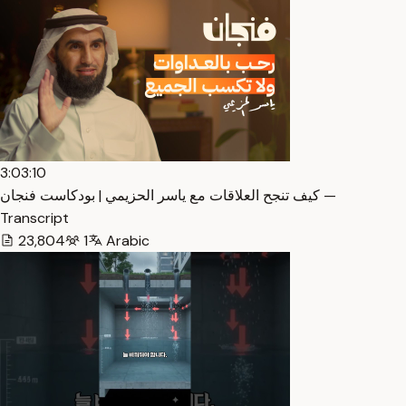
3:03:10
كيف تنجح العلاقات مع ياسر الحزيمي | بودكاست فنجان —
Transcript
23,804
1
Arabic