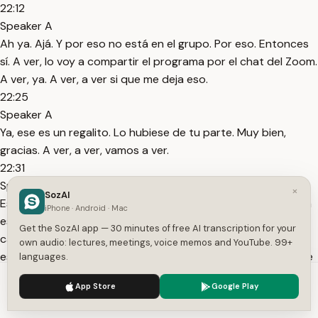
22:12
Speaker A
Ah ya. Ajá. Y por eso no está en el grupo. Por eso. Entonces
sí. A ver, lo voy a compartir el programa por el chat del Zoom.
A ver, ya. A ver, a ver si que me deja eso.
22:25
Speaker A
Ya, ese es un regalito. Lo hubiese de tu parte. Muy bien,
gracias. A ver, a ver, vamos a ver.
22:31
Speaker A
×
SozAI
Estoy cargando por el chat del Zoom, el instalador. A ver, un
iPhone · Android · Mac
esperen un segundo que que bueno, unos minutos que
Get the SozAI app — 30 minutes of free AI transcription for your
cargue porque es más o menos 600 megas. Los que ya
own audio: lectures, meetings, voice memos and YouTube. 99+
están parte del grupo hay un grupo del curso, ¿no? Ahí sí se
languages.
les compartió
We use cookies to enhance your experience.
Privacy Policy
App Store
Google Play
22:46
Accept
Settings
Speaker A