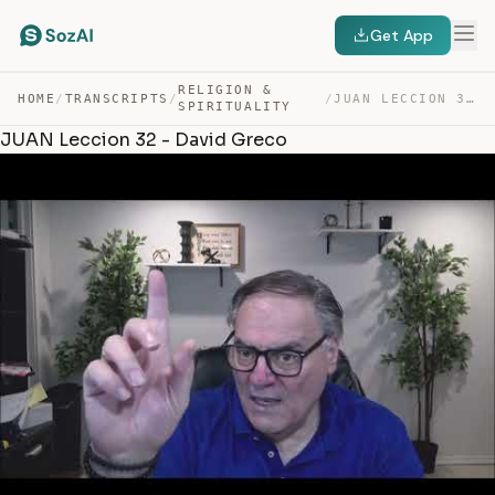
Get App
RELIGION &
HOME
/
TRANSCRIPTS
/
/
JUAN LECCION 32 – DAVID GRECO — TRANSCRIPT
SPIRITUALITY
JUAN Leccion 32 - David Greco