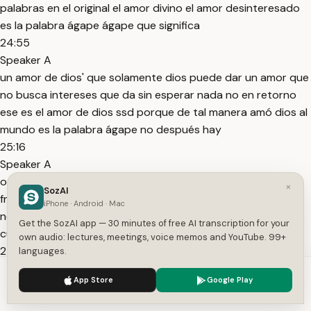
palabras en el original el amor divino el amor desinteresado
es la palabra ágape ágape que significa
24:55
Speaker A
un amor de dios' que solamente dios puede dar un amor que
no busca intereses que da sin esperar nada no en retorno
ese es el amor de dios ssd porque de tal manera amó dios al
mundo es la palabra ágape no después hay
25:16
Speaker A
otra palabra que es la palabra file o que qué significa amor
×
SozAI
fraternal amor fraternal es un amor hermoso que nosotros
iPhone · Android · Mac
nos tenemos es como hermanos como hermanas nos
Get the SozAI app — 30 minutes of free AI transcription for your
cuidamos pero no es ágape el ágape es un amor sacrificial
own audio: lectures, meetings, voice memos and YouTube. 99+
25:37
languages.
Speaker A
We use cookies to enhance your experience.
Privacy Policy
App Store
Google Play
el ágape es amar a alguien que no se lo merece ágape es el
Accept
Settings
amor este divino que solamente dios lo puede dar fin leo