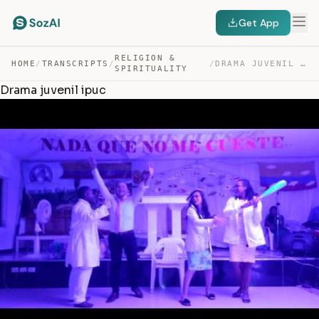
Get App
RELIGION &
HOME
/
TRANSCRIPTS
/
/
DRAMA JUVENIL IPUC — TRANSCRIPT
SPIRITUALITY
Drama juvenil ipuc