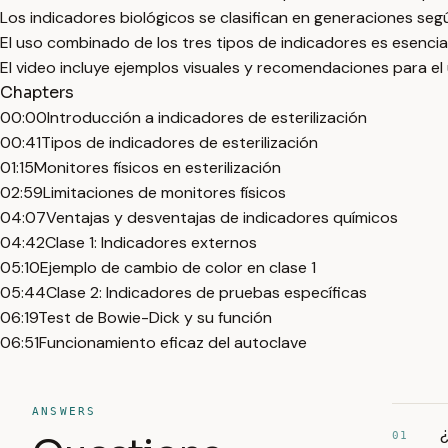
Los indicadores biológicos se clasifican en generaciones seg
El uso combinado de los tres tipos de indicadores es esencial 
El video incluye ejemplos visuales y recomendaciones para el
Chapters
00:00
Introducción a indicadores de esterilización
00:41
Tipos de indicadores de esterilización
01:15
Monitores físicos en esterilización
02:59
Limitaciones de monitores físicos
04:07
Ventajas y desventajas de indicadores químicos
04:42
Clase 1: Indicadores externos
05:10
Ejemplo de cambio de color en clase 1
05:44
Clase 2: Indicadores de pruebas específicas
06:19
Test de Bowie-Dick y su función
06:51
Funcionamiento eficaz del autoclave
ANSWERS
¿
01