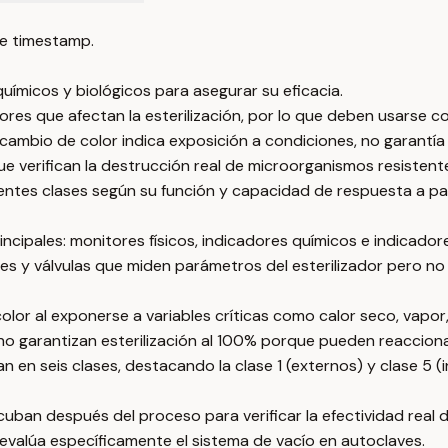
e timestamp.
químicos y biológicos para asegurar su eficacia.
ores que afectan la esterilización, por lo que deben usarse c
cambio de color indica exposición a condiciones, no garantía t
e verifican la destrucción real de microorganismos resistent
erentes clases según su función y capacidad de respuesta a pa
incipales: monitores físicos, indicadores químicos e indicador
es y válvulas que miden parámetros del esterilizador pero 
or al exponerse a variables críticas como calor seco, vapor,
 no garantizan esterilización al 100% porque pueden reacciona
ican en seis clases, destacando la clase 1 (externos) y clase
ban después del proceso para verificar la efectividad real de 
 evalúa específicamente el sistema de vacío en autoclaves.