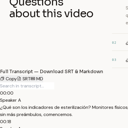
Questions
S
about this video
q
e
¿
02
¿
03
Full Transcript — Download SRT & Markdown
Copy
SRT
MD
00:00
Speaker A
¿Qué son los indicadores de esterilización? Monitores físico
sin más preámbulos, comencemos.
00:18