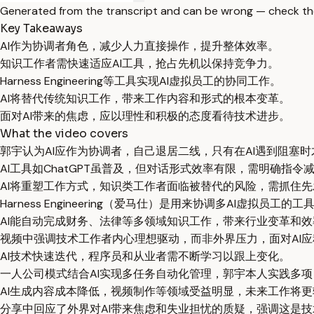
Generated from the transcript and can be wrong — check th
Key Takeaways
AI作为协调者角色，减少人力直接操作，提升整体效率。
知识工作者需快速适应AI工具，抢占先机以保持竞争力。
Harness Engineering等工具实现AI虚拟员工的协同工作。
AI将替代传统知识工作，带来工作内容和形式的根本变革。
面对AI带来的焦虑，应以理性和积极的态度看待技术进步。
What the video covers
郭宇认为AI应作为协调者，自己退居二线，只有在AI遇到阻塞
AI工具如ChatGPT虽普及，但对话形式效率有限，需明确指令
AI将重塑工作方式，知识类工作者面临被替代的风险，需抓住
Harness Engineering（爱马仕）是用来协调多AI虚拟员工
AI能自动完成财务、法律等多领域知识工作，带来行业变革和
视频中强调技术工作者内心理想驱动，而非外界压力，面对AI
AI技术快速迭代，程序员和从业者需不断学习以跟上变化。
一人公司模式结合AI实现多任务自动化管理，郭宇本人实践多
AI生成内容成本降低，视频制作等领域受益明显，未来工作将
分享中回应了外界对AI带来焦虑和失业担忧的质疑，强调这是