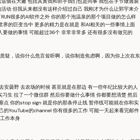
括這個在大廠 包括其實我和郭宇我们也是同事 我也在字节做過製
的活动 但我从来都没有这样介绍过自己 我刚才为什么让郭宇来介
RUN很多的AI软件之外 你的那个泡温泉的那个项目做的怎么样
个世界的巨变当中 更多的精力是在就是 和AI相关的一些事情上面
一个人要做的事情 可能超过36个 非常非常多 还有很多没有做完的
质疑，说你什么危言耸听啊，说你制造焦虑啊，因为你上次在东
上次去安曇野 去农场的时候 甚至就是在那边 有一些年纪比较大的人
习生 拉了一个微信群 然后你要做什么事情 你都要想清楚 然后
的stop sign 就是你的那条停止线 暂停线可能就在你和实
ouTube的channel 你有很多的工作 可能一天起来看完邮件
的工作本身