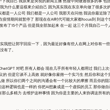
一下我自己 我原來是央視的新闻主播 然後中間做過很多的事 包
容 我为什么要這樣來介紹自己 因为其实我在东京单向做了很多次
都是一人公司 我们都是一人公司 我那天在问他 我说你最近除了
在疫情期间就暂停了 那现在在AI时代可能大家都focus到 到这
我目前只发布了15个产品 但是我全部加起来 在一起 这三个月我自己
实我想让郭宇回应一下，因为最近好像有些人在网上对你有一些
没有了。
ChatGPT 对吧 所有人都会 现在几乎所有年轻人都用过 我们
义的 但是它谈不上高效 就好像你雇佣一个实习生 然后你和这个实
所以你们两个之间的沟通会有一个比较大的摩擦 而且你的阻塞点 你
种逻辑也是一样的 你把AI想象成是一个虚拟的员工 那你做自己的Y
有那么多精力 去维护这种事情 因为你是主要的人来协调这所有