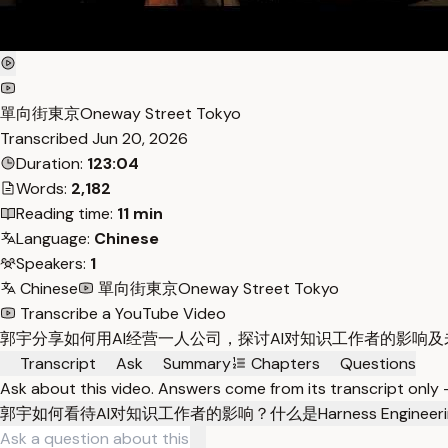
單向街東京Oneway Street Tokyo
Transcribed
Jun 20, 2026
Duration:
123:04
Words:
2,182
Reading time:
11 min
Language:
Chinese
Speakers:
1
Chinese
單向街東京Oneway Street Tokyo
Transcribe a YouTube Video
郭宇分享如何用AI经营一人公司，探讨AI对知识工作者的影响
Transcript
Ask
Summary
Chapters
Questions
Ask about this video. Answers come from its transcript only
郭宇如何看待AI对知识工作者的影响？
什么是Harness Engin