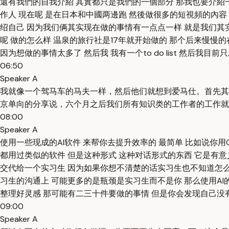
還有我們的自我介紹 其實都只是我們的一個部分 那我也要介紹
作人 現在呢 是在日本和中國两邊跑 然後做很多的短視頻的內
绍自己 因为我们俩其实现在做的事情有一点点一样 就是我们其实
呢 做的怎么样 温泉的旅行社是17年就开始做的 那个后来慢慢的
因为想做的事情太多了 然后我 我有一个to do list 然后
06:50
Speaker A
我就像一个驾马车的马夫一样，然后他们就想到爱马仕。首先其
京单向的分享说，六个月之后我们所有知识类的工作者的工作就
08:00
Speaker A
使用一些现成的AI软件 来帮你去提升效率的 最简单 比如说你用
都用过类似的软件 但是这种形式 这种对话形式的东西 它是有意
交代给一个实习生 因为如果你想不清楚的话实习生也不知道怎么做 
习生的沟通上 可能更多的是瓶颈是实习生而不是你 那么使用AI的这
整理好灵感 那可能有二三十件要做的事情 但是你会发现自己没
09:00
Speaker A