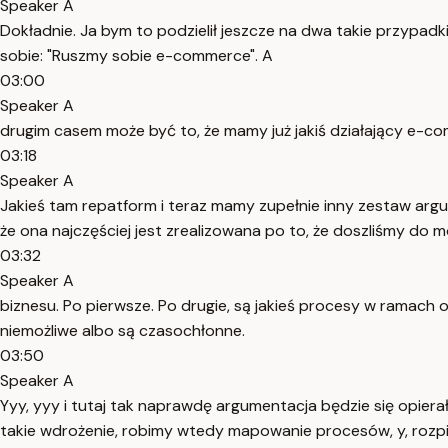
Speaker A
Dokładnie. Ja bym to podzielił jeszcze na dwa takie przypad
sobie: "Ruszmy sobie e-commerce". A
03:00
Speaker A
drugim casem może być to, że mamy już jakiś działający e-co
03:18
Speaker A
Jakieś tam repatform i teraz mamy zupełnie inny zestaw argum
że ona najczęściej jest zrealizowana po to, że doszliśmy do
03:32
Speaker A
biznesu. Po pierwsze. Po drugie, są jakieś procesy w ramach 
niemożliwe albo są czasochłonne.
03:50
Speaker A
Yyy, yyy i tutaj tak naprawdę argumentacja będzie się opiera
takie wdrożenie, robimy wtedy mapowanie procesów, y, rozpis