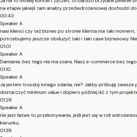
Ja na to mówię koncert życzeń, to bardzo brzydkie pewnie sformu
na etapie jakiejś tam analizy przedwdrożeniowej dochodzi d
00:43
Speaker A
nasi klienci czy też biznes po stronie klienta ma taki moment
potrzebujemy jeszcze obsłużyć taki i taki case biznesowy. Nie
01:01
Speaker A
Damianie, bez tego nie ma szans. Nasz e-commerce bez tego 
01:10
Speaker A
Ja jestem troszkę innego zdania, nie? Jakby próbuję zawsze p
dostarczyć minimum value i dopiero później iść z tym projekte
01:29
Speaker A
nie jest łatwe to przekonywanie, jeśli jest się w roli wdrożen
kierunku.
01:39