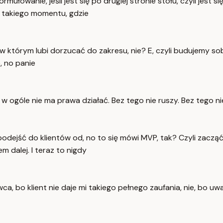
łowanie, jeśli jest się po drugiej stronie stołu, czyli jest si
o takiego momentu, gdzie
, w którym lubi dorzucać do zakresu, nie? E, czyli budujemy so
, no panie
w ogóle nie ma prawa działać. Bez tego nie ruszy. Bez tego 
odejść do klientów od, no to się mówi MVP, tak? Czyli zacząć
m dalej. I teraz to nigdy
iowca, bo klient nie daje mi takiego pełnego zaufania, nie, bo