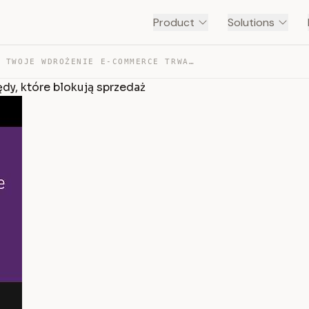
Product
Solutions
DLACZEGO TWOJE WDROŻENIE E-COMMERCE TRWA 2 LATA? BŁĘDY,… — TRANSCRIPT
y, które blokują sprzedaż