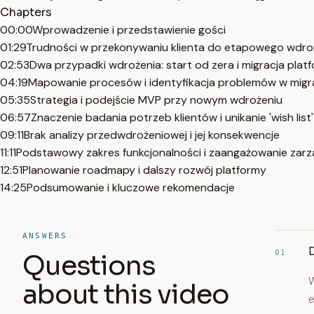
Chapters
00:00
Wprowadzenie i przedstawienie gości
01:29
Trudności w przekonywaniu klienta do etapowego wdro
02:53
Dwa przypadki wdrożenia: start od zera i migracja plat
04:19
Mapowanie procesów i identyfikacja problemów w migra
05:35
Strategia i podejście MVP przy nowym wdrożeniu
06:57
Znaczenie badania potrzeb klientów i unikanie 'wish list'
09:11
Brak analizy przedwdrożeniowej i jej konsekwencje
11:11
Podstawowy zakres funkcjonalności i zaangażowanie zar
12:51
Planowanie roadmapy i dalszy rozwój platformy
14:25
Podsumowanie i kluczowe rekomendacje
ANSWERS
01
Questions
W
about this video
e