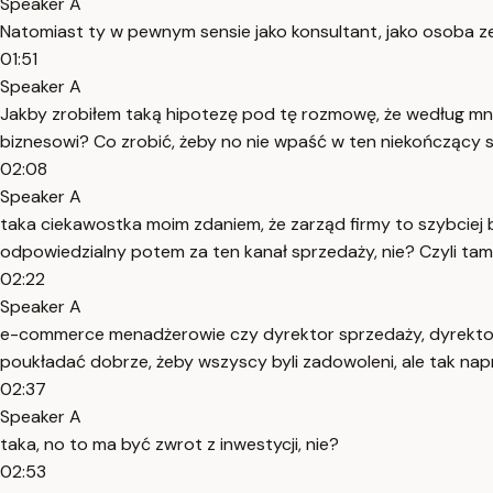
Speaker A
Natomiast ty w pewnym sensie jako konsultant, jako osoba z
01:51
Speaker A
Jakby zrobiłem taką hipotezę pod tę rozmowę, że według mni
biznesowi? Co zrobić, żeby no nie wpaść w ten niekończący si
02:08
Speaker A
taka ciekawostka moim zdaniem, że zarząd firmy to szybciej b
odpowiedzialny potem za ten kanał sprzedaży, nie? Czyli tam
02:22
Speaker A
e-commerce menadżerowie czy dyrektor sprzedaży, dyrektor e
poukładać dobrze, żeby wszyscy byli zadowoleni, ale tak nap
02:37
Speaker A
taka, no to ma być zwrot z inwestycji, nie?
02:53