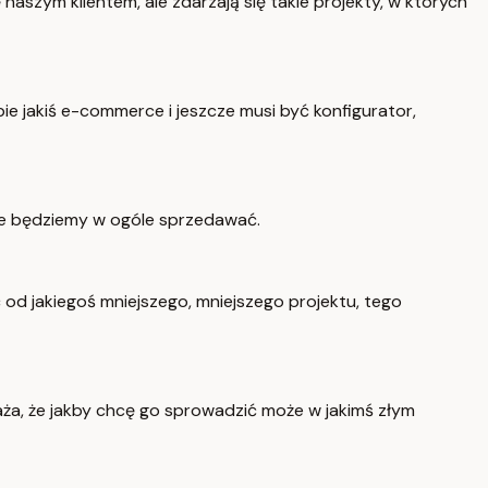
ę naszym klientem, ale zdarzają się takie projekty, w których
bie jakiś e-commerce i jeszcze musi być konfigurator,
nie będziemy w ogóle sprzedawać.
 od jakiegoś mniejszego, mniejszego projektu, tego
 uważa, że jakby chcę go sprowadzić może w jakimś złym