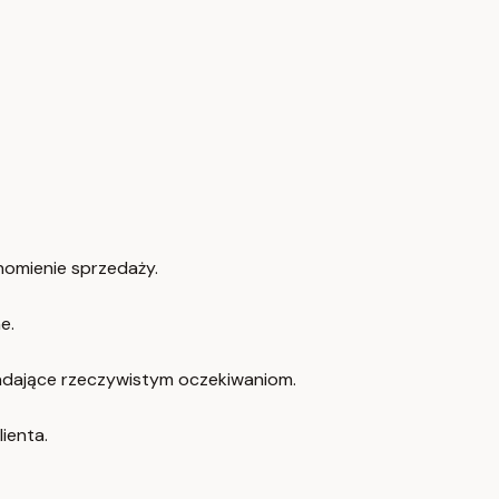
homienie sprzedaży.
e.
iadające rzeczywistym oczekiwaniom.
ienta.