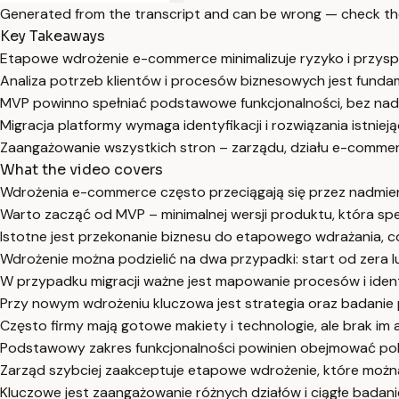
Generated from the transcript and can be wrong — check th
Key Takeaways
Etapowe wdrożenie e-commerce minimalizuje ryzyko i przyspie
Analiza potrzeb klientów i procesów biznesowych jest fund
MVP powinno spełniać podstawowe funkcjonalności, bez nad
Migracja platformy wymaga identyfikacji i rozwiązania istnie
Zaangażowanie wszystkich stron – zarządu, działu e-commerce
What the video covers
Wdrożenia e-commerce często przeciągają się przez nadmiern
Warto zacząć od MVP – minimalnej wersji produktu, która sp
Istotne jest przekonanie biznesu do etapowego wdrażania, co 
Wdrożenie można podzielić na dwa przypadki: start od zera lu
W przypadku migracji ważne jest mapowanie procesów i ident
Przy nowym wdrożeniu kluczowa jest strategia oraz badanie
Często firmy mają gotowe makiety i technologie, ale brak im a
Podstawowy zakres funkcjonalności powinien obejmować poli
Zarząd szybciej zaakceptuje etapowe wdrożenie, które można
Kluczowe jest zaangażowanie różnych działów i ciągłe badan