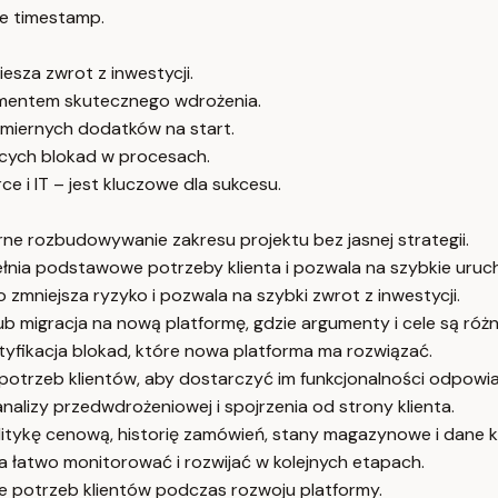
e timestamp.
sza zwrot z inwestycji.
amentem skutecznego wdrożenia.
miernych dodatków na start.
jących blokad w procesach.
 i IT – jest kluczowe dla sukcesu.
e rozbudowywanie zakresu projektu bez jasnej strategii.
ełnia podstawowe potrzeby klienta i pozwala na szybkie uruc
zmniejsza ryzyko i pozwala na szybki zwrot z inwestycji.
b migracja na nową platformę, gdzie argumenty i cele są różn
yfikacja blokad, które nowa platforma ma rozwiązać.
 potrzeb klientów, aby dostarczyć im funkcjonalności odpow
nalizy przedwdrożeniowej i spojrzenia od strony klienta.
tykę cenową, historię zamówień, stany magazynowe i dane kl
 łatwo monitorować i rozwijać w kolejnych etapach.
ie potrzeb klientów podczas rozwoju platformy.