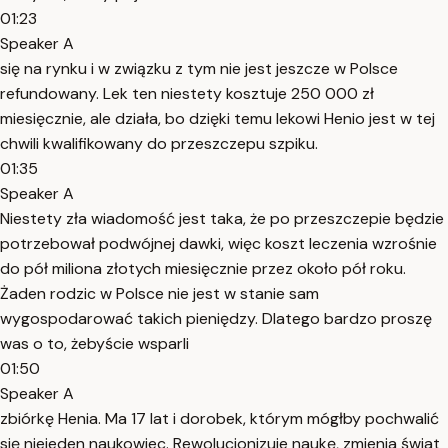
01:23
Speaker A
się na rynku i w związku z tym nie jest jeszcze w Polsce
refundowany. Lek ten niestety kosztuje 250 000 zł
miesięcznie, ale działa, bo dzięki temu lekowi Henio jest w tej
chwili kwalifikowany do przeszczepu szpiku.
01:35
Speaker A
Niestety zła wiadomość jest taka, że po przeszczepie będzie
potrzebował podwójnej dawki, więc koszt leczenia wzrośnie
do pół miliona złotych miesięcznie przez około pół roku.
Żaden rodzic w Polsce nie jest w stanie sam
wygospodarować takich pieniędzy. Dlatego bardzo proszę
was o to, żebyście wsparli
01:50
Speaker A
zbiórkę Henia. Ma 17 lat i dorobek, którym mógłby pochwalić
się niejeden naukowiec. Rewolucjonizuje naukę, zmienia świat