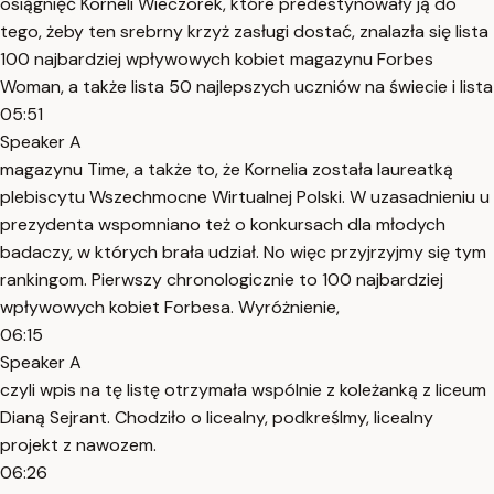
osiągnięć Korneli Wieczorek, które predestynowały ją do
tego, żeby ten srebrny krzyż zasługi dostać, znalazła się lista
100 najbardziej wpływowych kobiet magazynu Forbes
Woman, a także lista 50 najlepszych uczniów na świecie i lista
05:51
Speaker A
magazynu Time, a także to, że Kornelia została laureatką
plebiscytu Wszechmocne Wirtualnej Polski. W uzasadnieniu u
prezydenta wspomniano też o konkursach dla młodych
badaczy, w których brała udział. No więc przyjrzyjmy się tym
rankingom. Pierwszy chronologicznie to 100 najbardziej
wpływowych kobiet Forbesa. Wyróżnienie,
06:15
Speaker A
czyli wpis na tę listę otrzymała wspólnie z koleżanką z liceum
Dianą Sejrant. Chodziło o licealny, podkreślmy, licealny
projekt z nawozem.
06:26