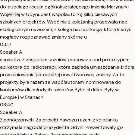
do trzeciego liceum ogólnokształcącego imienia Marynarki
Wojennej w Gdyni. Jest współautorką kilku ciekawych
szkolnych projektów. Wspólnie z koleżanką pracowała nad
ekologicznym nawozem, z kolegą nad aplikacją, którą kiedyś
mogłaby rozpoznawać zmiany skórne u
03:17
Speaker A
seniorów. Z zespołem uczniów pracowała nad prototypem
aplikatora do radioterapii, która zakłada umieszczanie źródła
promieniowania jak najbliżej nowotworowej zmiany. Za te
projekty była razem ze współautorami nominowana do
konkursów dla młodych talentów. Było ich kilka. Były w
Europie i w Stanach
03:40
Speaker A
Zjednoczonych. Za projekt nawozu razem z koleżanką
otrzymała nagrodę prezydenta Gdyni. Prezentowały go
także później w Pałacu Prezydenckim na takiej