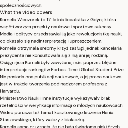
społecznościowych.
What the video covers
Kornelia Wieczorek to 17-letnia licealistka z Gdyni, która
współtworzyła projekty naukowe i sportowe sukcesy.
Media i politycy przedstawiali ją jako rewolucjonistkę nauki,
co okazało się nadinterpretacją i uproszczeniem.
Kornelia otrzymała srebrny krzyż zasługi, jednak kancelaria
prezydenta nie konsultowała się z nią ani jej rodziną.
Osiągnięcia Kornelii były zawyżane, m.in. poprzez błędne
interpretacje rankingów Forbes, Time i Global Student Prize.
Nie posiada ona publikacji naukowych, a jej praca naukowa
jest w trakcie tworzenia pod nadzorem profesora z
Harvardu.
Ministerstwo Nauki i inne instytucje wykazywały brak
rzetelności w weryfikacji informacji o młodych naukowcach.
Wideo porusza też temat kosztownego leczenia Henia
Staszewskiego, który walczy z białaczką.
Kornelia sama przyznała, że nie była świadoma niektórych