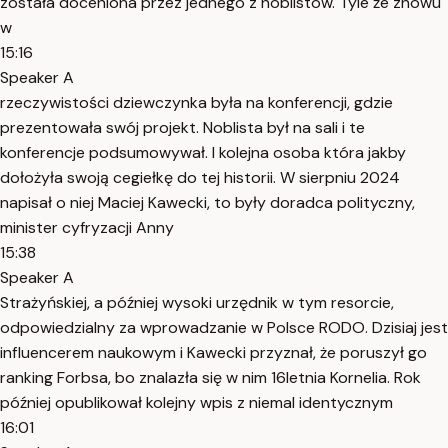
została doceniona przez jednego z noblistów. Tyle że znowu
w
15:16
Speaker A
rzeczywistości dziewczynka była na konferencji, gdzie
prezentowała swój projekt. Noblista był na sali i te
konferencje podsumowywał. I kolejna osoba która jakby
dołożyła swoją cegiełkę do tej historii. W sierpniu 2024
napisał o niej Maciej Kawecki, to były doradca polityczny,
minister cyfryzacji Anny
15:38
Speaker A
Strażyńskiej, a później wysoki urzędnik w tym resorcie,
odpowiedzialny za wprowadzanie w Polsce RODO. Dzisiaj jest
influencerem naukowym i Kawecki przyznał, że poruszył go
ranking Forbsa, bo znalazła się w nim 16letnia Kornelia. Rok
później opublikował kolejny wpis z niemal identycznym
16:01