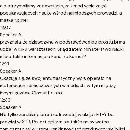
ale otrzymaliśmy zapewnienie, że Umed wiele zajęć
popularyzujących naukę wśród najmłodszych prowadzi, a
matka Korneli
12:07
Speaker A
przyznała, że dziewczyna w podstawówce po prostu brała
udział w kilku warsztatach. Skąd zatem Ministerstwo Nauki
miało takie informacje o karierze Korneli?
12:19
Speaker A
Okazuje się, że swój entuzjastyczny wpis opierało na
materiałach zamieszczanych w mediach, w tym między
innymi gazecie Glamur Polska.
12:30
Speaker A
Nie tylko zarabiaj pieniądze. Inwestuj w akcje i ETFY bez
prowizji w XTB. Resort opierał się także na sylwetce
zamieszczonej w i temu rankingowi też przyjrzyjmy się bliżej.