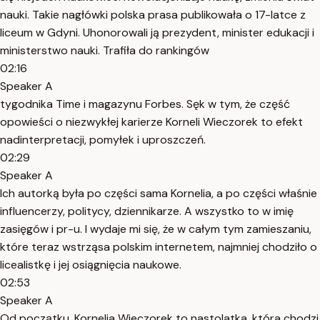
nauki. Takie nagłówki polska prasa publikowała o 17-latce z
liceum w Gdyni. Uhonorowali ją prezydent, minister edukacji i
ministerstwo nauki. Trafiła do rankingów
02:16
Speaker A
tygodnika Time i magazynu Forbes. Sęk w tym, że część
opowieści o niezwykłej karierze Korneli Wieczorek to efekt
nadinterpretacji, pomyłek i uproszczeń.
02:29
Speaker A
Ich autorką była po części sama Kornelia, a po części właśnie
influencerzy, politycy, dziennikarze. A wszystko to w imię
zasięgów i pr-u. I wydaje mi się, że w całym tym zamieszaniu,
które teraz wstrząsa polskim internetem, najmniej chodziło o
licealistkę i jej osiągnięcia naukowe.
02:53
Speaker A
Od początku. Kornelia Wieczorek to nastolatka, która chodzi