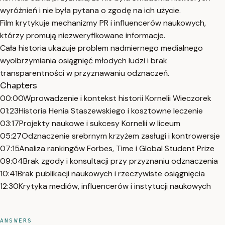
wyróżnień i nie była pytana o zgodę na ich użycie.
Film krytykuje mechanizmy PR i influencerów naukowych,
którzy promują niezweryfikowane informacje.
Cała historia ukazuje problem nadmiernego medialnego
wyolbrzymiania osiągnięć młodych ludzi i brak
transparentności w przyznawaniu odznaczeń.
Chapters
00:00
Wprowadzenie i kontekst historii Kornelii Wieczorek
01:23
Historia Henia Staszewskiego i kosztowne leczenie
03:17
Projekty naukowe i sukcesy Kornelii w liceum
05:27
Odznaczenie srebrnym krzyżem zasługi i kontrowersje
07:15
Analiza rankingów Forbes, Time i Global Student Prize
09:04
Brak zgody i konsultacji przy przyznaniu odznaczenia
10:41
Brak publikacji naukowych i rzeczywiste osiągnięcia
12:30
Krytyka mediów, influencerów i instytucji naukowych
ANSWERS