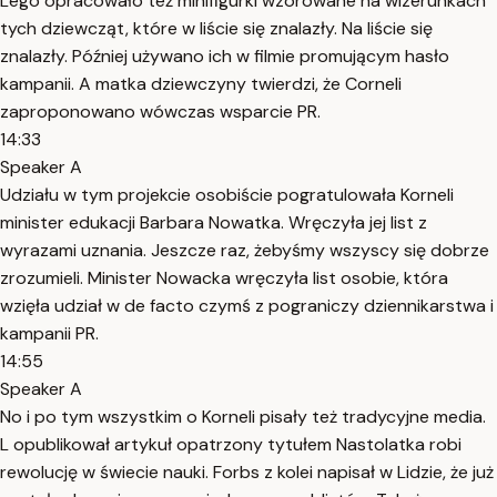
Lego opracowało też minifigurki wzorowane na wizerunkach
tych dziewcząt, które w liście się znalazły. Na liście się
znalazły. Później używano ich w filmie promującym hasło
kampanii. A matka dziewczyny twierdzi, że Corneli
zaproponowano wówczas wsparcie PR.
14:33
Speaker A
Udziału w tym projekcie osobiście pogratulowała Korneli
minister edukacji Barbara Nowatka. Wręczyła jej list z
wyrazami uznania. Jeszcze raz, żebyśmy wszyscy się dobrze
zrozumieli. Minister Nowacka wręczyła list osobie, która
wzięła udział w de facto czymś z pograniczy dziennikarstwa i
kampanii PR.
14:55
Speaker A
No i po tym wszystkim o Korneli pisały też tradycyjne media.
L opublikował artykuł opatrzony tytułem Nastolatka robi
rewolucję w świecie nauki. Forbs z kolei napisał w Lidzie, że już