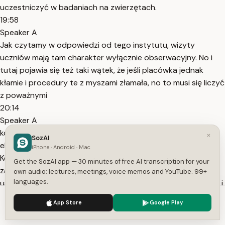
uczestniczyć w badaniach na zwierzętach.
19:58
Speaker A
Jak czytamy w odpowiedzi od tego instytutu, wizyty
uczniów mają tam charakter wyłącznie obserwacyjny. No i
tutaj pojawia się też taki wątek, że jeśli placówka jednak
kłamie i procedury te z myszami złamała, no to musi się liczyć
z poważnymi
20:14
Speaker A
konsekwencjami, na przykład odmową zgód na kolejne
×
SozAI
eksperymenty. Słowa jednak mają znaczenie. Dokonania
iPhone · Android · Mac
Korneli po przyznaniu jej odznaczenia przez prezydenta
Get the SozAI app — 30 minutes of free AI transcription for your
zaczęli weryfikować internauci z forum Wanda. Potem
own audio: lectures, meetings, voice memos and YouTube. 99+
languages.
ustalenia zostały przeniesione także do wątków na wykopie i
redicie. Yyy, no i
We use cookies to enhance your experience.
Privacy Policy
App Store
Google Play
20:35
Accept
Settings
Speaker A