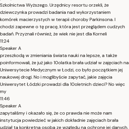
Szkolnictwa Wyższego. Urzędnicy resortu orzekli, że
dziewczynka prowadzi badania nad wykorzystaniem
komórek macierzystych w terapii choroby Parkinsona. I
chodzi zapewne o tę pracę, która jest przeglądem cudzych
badań. Przyznali również, że wiek nie jest dla Korneli
11:24
Speaker A
przeszkodą w zmieniania świata nauki na lepsze, a także
poinformowali, że już jako 10olatka brała udział w zajęciach na
Uniwersytecie Medycznym w Łodzi, co było początkiem jej
naukowej drogi. No i moglibyście zapytać, jakie zajęcia
Uniwersytet Łódzki prowadzi dla 10oletnich dzieci? No więc
my
11:46
Speaker A
zapytaliśmy i okazało się, że co prawda nie może nam
instytucja powiedzieć w jakich dokładnie zajęciach brała
udział ta konkretna osoba ze względu na ochronę jej danych,