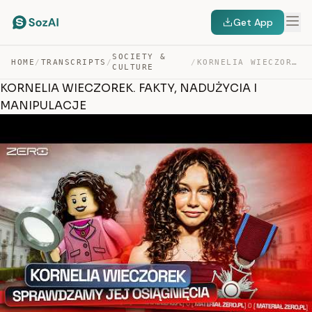
Get App
SOCIETY &
HOME
/
TRANSCRIPTS
/
/
KORNELIA WIECZOREK. FAKTY, NADUŻYCIA I MANIPULACJE — TRANSCRIPT
CULTURE
KORNELIA WIECZOREK. FAKTY, NADUŻYCIA I
MANIPULACJE