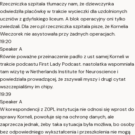
Rzeczniczka szpitala tłumaczy nam, że dziewczynka
odwiedziła placówkę w trakcie wycieczki dla uzdolnionych
uczniów z gdyńskiego liceum. A blok operacyjny oni tylko
zwiedzali. Dla zero.pl rzeczniczka szpitala pisze, że Kornelia
Wieczorek nie asystowała przy żadnych operacjach.
19:20
Speaker A
Równie poważne przeinaczenie padło z ust samej Korneli w
trakcie podcastu First Lady Podcast. nastolatka wspomniała
tam wizytę w Netherlands Institute for Neuroscience i
powiedziała prowadzącej, że zszywali myszy i drugi cytat
wszczepialiśmy im chipy.
19:39
Speaker A
W korespondencji z Z0PL instytucja nie odnosi się wprost do
sprawy Korneli, powołuje się na ochronę danych, ale
zaprzecza jednak, żeby taka sytuacja była możliwa, bo osoby
bez odpowiedniego wykształcenia i przeszkolenia nie mogą