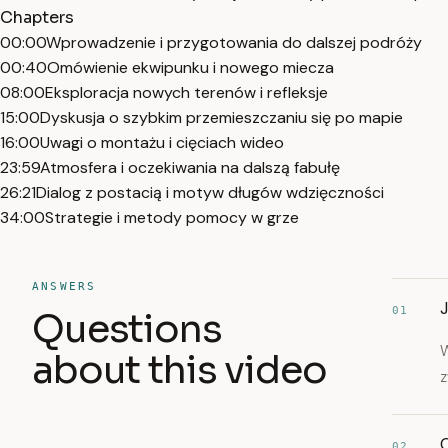
Chapters
00:00
Wprowadzenie i przygotowania do dalszej podróży
00:40
Omówienie ekwipunku i nowego miecza
08:00
Eksploracja nowych terenów i refleksje
15:00
Dyskusja o szybkim przemieszczaniu się po mapie
16:00
Uwagi o montażu i cięciach wideo
23:59
Atmosfera i oczekiwania na dalszą fabułę
26:21
Dialog z postacią i motyw długów wdzięczności
34:00
Strategie i metody pomocy w grze
ANSWERS
01
Questions
W
about this video
z
02