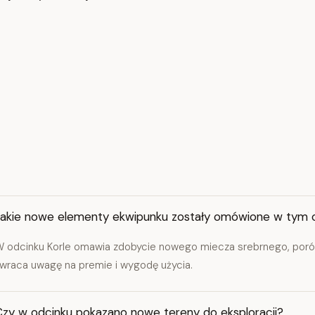
Jakie nowe elementy ekwipunku zostały omówione w tym 
 odcinku Korle omawia zdobycie nowego miecza srebrnego, poró
wraca uwagę na premie i wygodę użycia.
Czy w odcinku pokazano nowe tereny do eksploracji?