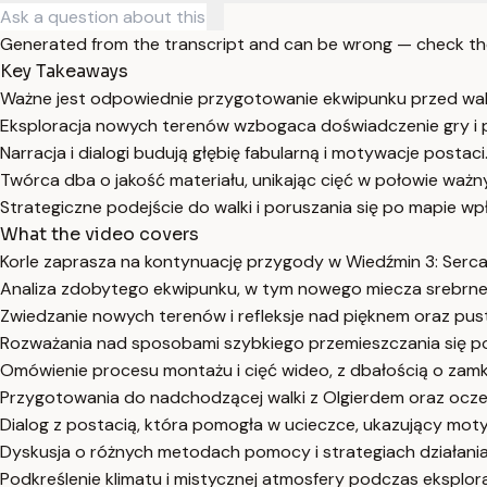
Generated from the transcript and can be wrong — check th
Key Takeaways
Ważne jest odpowiednie przygotowanie ekwipunku przed wal
Eksploracja nowych terenów wzbogaca doświadczenie gry i p
Narracja i dialogi budują głębię fabularną i motywacje postaci
Twórca dba o jakość materiału, unikając cięć w połowie waż
Strategiczne podejście do walki i poruszania się po mapie w
What the video covers
Korle zaprasza na kontynuację przygody w Wiedźmin 3: Serca
Analiza zdobytego ekwipunku, w tym nowego miecza srebrne
Zwiedzanie nowych terenów i refleksje nad pięknem oraz pus
Rozważania nad sposobami szybkiego przemieszczania się po
Omówienie procesu montażu i cięć wideo, z dbałością o zam
Przygotowania do nadchodzącej walki z Olgierdem oraz oczek
Dialog z postacią, która pomogła w ucieczce, ukazujący moty
Dyskusja o różnych metodach pomocy i strategiach działania
Podkreślenie klimatu i mistycznej atmosfery podczas eksplorac