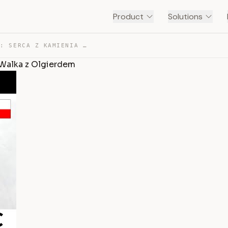
Product
Solutions
ZAGRAJMY W WIEDŹMIN 3: SERCA Z KAMIENIA (ODC. 4) #4 – W… — TRANSCRIPT
 Walka z Olgierdem