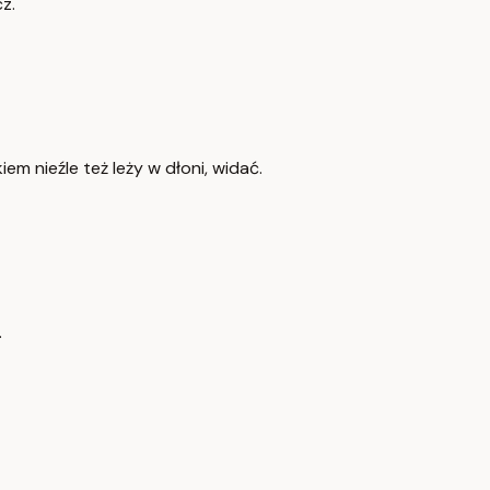
z.
iem nieźle też leży w dłoni, widać.
.