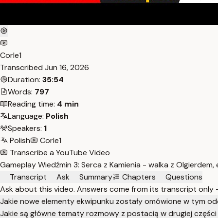
Corle1
Transcribed
Jun 16, 2026
Duration:
35:54
Words:
797
Reading time:
4 min
Language:
Polish
Speakers:
1
Polish
Corle1
Transcribe a YouTube Video
Gameplay Wiedźmin 3: Serca z Kamienia - walka z Olgierdem, e
Transcript
Ask
Summary
Chapters
Questions
Ask about this video. Answers come from its transcript only
Jakie nowe elementy ekwipunku zostały omówione w tym od
Jakie są główne tematy rozmowy z postacią w drugiej części