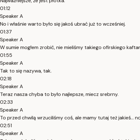
Najważniejsze, że jest płotka.
01:12
Speaker A
No i właśnie warto było się jakoś ubrać już to wcześniej.
01:37
Speaker A
W sumie mogłem zrobić, nie mieliśmy takiego ofirskiego kaft
01:55
Speaker A
Tak to się nazywa, tak.
02:18
Speaker A
Teraz nasza chyba to było najlepsze, miecz srebrny.
02:33
Speaker A
To przed chwilą wrzuciliśmy coś, ale mamy tutaj też jakieś... no
02:51
Speaker A