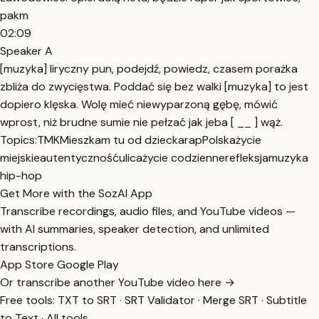
pakm
02:09
Speaker A
[muzyka] liryczny pun, podejdź, powiedz, czasem porażka
zbliża do zwycięstwa. Poddać się bez walki [muzyka] to jest
dopiero klęska. Wolę mieć niewyparzoną gębę, mówić
wprost, niż brudne sumie nie pełzać jak jeba [ __ ] wąż.
Topics:
TMK
Mieszkam tu od dziecka
rap
Polska
życie
miejskie
autentyczność
ulica
życie codzienne
refleksja
muzyka
hip-hop
Get More with the SozAI App
Transcribe recordings, audio files, and YouTube videos —
with AI summaries, speaker detection, and unlimited
transcriptions.
App Store
Google Play
Or transcribe another YouTube video here →
Free tools:
TXT to SRT
·
SRT Validator
·
Merge SRT
·
Subtitle
to Text
·
All tools