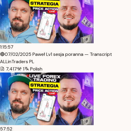
1:15:57
🔴07/02/2025 Paweł Lv1 sesja poranna — Transcript
ALLinTraders PL
7,417
1
Polish
57:52