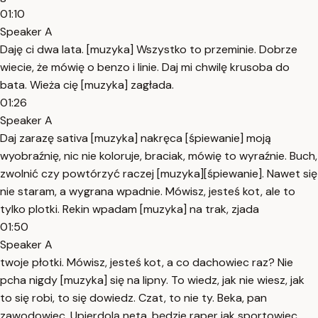
01:10
Speaker A
Daję ci dwa lata. [muzyka] Wszystko to przeminie. Dobrze
wiecie, że mówię o benzo i linie. Daj mi chwilę krusoba do
bata. Wieża cię [muzyka] zagłada.
01:26
Speaker A
Daj zarazę sativa [muzyka] nakręca [śpiewanie] moją
wyobraźnię, nic nie koloruje, braciak, mówię to wyraźnie. Buch,
zwolnić czy powtórzyć raczej [muzyka][śpiewanie]. Nawet się
nie staram, a wygrana wpadnie. Mówisz, jesteś kot, ale to
tylko plotki. Rekin wpadam [muzyka] na trak, zjada
01:50
Speaker A
twoje płotki. Mówisz, jesteś kot, a co dachowiec raz? Nie
pcha nigdy [muzyka] się na lipny. To wiedz, jak nie wiesz, jak
to się robi, to się dowiedz. Czat, to nie ty. Beka, pan
zawodowiec. Upierdolą neta, będzie raper jak sportowiec,