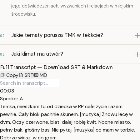
jego doświadczeniach, wyzwaniach i relacjach w miejskim
środowisku.
Jakie tematy porusza TMK w tekście?
02
Jaki klimat ma utwór?
03
Full Transcript — Download SRT & Markdown
Copy
SRT
MD
00:03
Speaker A
Temka, mieszkam tu od dziecka w RP całe życie razem
pewnie. Cały blok pachnie skunem. [muzyka] Znowu lecę w
dym. Oczy czerwone, blat, dalej robię kwit. Nocne miasto,
pełny bak, głośny bas. Nie pytaj, [muzyka] co mam w torbie.
Dobrze wiesz, w co gram.