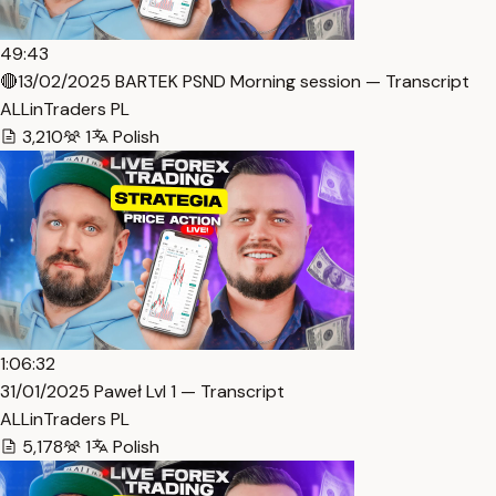
49:43
🔴13/02/2025 BARTEK PSND Morning session — Transcript
ALLinTraders PL
3,210
1
Polish
1:06:32
31/01/2025 Paweł Lvl 1 — Transcript
ALLinTraders PL
5,178
1
Polish