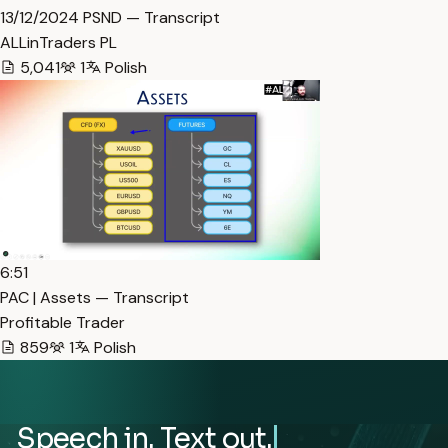
13/12/2024 PSND — Transcript
ALLinTraders PL
5,041
1
Polish
6:51
PAC | Assets — Transcript
Profitable Trader
859
1
Polish
Speech in. Text out.