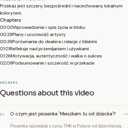
Przekaz jest szczery, bezpośredni i nacechowany lokalnym
kolorytem.
Chapters
00:00
Wprowadzenie i opis życia w bloku
00:29
Plany i uczciwość artysty
00:39
Porównania do dealera i relacje z bliskimi
01:01
Refleksje nad przemijaniem i używkami
01:26
Motywacja, autentyczność i walka o sukces
02:09
Podsumowanie i szczerość w przekazie
ANSWERS
Questions about this video
O czym jest piosenka 'Mieszkam tu od dziecka'?
01
Piosenka opowiada o życiu TMK w Polsce od dzieciństwa,