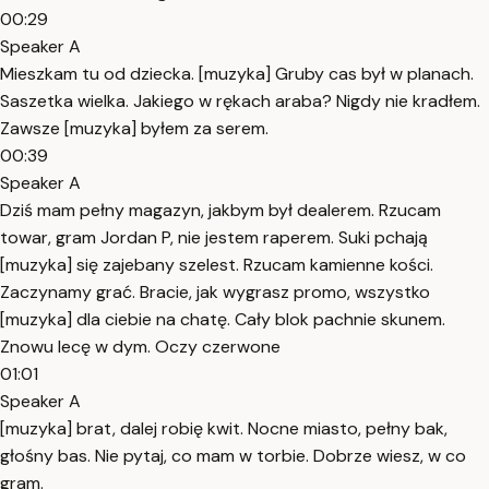
00:29
Speaker A
Mieszkam tu od dziecka. [muzyka] Gruby cas był w planach.
Saszetka wielka. Jakiego w rękach araba? Nigdy nie kradłem.
Zawsze [muzyka] byłem za serem.
00:39
Speaker A
Dziś mam pełny magazyn, jakbym był dealerem. Rzucam
towar, gram Jordan P, nie jestem raperem. Suki pchają
[muzyka] się zajebany szelest. Rzucam kamienne kości.
Zaczynamy grać. Bracie, jak wygrasz promo, wszystko
[muzyka] dla ciebie na chatę. Cały blok pachnie skunem.
Znowu lecę w dym. Oczy czerwone
01:01
Speaker A
[muzyka] brat, dalej robię kwit. Nocne miasto, pełny bak,
głośny bas. Nie pytaj, co mam w torbie. Dobrze wiesz, w co
gram.