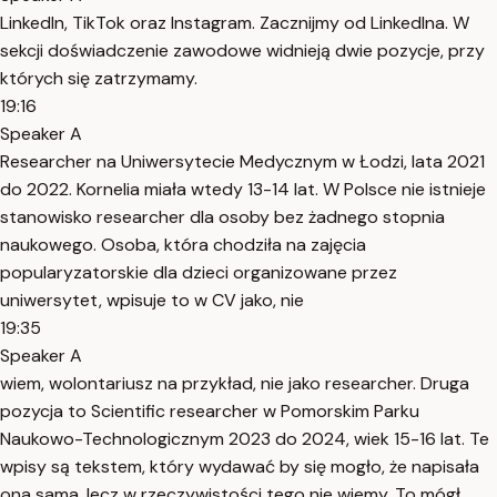
LinkedIn, TikTok oraz Instagram. Zacznijmy od LinkedIna. W
sekcji doświadczenie zawodowe widnieją dwie pozycje, przy
których się zatrzymamy.
19:16
Speaker A
Researcher na Uniwersytecie Medycznym w Łodzi, lata 2021
do 2022. Kornelia miała wtedy 13-14 lat. W Polsce nie istnieje
stanowisko researcher dla osoby bez żadnego stopnia
naukowego. Osoba, która chodziła na zajęcia
popularyzatorskie dla dzieci organizowane przez
uniwersytet, wpisuje to w CV jako, nie
19:35
Speaker A
wiem, wolontariusz na przykład, nie jako researcher. Druga
pozycja to Scientific researcher w Pomorskim Parku
Naukowo-Technologicznym 2023 do 2024, wiek 15-16 lat. Te
wpisy są tekstem, który wydawać by się mogło, że napisała
ona sama, lecz w rzeczywistości tego nie wiemy. To mógł