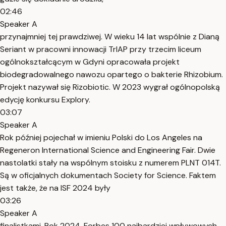
02:46
Speaker A
przynajmniej tej prawdziwej. W wieku 14 lat wspólnie z Dianą
Seriant w pracowni innowacji TrlAP przy trzecim liceum
ogólnokształcącym w Gdyni opracowała projekt
biodegradowalnego nawozu opartego o bakterie Rhizobium.
Projekt nazywał się Rizobiotic. W 2023 wygrał ogólnopolską
edycję konkursu Explory.
03:07
Speaker A
Rok później pojechał w imieniu Polski do Los Angeles na
Regeneron International Science and Engineering Fair. Dwie
nastolatki stały na wspólnym stoisku z numerem PLNT 014T.
Są w oficjalnych dokumentach Society for Science. Faktem
jest także, że na ISF 2024 były
03:26
Speaker A
finalistkami. Rok 2024. Forbes 100 najbardziej wpływowych