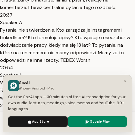
komentarze. I teraz centralne pytanie tego rozdziału.
20:37
Speaker A
Pytanie, nie stwierdzenie. Kto zarządza je Instagramem i
LinkedInem? Kto formułuje opisy? Kto wpisuje researcher w
doświadczenie pracy, kiedy ma się 13 lat? To pytanie, na
które na ten moment nie mamy odpowiedzi. Mamy za to
odpowiedzi na inne rzeczy. TEDEX Worsh
20:54
Speaker A
×
Woman 22 listopada 2024 roku. Kornelia Wieczorek wtedy
SozAI
iPhone · Android · Mac
16letnia wychodzi na scenę TEDX w Warszawie. Tytuł
Get the SozAI app — 30 minutes of free AI transcription for your
wystąpienia: Płyń pod prąd. Pod prąd.
own audio: lectures, meetings, voice memos and YouTube. 99+
21:07
languages.
Speaker A
We use cookies to enhance your experience.
Privacy Policy
Zastanówmy się przez chwilę nad samym tytułem. Pod prąd
App Store
Google Play
Accept
Settings
oznacza wbrew systemowi, wbrew mainstreamowi, wbrew