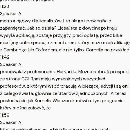
11:23
Speaker A
mentoringowy dla licealistów. I to akurat powinniście
zapamiętać. Jak to działa? Licealista z dowolnego kraju
wysyła aplikację, zostaje przyjęty, płaci opłatę, przez kilka
miesięcy online pracuje z mentorem, który może mieć afiliację
z Cambridge lub Oxfordem, ale nie tylko. Cornelia na przykład
11:42
Speaker A
pracowała z profesorem z Harvardu. Można pobrać prospekt
ze strony CCI. Tam mają wymienionych wszystkich
profesorów, z którymi współpracują w bieżącej edycji i są oni
z całego świata, głównie ze Stanów Zjednoczonych. A teraz
posłuchajcie jak Kornelia Wieczorek mówi o tym programie,
który można założyć, że
11:59
Speaker A
ktoś jej wykupił w wywiadzie dla perspektyw in tech