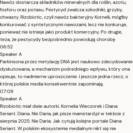
Nawóz dostarcza składników mineralnych dla roślin, azotu,
fosforu oraz potasu. Pestycyd zwalcza szkodniki, grzyby,
chwasty. Rizobiotic, czyli nawóz bakteryjny Kornelii, mógłby
konkurować z syntetycznymi nawozami, lecz nie konkuruje,
ponieważ nie istnieje jako produkt komercyjny. Po drugie,
teza, że pestycydy bezpośrednio powodują chorobę
06:52
Speaker A
Parkinsona przez metylację DNA jest naukowo zdecydowanie
dyskutowana, a mechanizm pośredniego wpływu, który ona
opisuje, to nadmierne uproszczenie. I jeszcze jedna rzecz, o
której polskie media konsekwentnie zapominają.
07:09
Speaker A
Rizobiotic miał dwie autorki. Kornelia Wieczorek i Diana
Seriant. Diana. Nie Daria, jak pisze mamstard.pl w tekście z
sierpnia 2025. Nie Daria. Jak cytują kolejne portale Diana
Seriant. W polskim ekosystemie medialnym nikt się nie