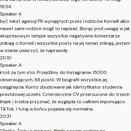
19:54
Speaker A
być tekst agencji PR wynajętych przez rodziców Kornelli albo
nawet sami rodzice mogli to napisać. Biorąc pod uwagę w jak
ekspresowym tempie wszystkie negatywne komentarze
znikają o Korneli i wszystkie posty na jej temat znikają, jestem
w stanie uwierzyć, że naprawdę
20:10
Speaker A
ktoś za tym stoi. Przejdźmy do Instagrama. 15000
obserwujących, 68 postó. W biografii wszystkie jej
osiągnięcia. Konto zbudowane jak identyfikator studenta
prestiżowej uczelni. Czterokrotne CV przerzucone do trzech
linijek i trzeba przyznać, że wygląda to całkiem imponująco.
TikTok. I tutaj w końcu pojawia się normalna
20:31
Speaker A
17latka. Żarty o maturze, filmiki z psem, reakcje na