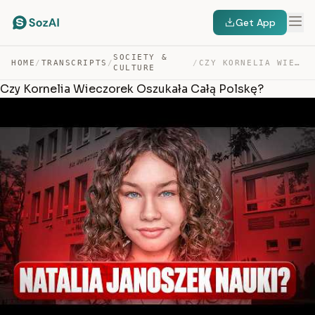
Get App
SOCIETY &
HOME
/
TRANSCRIPTS
/
/
CZY KORNELIA WIECZOREK OSZUKAŁA CAŁĄ POLSKĘ? — TRANSCRIPT
CULTURE
Czy Kornelia Wieczorek Oszukała Całą Polskę?