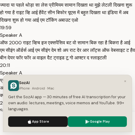
ज्यादा या पहले थोड़ा सा लेस प्रीमियम सामान दिखता था मुझे लेटली दिखना शुरू
हो गया है राइट व्हि आई हैवेंट सीन बिफोर यूएस में बहुत दिखता था इंडिया में अब
दिखना शुरू हो गया आई एम टॉकिंग अबाउट एओ
19:59
Speaker A
ऑफ 2000 राइट व्हिच इज एक्सपेंसिव बट वो सामान बिक रहा है बिकरा है आई
एम सीइंग ऑर्डर्स आई एम सीइंग देम शो अप राट देर आर लॉट्स ऑफ वेबसाइट ट हैव
बीन देयर फॉर फॉर अ वाइल दैट ट्राइड टू गो आफ्टर द स्लाइटली
20:11
Speaker A
प्रीमियम कैटेगरी बट दे वर फार इन फ्यू राइट अब बहुत सारी आ गई है तो अगेन
×
SozAI
अनवैलिडेटेड है जस्ट प्योर एनेक्ट है बट समथिंग टू थिंक अबाउट कि शायद अभी
iPhone · Android · Mac
क्योंकि एल का फुट होल्ड बढ़ गया है एंड इट इज
Get the SozAI app — 30 minutes of free AI transcription for your
20:23
own audio: lectures, meetings, voice memos and YouTube. 99+
languages.
Speaker A
स्लाइटली मोर प्रीमियम देन एंड इन जनरल तो एक ऑटोमेटिक ऑडियंस पे फिल्टर
We use cookies to enhance your experience.
Privacy Policy
App Store
Google Play
है कि वो एल ले रहा है उसके लिए हल्का सा ब्रांड परसेप्शन मैटर ऑलरेडी करता है
Accept
Settings
तो वो अपना शायद चार्जर और वायर थोड़ा ढंग का लेना