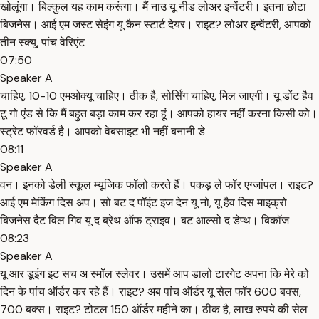
खोलूंगा। बिल्कुल यह काम करूंगा। मैं नाउ यू नीड लोअर इन्वेंटरी। इतना छोटा
बिजनेस। आई एम जस्ट सेइंग यू कैन स्टार्ट देयर। राइट? लोअर इन्वेंटरी, आपको
तीन स्क्यू, पांच वेरिएंट
07:50
Speaker A
चाहिए, 10-10 एमओक्यू चाहिए। ठीक है, सोर्सिंग चाहिए, मिल जाएगी। यू डोंट हैव
टू गो एंड से कि मैं बहुत बड़ा काम कर रहा हूं। आपको हायर नहीं करना किसी को।
स्ट्रेट फॉरवर्ड है। आपको वेबसाइट भी नहीं बनानी डे
08:11
Speaker A
वन। इनको डेली स्कूल म्यूजिक फॉलो करते हैं। पकड़ ले फॉर एग्जांपल। राइट?
आई एम मेकिंग दिस अप। सो बट द पॉइंट इज देन यू नो, यू हैव दिस माइक्रो
बिजनेस दैट विल गिव यू द ब्रेथ ऑफ ट्राइव। बट आल्सो द डेप्थ। बिकॉज
08:23
Speaker A
यू आर डूइंग इट सच अ स्मॉल स्लेवर। उसमें आप डालो टारगेट अपना कि मेरे को
दिन के पांच ऑर्डर कर रहे हैं। राइट? अब पांच ऑर्डर यू सेल फॉर 600 बक्स,
700 बक्स। राइट? टोटल 150 ऑर्डर महीने का। ठीक है, लाख रुपये की सेल