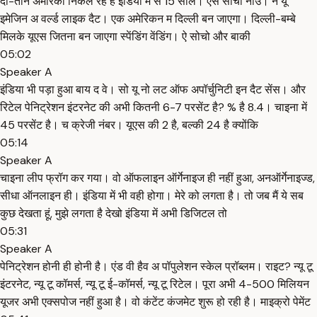
दो-तीन अमेरिका निकल रहे हैं इंडिया में से 15 साल। ऐसे सोचो नाउ। न यू
इमेजिन अ वर्ल्ड लाइक दैट। एक अमेरिकन म दिल्ली बन जाएगा। दिल्ली-बम्बे
मिलके यूएस जितना बन जाएगा स्पेंडिंग वेंडिंग। ऐ सोचो और बाकी
05:02
Speaker A
इंडिया भी पड़ा हुआ बाय द वे। सो यू नो लट ऑफ अपॉर्चुनिटी इन दैट सेंस। और
रिटेल पेनिट्रेशन इंटरनेट की अभी कितनी 6-7 परसेंट है? % है 8.4। चाइना में
45 परसेंट है। च क्रेजी नंबर। यूएस की 2 है, बल्की 24 है क्योंकि
05:14
Speaker A
चाइना लीप फ्रॉग कर गया। वो ऑफलाइन ऑर्गेनाइज ही नहीं हुआ, अनऑर्गेनाइज्ड,
सीधा ऑनलाइन ही। इंडिया में भी वही होगा। मेरे को लगता है। तो जब मैं ये सब
कुछ देखता हूं, मुझे लगता है देखो इंडिया में अभी डिजिटल तो
05:31
Speaker A
पेनिट्रेशन होनी ही होनी है। एंड वी हैव अ पॉपुलेशन स्केल प्रॉब्लम। राइट? न्यू टू
इंटरनेट, न्यू टू कॉमर्स, न्यू टू ई-कॉमर्स, न्यू टू रिटेल। पूरा अभी 4-500 मिलियन
यूजर अभी एक्सपोज नहीं हुआ है। वो कंटेंट कंजमेट शुरू हो रही है। माइक्रो पेमेंट