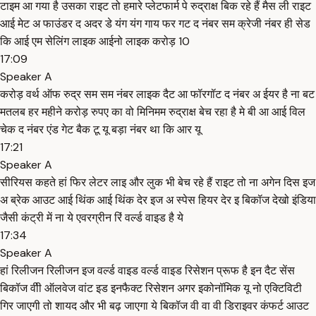
टाइम आ गया है उसका राइट तो हमारे प्लेटफार्म पे रुद्राक्ष बिक रहे हैं मैस ली राइट
आई मेट अ फाउंडर द अदर डे यंग यंग गाय फर गट द नंबर सम क्रेजी नंबर ही सेड
कि आई एम सेलिंग लाइक आईनो लाइक करोड़ 10
17:09
Speaker A
करोड़ वर्थ ऑफ रुद्र सम सम नंबर लाइक दैट आ फॉरगॉट द नंबर अ ईयर है ना बट
मतलब हर महीने करोड़ रुपए का वो मिनिमम रुद्राक्ष बेच रहा है मे बी आ आई विल
चेक द नंबर एंड गेट बैक टू यू बड़ा नंबर था कि आर यू
17:21
Speaker A
सीरियस कहते हां फिर लेटर लाइ और लुक भी बेच रहे हैं राइट तो ना अगेन दिस इज
अ ब्रेक आउट आई थिंक आई थिंक देर इज अ स्पेस हियर देर इ बिकॉज देखो इंडिया
जैसी कंट्री में ना ये एवरग्रीन रिं वर्ल्ड वाइड है ये
17:34
Speaker A
हां रिलीजन रिलीजन इज वर्ल्ड वाइड वर्ल्ड वाइड रिसेशन प्रूफ है इन दैट सेंस
बिकॉज वीी ऑलवेज वांट इड इनफैक्ट रिसेशन अगर इकोनॉमिक यू नो एक्टिविटी
गिर जाएगी तो शायद और भी बढ़ जाएगा ये बिकॉज वी वा वी डिराइवर कंफर्ट आउट