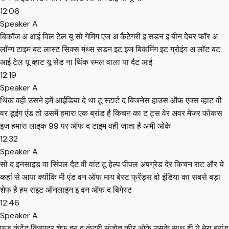
12:06
Speaker A
बिकॉज अ आई विल टेल यू सो गेमिंग एज अ कैटेगरी इ सडन इ बीन देयर फॉर अ
लॉन्ग टाइम बट लास्ट सिक्स मंथ्स सडन इट इज बिकमिंग इट ग्रोइंग अ लॉट बट
आई टेल यू व्हाट यू सेड ना थिंक स्मल वाला या दैट आई
12:19
Speaker A
थिंक वही उसने हमें आईडिया दे था टू स्टार्ट द बिजनेस हाउस ऑफ एक्स व्हाट वी
वर डूइंग एंड तो उसमें हमारा एक ब्रांड है किचन का ट ट्स वेर अवर मेजर फोकस
इज हमारा लाइक 99 पर ऑफ द टाइम वही जाता है अभी ओके
12:32
Speaker A
सो द इनसाइड वा सिंपल दैट वी वांट टू हेल्प पीपल अपग्रेड देर किचन राट और ये
कहां से आया क्योंकि मी एंड वन ऑफ माय बेस्ट फ्रेंड्स वो इंडिया का सबसे बड़ा
शेफ है हम राइट ऑनलाइन इ वन ऑफ द बिगेस्ट
12:46
Speaker A
फूड कंटेंट क्रिएटर शेफ इन द कंट्री संजोत कीर ओके उसके साथ ही ये मेरा ब्रांड