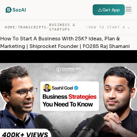
Get App
BUSINESS &
HOME
/
TRANSCRIPTS
/
/
HOW TO START A BUSINESS WITH 25K? IDEAS, PLAN & MARKETI… — TRANSCRIPT
STARTUPS
How To Start A Business With 25K? Ideas, Plan &
Marketing | Shiprocket Founder | FO285 Raj Shamani