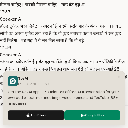
मिलना चाहिए। सबको मिलना चाहिए। नाउ दैट इज़ अ
17:37
Speaker A
होल्ड टुगेदर अदर डिबेट। अगर कोई आदमी फरीदाबाद के अंदर अपना एक 40
लोगों का अपना यूनिट लगा रहा है कि वो कुछ बनाएगा वहां पे उसको ये सब कुछ
नहीं मिलेगा। बट यहां पे ये सब मिल जाता है कि वो बड़े
17:46
Speaker A
स्केल का इन्वेस्टमेंट है। दैट इज़ समथिंग डू वी फिगर आउट। बट पॉसिबिलिटीज़
तो है ही ना। ओके। एंड सेकंड थिंग इज़ आप जरा ऐसे सोचिए इन एफआई 25
हमारे पैन इंडिया आरबीआई का जो कैन है उसके हिसाब से लगभग 5.5 लाख करोड़
×
SozAI
का
iPhone · Android · Mac
18:01
Get the SozAI app — 30 minutes of free AI transcription for your
Speaker A
own audio: lectures, meetings, voice memos and YouTube. 99+
languages.
अक्रॉस स्टेट्स एंड सेंटर हमने फ्री बीस हमने बांटे। ठीक है? स्टेट गवर्नमेंट्स ने
जो कि इलेक्शन बाउंड जो स्टेट्स थे उन्होंने यह टाइम्स ऑफ इंडिया में आया था दैट
We use cookies to enhance your experience.
Privacy Policy
App Store
Google Play
दे प्रॉमिस सम 1.05 लाख करोड़ उन्होंने बजट्स में जो अनाउंस किया था फॉर
Accept
Settings
18:16