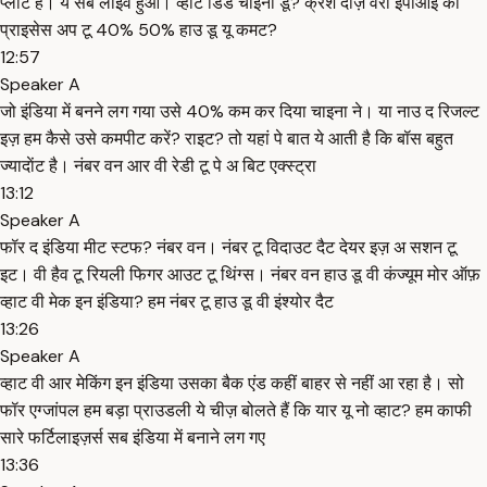
प्लांट है। ये सब लाइव हुआ। व्हाट डिड चाइना डू? क्रैश दोज़ वैरी ईपीआई का
प्राइसेस अप टू 40% 50% हाउ डू यू कमट?
12:57
Speaker A
जो इंडिया में बनने लग गया उसे 40% कम कर दिया चाइना ने। या नाउ द रिजल्ट
इज़ हम कैसे उसे कमपीट करें? राइट? तो यहां पे बात ये आती है कि बॉस बहुत
ज्यादाेंट है। नंबर वन आर वी रेडी टू पे अ बिट एक्स्ट्रा
13:12
Speaker A
फॉर द इंडिया मीट स्टफ? नंबर वन। नंबर टू विदाउट दैट देयर इज़ अ सशन टू
इट। वी हैव टू रियली फिगर आउट टू थिंग्स। नंबर वन हाउ डू वी कंज्यूम मोर ऑफ़
व्हाट वी मेक इन इंडिया? हम नंबर टू हाउ डू वी इंश्योर दैट
13:26
Speaker A
व्हाट वी आर मेकिंग इन इंडिया उसका बैक एंड कहीं बाहर से नहीं आ रहा है। सो
फॉर एग्जांपल हम बड़ा प्राउडली ये चीज़ बोलते हैं कि यार यू नो व्हाट? हम काफी
सारे फर्टिलाइज़र्स सब इंडिया में बनाने लग गए
13:36