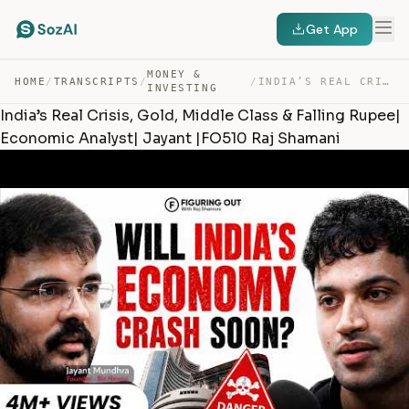
Get App
MONEY &
HOME
/
TRANSCRIPTS
/
/
INDIA’S REAL CRISIS, GOLD, MIDDLE CLASS & FALLING RUPEE… — TRANSCRIPT
INVESTING
India’s Real Crisis, Gold, Middle Class & Falling Rupee|
Economic Analyst| Jayant |FO510 Raj Shamani