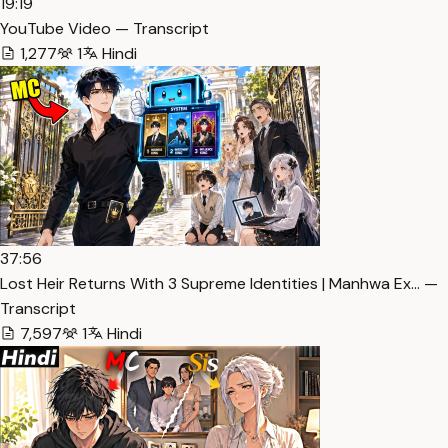
19:19
YouTube Video — Transcript
1,277
1
Hindi
37:56
Lost Heir Returns With 3 Supreme Identities | Manhwa Ex… —
Transcript
7,597
1
Hindi