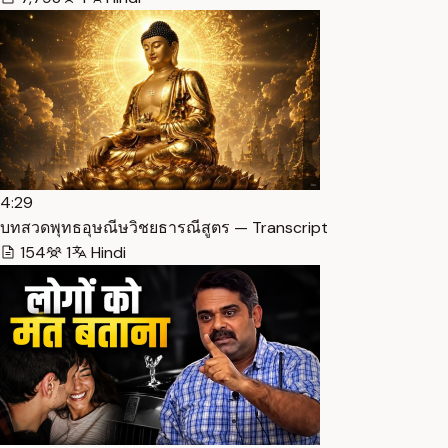
4:29
บทสวดพุทธอุษณีษวิชยธารณีสูตร — Transcript
154
1
Hindi