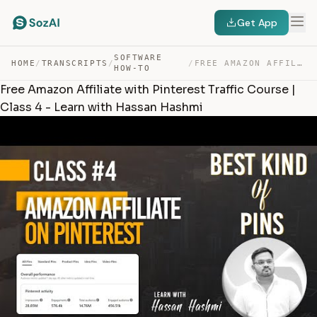
Get App
SOFTWARE
HOME
/
TRANSCRIPTS
/
/
FREE AMAZON AFFILIATE WITH PINTEREST TRAFFIC COURSE | C… — TRANSCRIPT
HOW-TO
Free Amazon Affiliate with Pinterest Traffic Course |
Class 4 - Learn with Hassan Hashmi