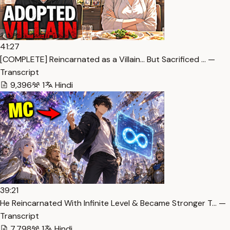
41:27
[COMPLETE] Reincarnated as a Villain… But Sacrificed … —
Transcript
9,396
1
Hindi
39:21
He Reincarnated With Infinite Level & Became Stronger T… —
Transcript
7,798
1
Hindi