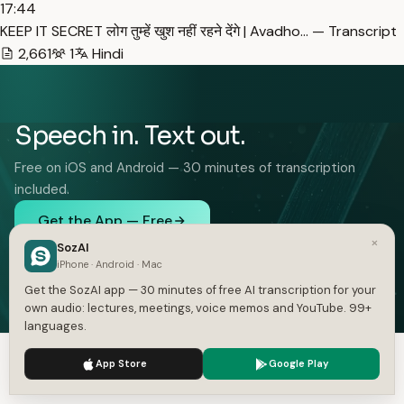
17:44
KEEP IT SECRET लोग तुम्हें खुश नहीं रहने देंगे | Avadho… — Transcript
2,661
1
Hindi
Speech in. Text out.
Free on iOS and Android — 30 minutes of transcription
included.
Get the App — Free
×
SozAI
iOS and Android. 30 minutes free, no card.
iPhone · Android · Mac
Get the SozAI app — 30 minutes of free AI transcription for your
own audio: lectures, meetings, voice memos and YouTube. 99+
languages.
FEATURES
We use cookies to enhance your experience.
SOLUTIONS
Privacy Policy
App Store
Google Play
Accept
Settings
Audio to Text
Interviews