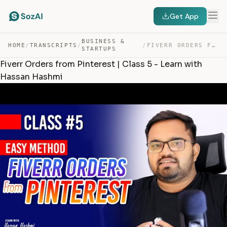
Get App
BUSINESS &
HOME
/
TRANSCRIPTS
/
/
FIVERR ORDERS FROM PINTEREST | CLASS 5 – LEARN WITH HAS… — TRANSCRIPT
STARTUPS
Fiverr Orders from Pinterest | Class 5 - Learn with
Hassan Hashmi