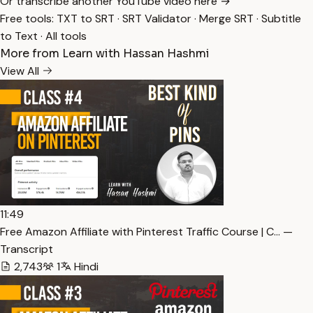
Or transcribe another YouTube video here →
Free tools:
TXT to SRT
·
SRT Validator
·
Merge SRT
·
Subtitle
to Text
·
All tools
More from Learn with Hassan Hashmi
View All
11:49
Free Amazon Affiliate with Pinterest Traffic Course | C… —
Transcript
2,743
1
Hindi