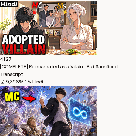
41:27
[COMPLETE] Reincarnated as a Villain… But Sacrificed … —
Transcript
9,396
1
Hindi