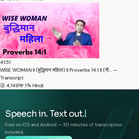
41:51
WISE WOMAN ll (बुद्धिमान महिला) ll Proverbs 14:1 ll (नी… —
Transcript
4,149
1
Hindi
Speech in. Text out.
Free on iOS and Android — 30 minutes of transcription
included.