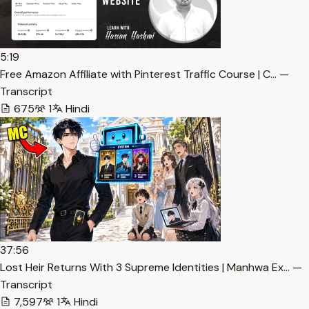
5:19
Free Amazon Affiliate with Pinterest Traffic Course | C… —
Transcript
675
1
Hindi
37:56
Lost Heir Returns With 3 Supreme Identities | Manhwa Ex… —
Transcript
7,597
1
Hindi