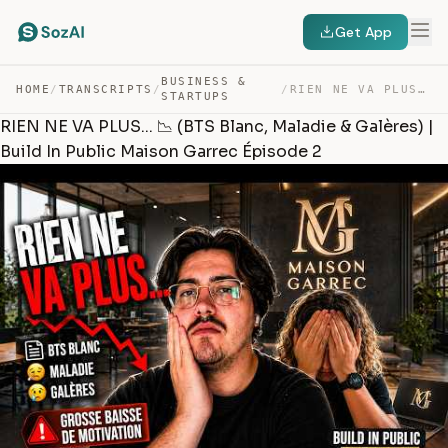
Get App
BUSINESS &
HOME
/
TRANSCRIPTS
/
/
RIEN NE VA PLUS… 📉 (BTS BLANC, MALADIE & GALÈRES) | B… — TRANSCRIPT
STARTUPS
RIEN NE VA PLUS... 📉 (BTS Blanc, Maladie & Galères) |
Build In Public Maison Garrec Épisode 2