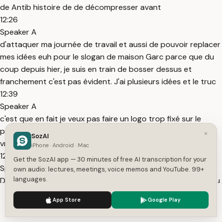
de Antib histoire de de décompresser avant
12:26
Speaker A
d'attaquer ma journée de travail et aussi de pouvoir replacer
mes idées euh pour le slogan de maison Garc parce que du
coup depuis hier, je suis en train de bosser dessus et
franchement c'est pas évident. J'ai plusieurs idées et le truc
12:39
Speaker A
c'est que en fait je veux pas faire un logo trop fixé sur le
produit qu'on va sortir mais plutôt un logo qui définit
×
SozAI
vraiment genre le le nom de la marque.
iPhone · Android · Mac
12:49
Get the SozAI app — 30 minutes of free AI transcription for your
Speaker A
own audio: lectures, meetings, voice memos and YouTube. 99+
languages.
Donc du coup c'est pas évident évident. On essae, on est au
max en fait. Donc j'ai une tête de fatigué clairement là.
We use cookies to enhance your experience.
Privacy Policy
App Store
Google Play
12:55
Accept
Settings
Speaker A