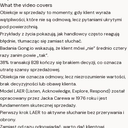
What the video covers
Obiekcje w sprzedaży to momenty, gdy klient wyraża
wątpliwości, które nie są odmową, lecz pytaniami ukrytymi
pod powierzchnią.
Przykłady z życia pokazują, jak handlowcy często reagują
błędnie, tłumacząc się zamiast słuchać.
Badania Gong.io wskazują, że klient mówi „nie” średnio cztery
razy zanim powie „tak”.
38% transakcji B2B kończy się brakiem decyzji, co oznacza
utratę szansy sprzedażowej.
Obiekcja nie oznacza odmowy, lecz niezrozumienie wartości,
brak decyzyjności lub obawę klienta.
Model LAER (Listen, Acknowledge, Explore, Respond) został
opracowany przez Jacka Carewa w 1976 roku i jest
fundamentem skutecznej sprzedaży.
Pierwszy krok LAER to aktywne słuchanie bez przerywania i
obrony.
Zamiast od razu odpowiadać, warto dać klientowi