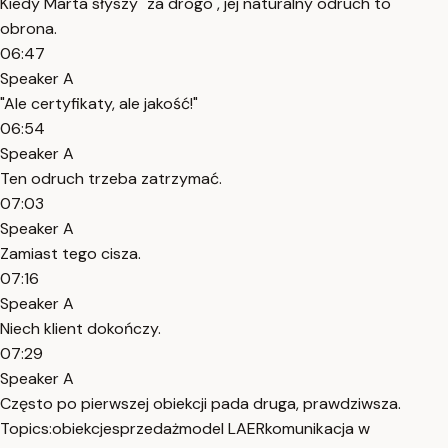
Kiedy Marta słyszy "za drogo", jej naturalny odruch to
obrona.
06:47
Speaker A
"Ale certyfikaty, ale jakość!"
06:54
Speaker A
Ten odruch trzeba zatrzymać.
07:03
Speaker A
Zamiast tego cisza.
07:16
Speaker A
Niech klient dokończy.
07:29
Speaker A
Często po pierwszej obiekcji pada druga, prawdziwsza.
Topics:
obiekcje
sprzedaż
model LAER
komunikacja w