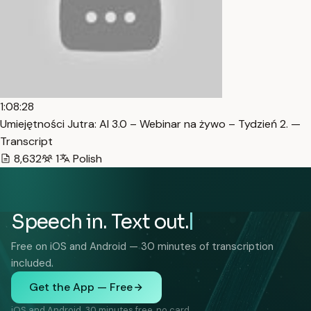
1:08:28
Umiejętności Jutra: AI 3.0 – Webinar na żywo – Tydzień 2. —
Transcript
8,632
1
Polish
Speech in. Text out.
Free on iOS and Android — 30 minutes of transcription
included.
Get the App — Free
iOS and Android. 30 minutes free, no card.