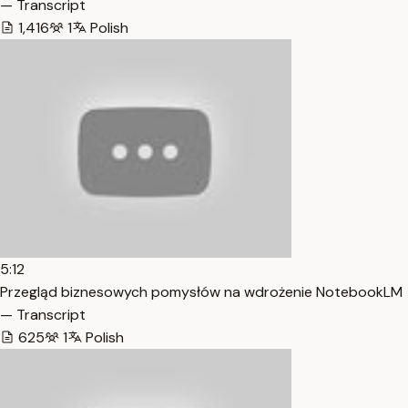
— Transcript
1,416
1
Polish
5:12
Przegląd biznesowych pomysłów na wdrożenie NotebookLM
— Transcript
625
1
Polish