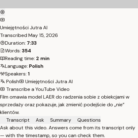
Umiejętności Jutra AI
Transcribed
May 15, 2026
Duration:
7:33
Words:
354
Reading time:
2 min
Language:
Polish
Speakers:
1
Polish
Umiejętności Jutra AI
Transcribe a YouTube Video
Film omawia model LAER do radzenia sobie z obiekcjami w
sprzedaży oraz pokazuje, jak zmienić podejście do „nie”
klientów.
Transcript
Ask
Summary
Questions
Ask about this video. Answers come from its transcript only
— with the timestamp, so you can check them.