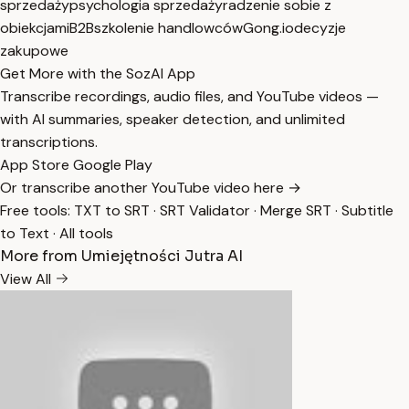
sprzedaży
psychologia sprzedaży
radzenie sobie z
obiekcjami
B2B
szkolenie handlowców
Gong.io
decyzje
zakupowe
Get More with the SozAI App
Transcribe recordings, audio files, and YouTube videos —
with AI summaries, speaker detection, and unlimited
transcriptions.
App Store
Google Play
Or transcribe another YouTube video here →
Free tools:
TXT to SRT
·
SRT Validator
·
Merge SRT
·
Subtitle
to Text
·
All tools
More from Umiejętności Jutra AI
View All