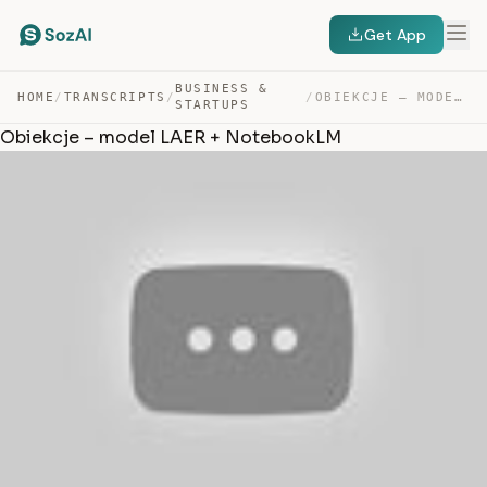
Get App
BUSINESS &
HOME
/
TRANSCRIPTS
/
/
OBIEKCJE – MODEL LAER + NOTEBOOKLM — TRANSCRIPT
STARTUPS
Obiekcje – model LAER + NotebookLM