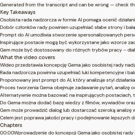
Generated from the transcript and can be wrong — check th
Key Takeaways
Osobista rada nadzorcza w formie AI pomaga ocenić działani
Dobór członków rady powinien uzupełniać słabe strony i ba
Prompt do AI umożliwia stworzenie spersonalizowanych perso
Inspirujące postacie mogą być wykorzystane jako wzorce z
Gem może być dostosowany do różnych trybów pracy – dialog
What the video covers
Wideo przedstawia koncepcję Gema jako osobistej rady nadzo
Rada nadzorcza powinna uzupełniać luki kompetencyjne i bal
Proponowany jest prompt do AI, który analizuje styl działania
Proces tworzenia Gema obejmuje zadawanie pytań, analizę od
Alternatywnie można bazować na inspirujących postaciach, t
Do Gema można dodać bazę wiedzy z filmów, wywiadów oraz 
Gem może prowadzić dialog lub dostarczać szeroką analizę w 
Celem jest poprawa jakości pracy i podejmowanie lepszych dec
Chapters
00:00
Wprowadzenie do koncepcji Gema jako osobistej rady