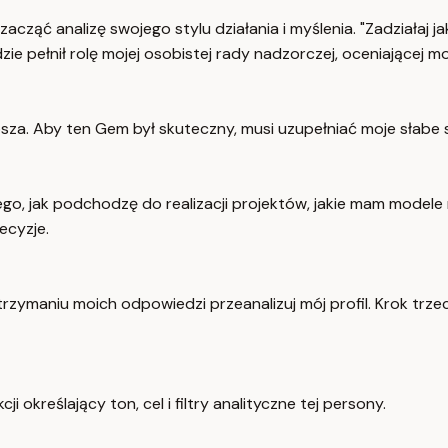
ąć analizę swojego stylu działania i myślenia. "Zadziałaj ja
e pełnił rolę mojej osobistej rady nadzorczej, oceniającej m
epsza. Aby ten Gem był skuteczny, musi uzupełniać moje słabe
o, jak podchodzę do realizacji projektów, jakie mam modele my
ecyzje.
trzymaniu moich odpowiedzi przeanalizuj mój profil. Krok trze
ji określający ton, cel i filtry analityczne tej persony.