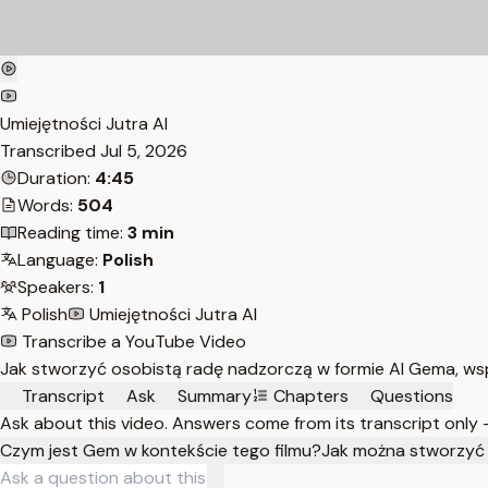
Umiejętności Jutra AI
Transcribed
Jul 5, 2026
Duration:
4:45
Words:
504
Reading time:
3 min
Language:
Polish
Speakers:
1
Polish
Umiejętności Jutra AI
Transcribe a YouTube Video
Jak stworzyć osobistą radę nadzorczą w formie AI Gema, wspi
Transcript
Ask
Summary
Chapters
Questions
Ask about this video. Answers come from its transcript only
Czym jest Gem w kontekście tego filmu?
Jak można stworzyć