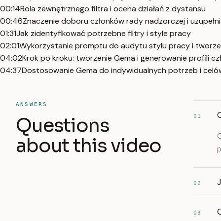
00:14
Rola zewnętrznego filtra i ocena działań z dystansu
00:46
Znaczenie doboru członków rady nadzorczej i uzupełn
01:31
Jak zidentyfikować potrzebne filtry i style pracy
02:01
Wykorzystanie promptu do audytu stylu pracy i tworze
04:02
Krok po kroku: tworzenie Gema i generowanie profili c
04:37
Dostosowanie Gema do indywidualnych potrzeb i celó
ANSWERS
01
Questions
G
about this video
p
02
03