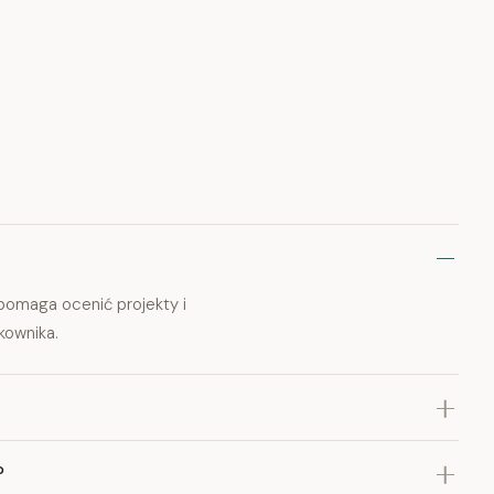
 pomaga ocenić projekty i
kownika.
?