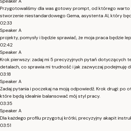
Speaker A
Przygotowaliśmy dla was gotowy prompt, od którego warto zacz
stworzenie niestandardowego Gema, asystenta AI, który będzi
02:33
Speaker A
projekty, pomysły i będzie sprawiać, że moja praca będzie l
02:42
Speaker A
Krok pierwszy: zadaj mi 5 precyzyjnych pytań dotyczących teg
detalach, co sprawia mi trudność i jak zazwyczaj podejmuję d
03:18
Speaker A
Zadaj pytania i poczekaj na moją odpowiedź. Krok drugi: po o
które będą idealnie balansować mój styl pracy.
03:35
Speaker A
Dla każdego profilu przygotuj krótki, precyzyjny akapit instrukc
03:51