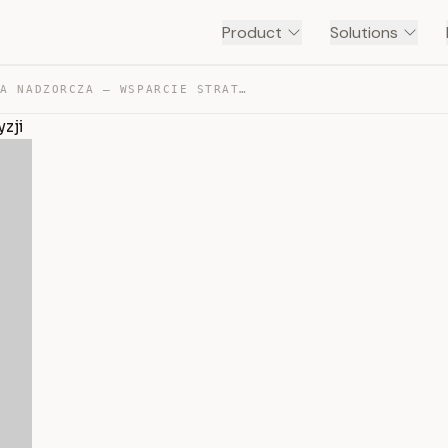
Product
Solutions
OSOBISTA RADA NADZORCZA – WSPARCIE STRATEGICZNYCH DECYZJI — TRANSCRIPT
zji