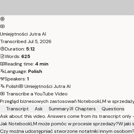
Umiejętności Jutra AI
Transcribed
Jul 5, 2026
Duration:
5:12
Words:
625
Reading time:
4 min
Language:
Polish
Speakers:
1
Polish
Umiejętności Jutra AI
Transcribe a YouTube Video
Przegląd biznesowych zastosowań NotebookLM w sprzedaży, m
Transcript
Ask
Summary
Chapters
Questions
Ask about this video. Answers come from its transcript only
Jak NotebookLM może pomóc w procesie sprzedaży?
W jaki
Czy można udostępniać stworzone notatniki innym osobom