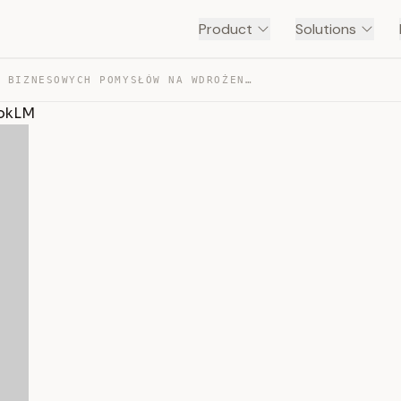
Product
Solutions
PRZEGLĄD BIZNESOWYCH POMYSŁÓW NA WDROŻENIE NOTEBOOKLM — TRANSCRIPT
ookLM