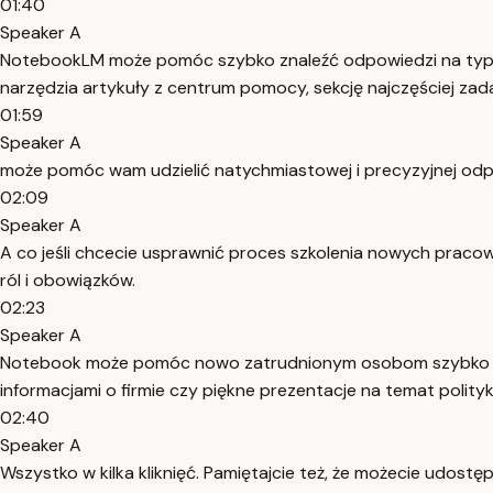
01:40
Speaker A
NotebookLM może pomóc szybko znaleźć odpowiedzi na typowe
narzędzia artykuły z centrum pomocy, sekcję najczęściej za
01:59
Speaker A
może pomóc wam udzielić natychmiastowej i precyzyjnej odpow
02:09
Speaker A
A co jeśli chcecie usprawnić proces szkolenia nowych prac
ról i obowiązków.
02:23
Speaker A
Notebook może pomóc nowo zatrudnionym osobom szybko i s
informacjami o firmie czy piękne prezentacje na temat polity
02:40
Speaker A
Wszystko w kilka kliknięć. Pamiętajcie też, że możecie udostę