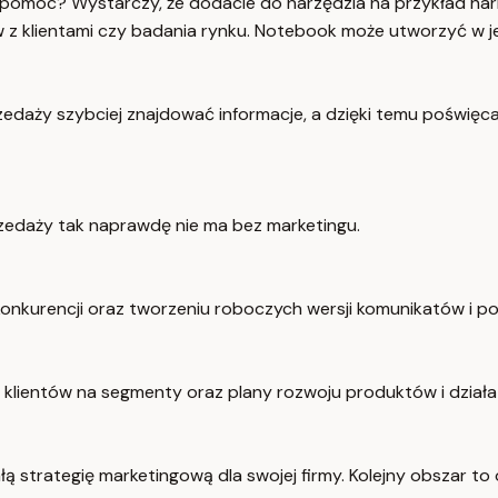
omóc? Wystarczy, że dodacie do narzędzia na przykład harmo
 z klientami czy badania rynku. Notebook może utworzyć w je
aży szybciej znajdować informacje, a dzięki temu poświęcać 
rzedaży tak naprawdę nie ma bez marketingu.
nkurencji oraz tworzeniu roboczych wersji komunikatów i p
u klientów na segmenty oraz plany rozwoju produktów i dział
strategię marketingową dla swojej firmy. Kolejny obszar to o