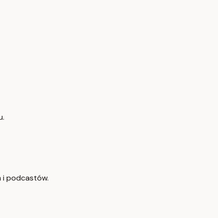
u.
ń i podcastów.