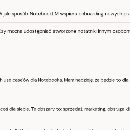
W jaki sposób NotebookLM wspiera onboarding nowych p
Czy można udostępniać stworzone notatniki innym osobo
h use case'ów dla Notebooka. Mam nadzieję, że będzie to dla
oś dla siebie. Te obszary to: sprzedaż, marketing, obsługa kl