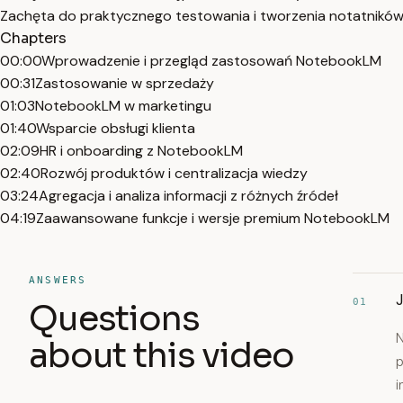
Zachęta do praktycznego testowania i tworzenia notatnikó
Chapters
00:00
Wprowadzenie i przegląd zastosowań NotebookLM
00:31
Zastosowanie w sprzedaży
01:03
NotebookLM w marketingu
01:40
Wsparcie obsługi klienta
02:09
HR i onboarding z NotebookLM
02:40
Rozwój produktów i centralizacja wiedzy
03:24
Agregacja i analiza informacji z różnych źródeł
04:19
Zaawansowane funkcje i wersje premium NotebookLM
ANSWERS
01
Questions
N
about this video
p
i