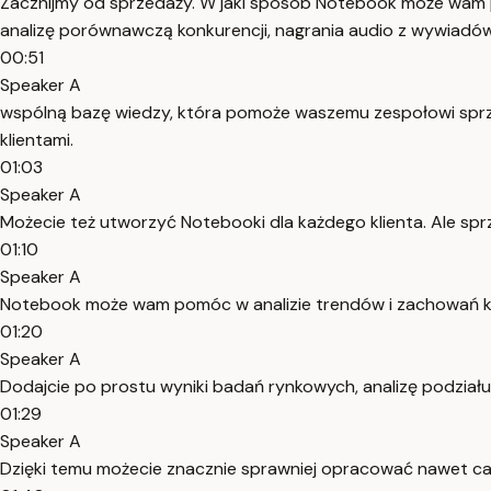
Zacznijmy od sprzedaży. W jaki sposób Notebook może wam p
analizę porównawczą konkurencji, nagrania audio z wywiadów
00:51
Speaker A
wspólną bazę wiedzy, która pomoże waszemu zespołowi sprzed
klientami.
01:03
Speaker A
Możecie też utworzyć Notebooki dla każdego klienta. Ale sp
01:10
Speaker A
Notebook może wam pomóc w analizie trendów i zachowań ko
01:20
Speaker A
Dodajcie po prostu wyniki badań rynkowych, analizę podział
01:29
Speaker A
Dzięki temu możecie znacznie sprawniej opracować nawet całą 