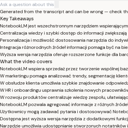
Generated from the transcript and can be wrong — check th
Key Takeaways
NotebookLM jest wszechstronnym narzędziem wspierającym 
Centralizacja wiedzy i szybki dostęp do informacji zwiększa
Personalizacja i możliwość dostosowania narzędzia do indyw
Integracja różnorodnych źródeł informacji pomaga być na bi
Wyższa wersja narzędzia oferuje rozszerzone funkcje dla ba
What the video covers
NotebookLM wspiera sprzedaż przez tworzenie wspólnej bazy
W marketingu pomaga analizować trendy, segmentację klient
W obsłudze klienta umożliwia szybkie znajdowanie odpowiedzi 
W HR i onboardingu usprawnia szkolenia nowych pracowników 
W rozwoju produktów centralizuje wiedzę zespołu, ułatwiając
NotebookLM pozwala agregować informacje z różnych źródeł, 
Użytkownicy mogą zadawać pytania i dostosowywać Notebook
Dostępna jest wyższa wersja narzędzia z dodatkowymi funkcj
Narzędzie umożliwia udostępnianie stworzonych notatników