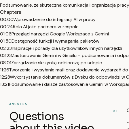
Podsumowanie, że skuteczna komunikacja i organizacja pracy
Chapters
00:00
Wprowadzenie do integracji AI w pracy
00:24
Rola AI jako partnera w zespole
01:06
Przegląd narzędzi Google Workspace z Gemini
01:50
Dostępność funkcji i wymagania pakietów
02:23
Inspiracje i porady dla użytkowników innych narzędzi
03:23
Zastosowanie Gemini w Gmailu – podsumowania i odpo
08:01
Zarządzanie skrzynką odbiorczą po urlopie
11:26
Tworzenie i wysyłanie maili oraz dodawanie wydarzeń do
12:28
Wykorzystanie dokumentów z Dysku do odpowiedzi w G
13:21
Podsumowanie i dalsze zastosowania Gemini w Workspa
ANSWERS
01
Questions
F
about this video