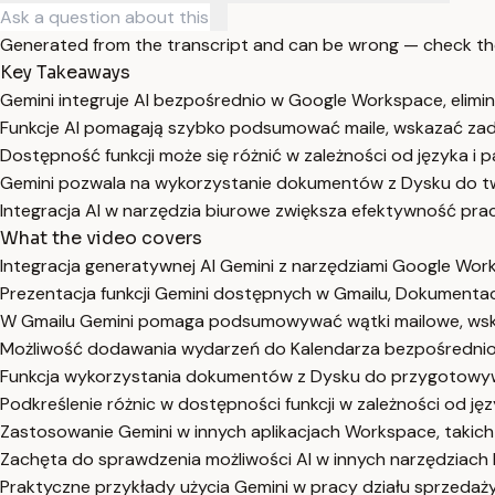
Generated from the transcript and can be wrong — check th
Key Takeaways
Gemini integruje AI bezpośrednio w Google Workspace, eliminu
Funkcje AI pomagają szybko podsumować maile, wskazać zada
Dostępność funkcji może się różnić w zależności od języka i
Gemini pozwala na wykorzystanie dokumentów z Dysku do two
Integracja AI w narzędzia biurowe zwiększa efektywność prac
What the video covers
Integracja generatywnej AI Gemini z narzędziami Google Wo
Prezentacja funkcji Gemini dostępnych w Gmailu, Dokumenta
W Gmailu Gemini pomaga podsumowywać wątki mailowe, wska
Możliwość dodawania wydarzeń do Kalendarza bezpośrednio 
Funkcja wykorzystania dokumentów z Dysku do przygotowywa
Podkreślenie różnic w dostępności funkcji w zależności od jęz
Zastosowanie Gemini w innych aplikacjach Workspace, takich
Zachęta do sprawdzenia możliwości AI w innych narzędziach b
Praktyczne przykłady użycia Gemini w pracy działu sprzedaży