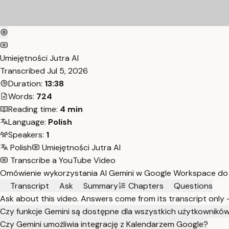
Umiejętności Jutra AI
Transcribed
Jul 5, 2026
Duration:
13:38
Words:
724
Reading time:
4 min
Language:
Polish
Speakers:
1
Polish
Umiejętności Jutra AI
Transcribe a YouTube Video
Omówienie wykorzystania AI Gemini w Google Workspace do 
Transcript
Ask
Summary
Chapters
Questions
Ask about this video. Answers come from its transcript only
Czy funkcje Gemini są dostępne dla wszystkich użytkownik
Czy Gemini umożliwia integrację z Kalendarzem Google?