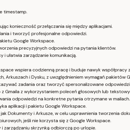
e timestamp.
jąc konieczność przełączania się między aplikacjami.
nia i tworzyć profesjonalne odpowiedzi.
 pakietu Google Workspace.
rzenia precyzyjnych odpowiedzi na pytania klientów.
y i ułatwia zarządzanie komunikacją.
rkspace wspiera codzienną pracę i buduje nawyk współpracy 
ch, Arkuszach i Dysku, z uwzględnieniem wymagań pakietów 
zywać zadania oraz tworzyć spersonalizowane odpowiedzi i
z Gmaila z wykorzystaniem poleceń głosowych lub tekstowy
nia odpowiedzi na konkretne pytania otrzymane w mailach.
yka aplikacji i pakietu Google Workspace.
 jak Dokumenty i Arkusze, w celu usprawnienia tworzenia dok
iurowych, jeśli nie korzysta się z Google Workspace.
 i zarządzaniu skrzynką odbiorczą po urlopie.