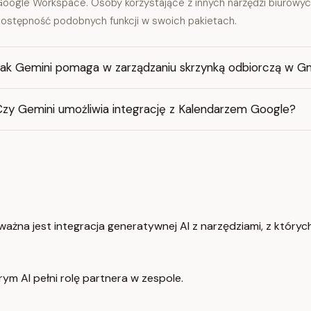
oogle Workspace. Osoby korzystające z innych narzędzi biurowy
ostępność podobnych funkcji w swoich pakietach.
Jak Gemini pomaga w zarządzaniu skrzynką odbiorczą w Gm
Czy Gemini umożliwia integrację z Kalendarzem Google?
ważna jest integracja generatywnej AI z narzędziami, z któr
m AI pełni rolę partnera w zespole.