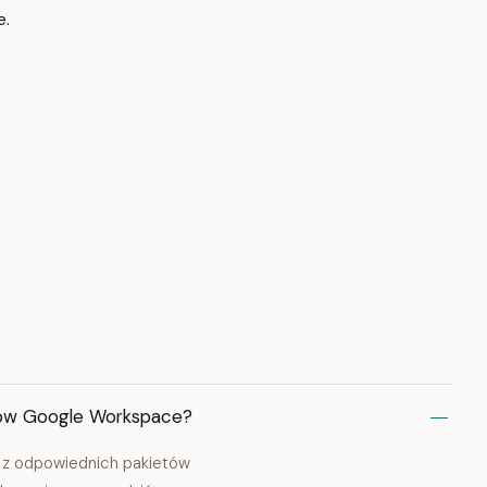
e.
ików Google Workspace?
h z odpowiednich pakietów