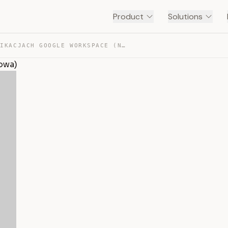
Product
Solutions
GEMINI W APLIKACJACH GOOGLE WORKSPACE (NIEOBOWIĄZKOWA) — TRANSCRIPT
owa)