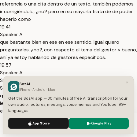
referencia o una cita dentro de un texto, también podemos
ir corrigiéndolo, ¿no? pero en su mayoría trata de de poder
hacerlo como
19:41
Speaker A
que bastante bien en ese en ese sentido. Igual quiero
preguntarles, ¿no?, con respecto al tema del gestor y bueno,
ahí ya estoy hablando de gestores específicos.
19:57
Speaker A
Si yo les preguntara de pronto, ¿alguno de ustedes usa
×
SozAI
Sotero? ¿Quiénes usan, por ejemplo, Méndeley? O tal vez
iPhone · Android · Mac
quienes no usan algún gestor, ¿no? ¿Qué me dirían? No los
Get the SozAI app — 30 minutes of free AI transcription for your
leo también, ¿no? Eh, si han usado tal vez alguno de esos
own audio: lectures, meetings, voice memos and YouTube. 99+
este
languages.
20:14
We use cookies to enhance your experience.
Privacy Policy
App Store
Google Play
Speaker A
Accept
Settings
gestores o de pronto si es que han escuchado de ellos, pero