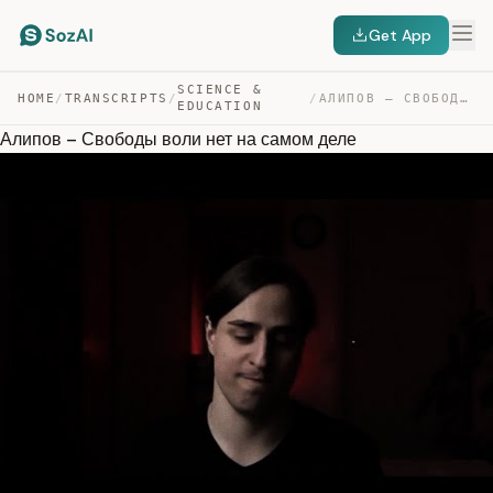
Get App
SCIENCE &
HOME
/
TRANSCRIPTS
/
/
АЛИПОВ – СВОБОДЫ ВОЛИ НЕТ НА САМОМ ДЕЛЕ — TRANSCRIPT
EDUCATION
Алипов – Свободы воли нет на самом деле