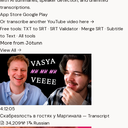
with AI summaries, speaker detection, and unlimited
transcriptions.
App Store
Google Play
Or transcribe another YouTube video here →
Free tools:
TXT to SRT
·
SRT Validator
·
Merge SRT
·
Subtitle
to Text
·
All tools
More from Jötunn
View All
4:12:05
Скабрезлость в гостях у Маргинала — Transcript
34,209
1
Russian