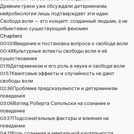
Древние греки уже обсуждали детерминизм,
нейробиология лишь подтверждает эти идеи.
Свобода воли — это концепт, созданный людьми, а не
объективно существующий феномен.
Chapters
00:00
Введение и постановка вопроса о свободе воли
00:48
Культурные аспекты свободы воли и её
существование
01:19
Детерминизм и его роль в науке и свободе воли
01:57
Квантовые эффекты и случайность не дают
свободы воли
02:36
Проблема предсказуемости и детерминизм
поведения
03:06
Взгляд Роберта Сапольски на сознание и
поведение
03:37
Подсознательные факторы и влияние на
поведение
04:13
Роль сознания и ментальной каузальности