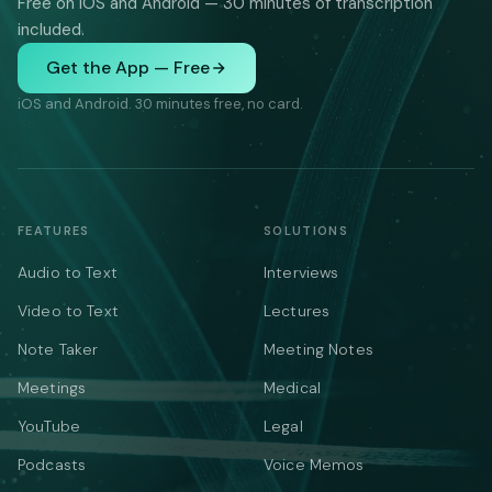
Free on iOS and Android — 30 minutes of transcription
included.
Get the App — Free
iOS and Android. 30 minutes free, no card.
FEATURES
SOLUTIONS
Audio to Text
Interviews
Video to Text
Lectures
Note Taker
Meeting Notes
Meetings
Medical
YouTube
Legal
Podcasts
Voice Memos