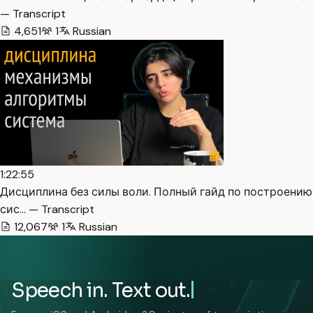
— Transcript
4,651
1
Russian
1:22:55
Дисциплина без силы воли. Полный гайд по построению
сис… — Transcript
12,067
1
Russian
Speech in. Text out.