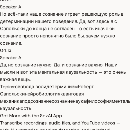
Speaker A
Но всё-таки наше сознание играет решающую роль в
детерминации нашего поведения. Да, вот здесь я с
Сапольски до конца не согласен. То есть иначе бы
сознание просто непонятно было бы, зачем нужно
сознание.
04:13
Speaker A
Да, но сознание нужно. Да, и сознание важно. Наши
мысли и вот эта ментальная каузальность — это очень
важная вещь.
Topics:
свобода воли
детерминизм
Роберт
Сапольски
нейробиология
квантовая
механика
подсознание
сознание
наука
философия
ментал
каузальность
Get More with the SozAI App
Transcribe recordings, audio files, and YouTube videos —