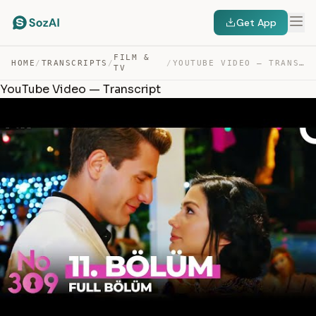
Get App
FILM &
HOME
/
TRANSCRIPTS
/
/
YOUTUBE VIDEO — TRANSCRIPT
TV
YouTube Video — Transcript