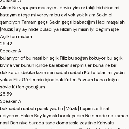
Speaker A
Ailem Ne yapayım masayı mı devireyim ortalığı birbirine mi
katayım ateşe mi vereyim bu evi yok yok kızım Sakin ol
şampiyon Tamam geçti Sakin geçti babacığım Hadi maşallah
[Müzik] ay ay mide buladı ya Filizim iyi misin İyi değilim işte
Açlıktan midem
25:42
Speaker A
bulanıyor of bu nasıl bir açlık Filiz bu soğan kokuyor bu açlık
kıyma var bunun içinde karabiber serpmişler buna ne bir
dakika bir dakika kızım sen sabah sabah Köfte falan mı yedin
yoksa Filiz Gözlerimin içine bak lütfen Yavrum bana doğru
söyle lütfen çocuğum
25:59
Speaker A
bak sabah sabah panik yaptın [Müzik] hepimize İtiraf
ediyorum Hakim Bey kıymalı börek yedim Ne nerede ne zaman
nasıl Ben niye burada tane domatesle zeytinle Kahvaltı