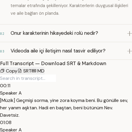
temalar etrafında şekilleniyor. Karakterlerin duygusal ilişkileri
ve aile bağları ön planda.
Onur karakterinin hikayedeki rolü nedir?
02
Videoda aile içi iletişim nasıl tasvir ediliyor?
03
Full Transcript — Download SRT & Markdown
Copy
SRT
MD
00:11
Speaker A
[Müzik] Geçmişi sorma, yine zora koyma beni. Bu gönülle sev,
her yanım aşktan. Hadi en baştan, beni bütünüm Nev.
Davetsiz.
01:08
Speaker A