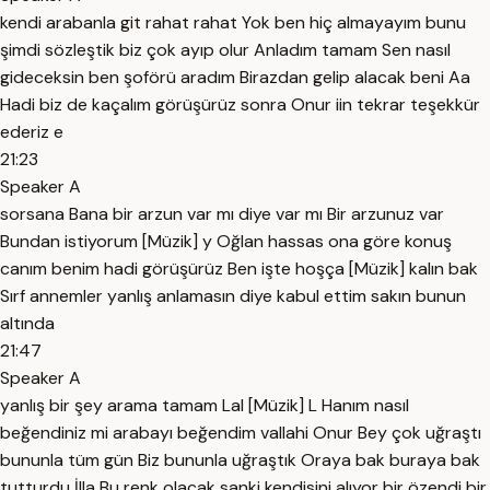
kendi arabanla git rahat rahat Yok ben hiç almayayım bunu
şimdi sözleştik biz çok ayıp olur Anladım tamam Sen nasıl
gideceksin ben şoförü aradım Birazdan gelip alacak beni Aa
Hadi biz de kaçalım görüşürüz sonra Onur iin tekrar teşekkür
ederiz e
21:23
Speaker A
sorsana Bana bir arzun var mı diye var mı Bir arzunuz var
Bundan istiyorum [Müzik] y Oğlan hassas ona göre konuş
canım benim hadi görüşürüz Ben işte hoşça [Müzik] kalın bak
Sırf annemler yanlış anlamasın diye kabul ettim sakın bunun
altında
21:47
Speaker A
yanlış bir şey arama tamam Lal [Müzik] L Hanım nasıl
beğendiniz mi arabayı beğendim vallahi Onur Bey çok uğraştı
bununla tüm gün Biz bununla uğraştık Oraya bak buraya bak
tutturdu İlla Bu renk olacak sanki kendisini alıyor bir özendi bir