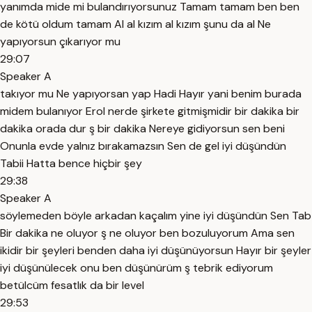
yanımda mide mi bulandırıyorsunuz Tamam tamam ben ben
de kötü oldum tamam Al al kızım al kızım şunu da al Ne
yapıyorsun çıkarıyor mu
29:07
Speaker A
takıyor mu Ne yapıyorsan yap Hadi Hayır yani benim burada
midem bulanıyor Erol nerde şirkete gitmişmidir bir dakika bir
dakika orada dur ş bir dakika Nereye gidiyorsun sen beni
Onunla evde yalnız bırakamazsın Sen de gel iyi düşündün
Tabii Hatta bence hiçbir şey
29:38
Speaker A
söylemeden böyle arkadan kaçalım yine iyi düşündün Sen Tab
Bir dakika ne oluyor ş ne oluyor ben bozuluyorum Ama sen
ikidir bir şeyleri benden daha iyi düşünüyorsun Hayır bir şeyler
iyi düşünülecek onu ben düşünürüm ş tebrik ediyorum
betülcüm fesatlık da bir level
29:53