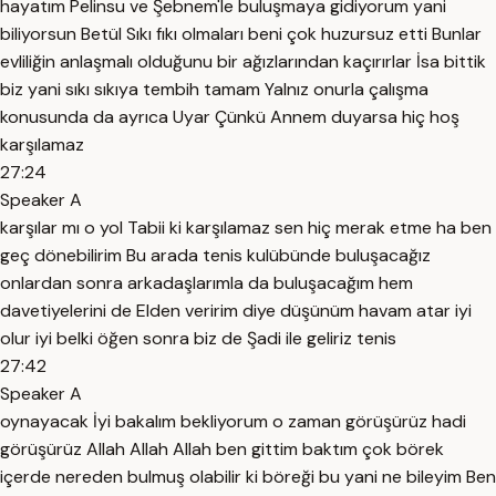
hayatım Pelinsu ve Şebnem'le buluşmaya gidiyorum yani
biliyorsun Betül Sıkı fıkı olmaları beni çok huzursuz etti Bunlar
evliliğin anlaşmalı olduğunu bir ağızlarından kaçırırlar İsa bittik
biz yani sıkı sıkıya tembih tamam Yalnız onurla çalışma
konusunda da ayrıca Uyar Çünkü Annem duyarsa hiç hoş
karşılamaz
27:24
Speaker A
karşılar mı o yol Tabii ki karşılamaz sen hiç merak etme ha ben
geç dönebilirim Bu arada tenis kulübünde buluşacağız
onlardan sonra arkadaşlarımla da buluşacağım hem
davetiyelerini de Elden veririm diye düşünüm havam atar iyi
olur iyi belki öğen sonra biz de Şadi ile geliriz tenis
27:42
Speaker A
oynayacak İyi bakalım bekliyorum o zaman görüşürüz hadi
görüşürüz Allah Allah Allah ben gittim baktım çok börek
içerde nereden bulmuş olabilir ki böreği bu yani ne bileyim Ben