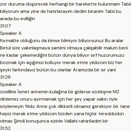
zor duruma düşürecek herhangi bir harekette bulunmam Tabii
biliyorum ama yine de hatırlatayım dedim biranim Tabii bu
arada bu evliliğin
31:07
Speaker A
formalite olduğunu da kimse bilmiyor biliyorsunuz Bu aralar
Betül size yakınlaşmaya samimi olmaya çalışabilir malum beni
ne kadar çekemediğini bütün dünya biliyor sırf huzurumuzu
bozmak için açığımızı kolluyor merak etme yıldızcım biz her
şeyin farkındayız bütün bu olanlar Aramızda bir sır yani
31:29
Speaker A
özellikle İsmet annemin kulağına bir giderse sözleşme MZ
dinlemez onuru ayırmamak için her şey yapar sakın öyle
söylemeyin Yıldız Anne çok dikkatli olmamız gerekiyor bir tane
hepiz merak etme yıldızcım bizden yana hiçbir tereddüdün
olmas Şimdi konuşunca sizinle Vallahi rahatladım bir
31:52