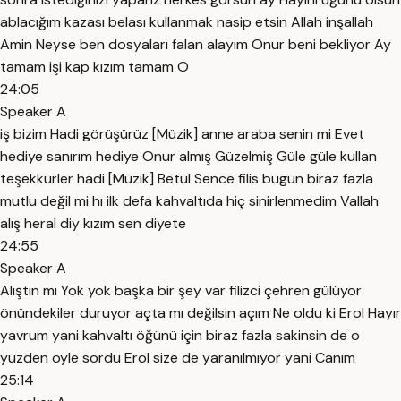
ablacığım kazası belası kullanmak nasip etsin Allah inşallah
Amin Neyse ben dosyaları falan alayım Onur beni bekliyor Ay
tamam işi kap kızım tamam O
24:05
Speaker A
iş bizim Hadi görüşürüz [Müzik] anne araba senin mi Evet
hediye sanırım hediye Onur almış Güzelmiş Güle güle kullan
teşekkürler hadi [Müzik] Betül Sence filis bugün biraz fazla
mutlu değil mi hı ilk defa kahvaltıda hiç sinirlenmedim Vallah
alış heral diy kızım sen diyete
24:55
Speaker A
Alıştın mı Yok yok başka bir şey var filizci çehren gülüyor
önündekiler duruyor açta mı değilsin açım Ne oldu ki Erol Hayır
yavrum yani kahvaltı öğünü için biraz fazla sakinsin de o
yüzden öyle sordu Erol size de yaranılmıyor yani Canım
25:14