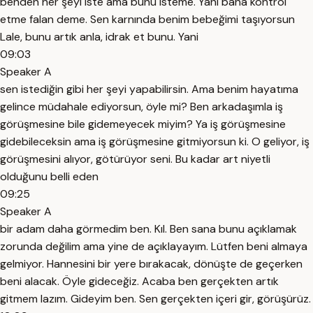
benden her şeyi iste ama bunu isteme. Yani bana kontrol
etme falan deme. Sen karnında benim bebeğimi taşıyorsun
Lale, bunu artık anla, idrak et bunu. Yani
09:03
Speaker A
sen istediğin gibi her şeyi yapabilirsin. Ama benim hayatıma
gelince müdahale ediyorsun, öyle mi? Ben arkadaşımla iş
görüşmesine bile gidemeyecek miyim? Ya iş görüşmesine
gidebileceksin ama iş görüşmesine gitmiyorsun ki. O geliyor, iş
görüşmesini alıyor, götürüyor seni. Bu kadar art niyetli
olduğunu belli eden
09:25
Speaker A
bir adam daha görmedim ben. Kıl. Ben sana bunu açıklamak
zorunda değilim ama yine de açıklayayım. Lütfen beni almaya
gelmiyor. Hannesini bir yere bırakacak, dönüşte de geçerken
beni alacak. Öyle gideceğiz. Acaba ben gerçekten artık
gitmem lazım. Gideyim ben. Sen gerçekten içeri gir, görüşürüz.