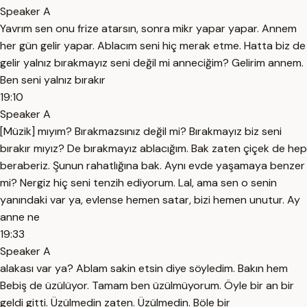
Speaker A
Yavrım sen onu frize atarsın, sonra mikr yapar yapar. Annem
her gün gelir yapar. Ablacım seni hiç merak etme. Hatta biz de
gelir yalnız bırakmayız seni değil mi anneciğim? Gelirim annem.
Ben seni yalnız bırakır
19:10
Speaker A
[Müzik] mıyım? Bırakmazsınız değil mi? Bırakmayız biz seni
bırakır mıyız? De bırakmayız ablacığım. Bak zaten çiçek de hep
beraberiz. Şunun rahatlığına bak. Aynı evde yaşamaya benzer
mi? Nergiz hiç seni tenzih ediyorum. Lal, ama sen o senin
yanındaki var ya, evlense hemen satar, bizi hemen unutur. Ay
anne ne
19:33
Speaker A
alakası var ya? Ablam sakin etsin diye söyledim. Bakın hem
Bebiş de üzülüyor. Tamam ben üzülmüyorum. Öyle bir an bir
geldi gitti. Üzülmedin zaten. Üzülmedin. Böle bir