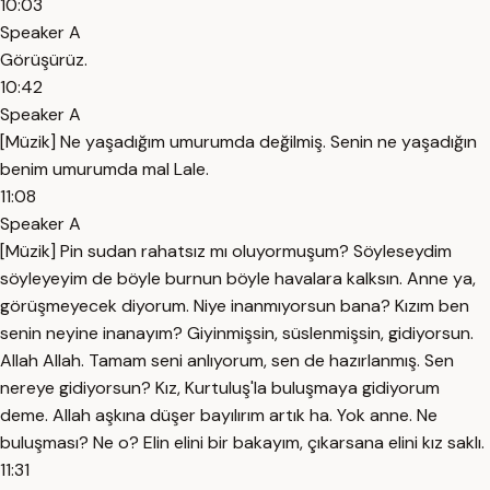
10:03
Speaker A
Görüşürüz.
10:42
Speaker A
[Müzik] Ne yaşadığım umurumda değilmiş. Senin ne yaşadığın
benim umurumda mal Lale.
11:08
Speaker A
[Müzik] Pin sudan rahatsız mı oluyormuşum? Söyleseydim
söyleyeyim de böyle burnun böyle havalara kalksın. Anne ya,
görüşmeyecek diyorum. Niye inanmıyorsun bana? Kızım ben
senin neyine inanayım? Giyinmişsin, süslenmişsin, gidiyorsun.
Allah Allah. Tamam seni anlıyorum, sen de hazırlanmış. Sen
nereye gidiyorsun? Kız, Kurtuluş'la buluşmaya gidiyorum
deme. Allah aşkına düşer bayılırım artık ha. Yok anne. Ne
buluşması? Ne o? Elin elini bir bakayım, çıkarsana elini kız saklı.
11:31