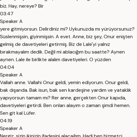
biz. Hay, nereye? Bir
03:47
Speaker A
yere gitmiyorsun. Delirdiniz mi? Uykunuzda mı yürüyorsunuz?
Süslenmişsin, giyinmişsin. A evet. Anne, biz şey, Onur enişten
gelmiş de davetiyeleri getirmiş. Biz de Lale'yi yalnız
bırakmayalım dedik. Değil mi ablacığım bu saatte? Aynen
aynen. Lale ile birlikte alalım davetiyeleri. O yüzden
04:04
Speaker A
Vallah anne. Vallahi Onur geldi, yemin ediyorum. Onur geldi,
bak dışarıda. Bak isun, bak sen kardeşine yardım ve yataklık
yapıyorsun tamam mı? Rer anne, gerçekten Onur kapıda,
davetiyeleri getirdi. Ben onları alayım o zaman şimdi hemen.
Sen git kal Lüfer.
04:19
Speaker A
Nergiz, sizin ikinizin ifadesini alacağım. Hadi ben hizmetçi