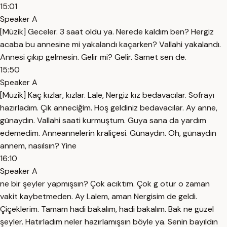
15:01
Speaker A
[Müzik] Geceler. 3 saat oldu ya. Nerede kaldım ben? Hergiz
acaba bu annesine mi yakalandı kaçarken? Vallahi yakalandı.
Annesi çıkıp gelmesin. Gelir mi? Gelir. Samet sen de.
15:50
Speaker A
[Müzik] Kaç kızlar, kızlar. Lale, Nergiz kız bedavacılar. Sofrayı
hazırladım. Çık anneciğim. Hoş geldiniz bedavacılar. Ay anne,
günaydın. Vallahi saati kurmuştum. Guya sana da yardım
edemedim. Anneannelerin kraliçesi. Günaydın. Oh, günaydın
annem, nasılsın? Yine
16:10
Speaker A
ne bir şeyler yapmışsın? Çok acıktım. Çok g otur o zaman
vakit kaybetmeden. Ay Lalem, aman Nergisim de geldi.
Çiçeklerim. Tamam hadi bakalım, hadi bakalım. Bak ne güzel
şeyler. Hatırladım neler hazırlamışsın böyle ya. Senin bayıldın