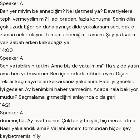
Speaker A
Ben yer miyim be anneciğim? Ne işletmesi ya? Davetiyelere
tepki vermeyelim mi? Hadi oradan, fazla konuşma. Senin dilin
çok uzadı. Eğer bir daha aynı şekilde yakalarsam seni, bak o
zaman neler oluyor. Tamam anneciğim, tamam. Şey yatsak mı
ya? Sabah erken kalkacağız ya.
14:00
Speaker A
Sen yatabilirsin tatlım. Anne biz de yatalım mı? Ha siz de yatın
ama ben yatmıyorum. Ben içeri odada nöbetteyim. Dışarı
tekrar kaçmaya falan kalkarsanız yakalarım. Hadi iyi geceler.
İyi geceler. Ay benimkini haber vermedim. Acaba hala bekliyor
mudur? Saçmalama, gitmediğini anlayınca o da geri
14:21
Speaker A
dönmüştür. Ay evet canım. Çoktan gitmiştir, hiç merak etme.
Nasıl yakalandık ama? Vallahi annem formundan hiçbir şey
kaybetmemiş. Y iyi.