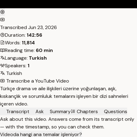
Transcribed
Jun 23, 2026
Duration:
142:56
Words:
11,814
Reading time:
60 min
Language:
Turkish
Speakers:
1
Turkish
Transcribe a YouTube Video
Türkçe drama ve aile ilişkileri üzerine yoğunlaşan, aşk,
kıskançlık ve sorumluluk temalarını işleyen bir dizi sahneleri
içeren video.
Transcript
Ask
Summary
Chapters
Questions
Ask about this video. Answers come from its transcript only
— with the timestamp, so you can check them.
Videoda hangi ana temalar işleniyor?