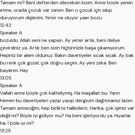
Tamam mı? Beni defterden sileceksin kızım. Anne böyle yemin
etme, orada çocuk var zaten. Ben o çocuk için sıkıp
duruyorum dişlerimi. Yeter ne oluyor yaer bozu
12:42
Speaker A
bozuldu. Allah seni ne yapsın. Ay yeter artık, beni deliye
çevirdiniz ya. Artık ben sizin hiçbirinizle başa çıkamıyorum.
Hepiniz bir alem oldunuz. Bakın davetiyeler sıcak sıcak. Ay bak
bu renk çok güzel, çok doğru seçim. Ay yeni zeka. Ben
bayılırım. Hay
13:05
Speaker A
Vallah anne böyle çok kaliteliymiş. Ha maşallah bu. Yarın
hemen bu davetiyeleri yazıp yazıp dergicim dağıtmamız lazım.
Tamam anneciğim, hep birlikte hallederiz. Harika, çok işimiz var
değil mi? Böyle iyi gidiyor mu? Ha beni işletiyordu ya. Hıyarlar
ha. İ böle iyi mi?
13:25