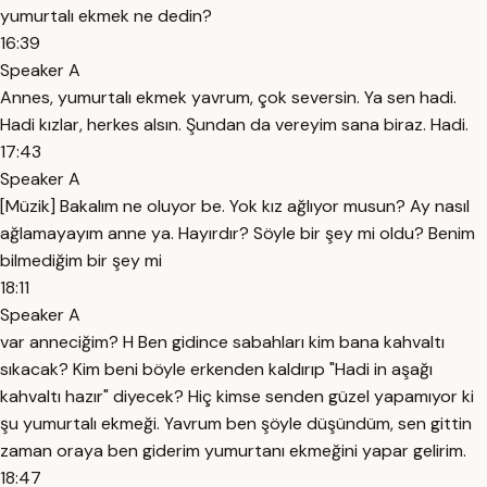
yumurtalı ekmek ne dedin?
16:39
Speaker A
Annes, yumurtalı ekmek yavrum, çok seversin. Ya sen hadi.
Hadi kızlar, herkes alsın. Şundan da vereyim sana biraz. Hadi.
17:43
Speaker A
[Müzik] Bakalım ne oluyor be. Yok kız ağlıyor musun? Ay nasıl
ağlamayayım anne ya. Hayırdır? Söyle bir şey mi oldu? Benim
bilmediğim bir şey mi
18:11
Speaker A
var anneciğim? H Ben gidince sabahları kim bana kahvaltı
sıkacak? Kim beni böyle erkenden kaldırıp "Hadi in aşağı
kahvaltı hazır" diyecek? Hiç kimse senden güzel yapamıyor ki
şu yumurtalı ekmeği. Yavrum ben şöyle düşündüm, sen gittin
zaman oraya ben giderim yumurtanı ekmeğini yapar gelirim.
18:47