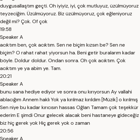
duygusallaştım geçti. Oh iyiyiz, iyi, çok mutluyuz, üzülmüyoruz
teyzeciğim. Üzülmüyoruz. Biz üzülmüyoruz, çok eğleniyoruz
değil mi? Çok. Of çok
19:58
Speaker A
acıktım ben, çok acıktım. Sen ne biçim kızsın be? Sen ne
biçim? O rahat rahat yiyorsun ha. Beni getir buralarım kadar
böyle. Doldur doldur. Ondan sonra. Oh çok acıktım. Çok
acıktım ye ya abim ye. Tam.
20:21
Speaker A
bunu sana hediye ediyor ve sonra onu kırıyorsun Ay vallahi
ablacığım Annem haklı Yok ya kırılmaz kırıldım [Müzik] o kırılmış
Sen niye bu kadar kırıcısın hassas Oğlan Tamam çok teşekkür
ederim E şimdi Onur gelecek alacak beni hastaneye gideceğiz
biz hiç gerek yok Hiç gerek yok o zaman
20:56
Speaker A