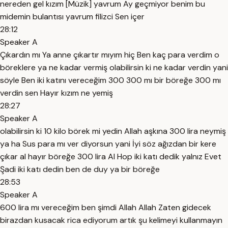
nereden gel kızım [Müzik] yavrum Ay geçmiyor benim bu
midemin bulantısı yavrum filizci Sen içer
28:12
Speaker A
Çıkardın mı Ya anne çıkartır mıyım hiç Ben kaç para verdim o
böreklere ya ne kadar vermiş olabilirsin ki ne kadar verdin yani
söyle Ben iki katını vereceğim 300 300 mı bir böreğe 300 mı
verdin sen Hayır kızım ne yemiş
28:27
Speaker A
olabilirsin ki 10 kilo börek mi yedin Allah aşkına 300 lira neymiş
ya ha Sus para mı ver diyorsun yani İyi söz ağızdan bir kere
çıkar al hayır böreğe 300 lira Al Hop iki katı dedik yalnız Evet
Şadi iki katı dedin ben de duy ya bir böreğe
28:53
Speaker A
600 lira mı vereceğim ben şimdi Allah Allah Zaten gidecek
birazdan kusacak rica ediyorum artık şu kelimeyi kullanmayın