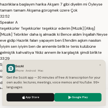
hazırlıklara başlayım harika Akşam 7 gibi diyelim mi Öyleyse
tamam tamam Akşama görüşmek üzere Çok
32:52
Speaker A
teşekkürler Teşekkürler teşekkür ederim [Müzik] [Alkış]
[Müzik] Tebrikler daha iş almadık ki Bence aldım İnşallah Neyse
eve gidip Hazırlık falan yapayım ben Efendim aşkım nasılsın
İyiyim sen iyiyim ben de annemle birlikte tenis kulübüne
gelmiştik kahvaltıya Yıldız annem ile karşılaştık şimdi birlikte
33:29
Speaker A
×
SozAI
oturuyoruz öyle mi Selam söyle Söylerim Onların da sana
iPhone · Android · Mac
selamı var E ben daha fazla lafı uzatmayayım E ben Bu proje
Get the SozAI app — 30 minutes of free AI transcription for your
dosyasını inceledim üzerinde bazı notlar da aldım seninle
own audio: lectures, meetings, voice memos and YouTube. 99+
languages.
konuşalım istiyorum ama nasıl yapalım bilemedim Vallah ben
şimdi holding'e geçiyorum toplantımız var
We use cookies to enhance your experience.
Privacy Policy
App Store
Google Play
33:48
Accept
Settings
Speaker A