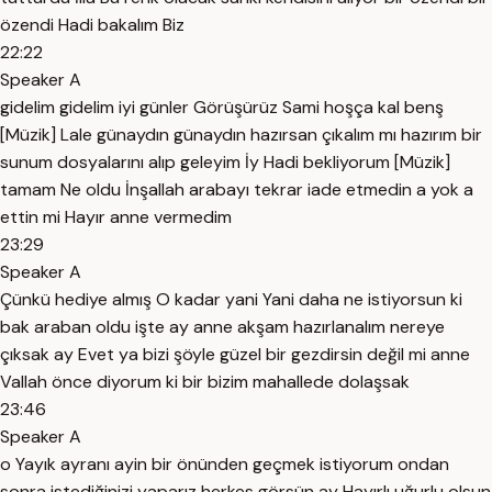
özendi Hadi bakalım Biz
22:22
Speaker A
gidelim gidelim iyi günler Görüşürüz Sami hoşça kal benş
[Müzik] Lale günaydın günaydın hazırsan çıkalım mı hazırım bir
sunum dosyalarını alıp geleyim İy Hadi bekliyorum [Müzik]
tamam Ne oldu İnşallah arabayı tekrar iade etmedin a yok a
ettin mi Hayır anne vermedim
23:29
Speaker A
Çünkü hediye almış O kadar yani Yani daha ne istiyorsun ki
bak araban oldu işte ay anne akşam hazırlanalım nereye
çıksak ay Evet ya bizi şöyle güzel bir gezdirsin değil mi anne
Vallah önce diyorum ki bir bizim mahallede dolaşsak
23:46
Speaker A
o Yayık ayranı ayin bir önünden geçmek istiyorum ondan
sonra istediğinizi yaparız herkes görsün ay Hayırlı uğurlu olsun