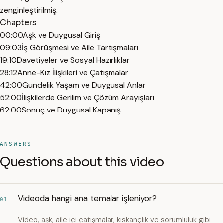
zenginleştirilmiş.
Chapters
00:00
Aşk ve Duygusal Giriş
09:03
İş Görüşmesi ve Aile Tartışmaları
19:10
Davetiyeler ve Sosyal Hazırlıklar
28:12
Anne-Kız İlişkileri ve Çatışmalar
42:00
Gündelik Yaşam ve Duygusal Anlar
52:00
İlişkilerde Gerilim ve Çözüm Arayışları
62:00
Sonuç ve Duygusal Kapanış
ANSWERS
Questions about this video
Videoda hangi ana temalar işleniyor?
01
Video, aşk, aile içi çatışmalar, kıskançlık ve sorumluluk gibi