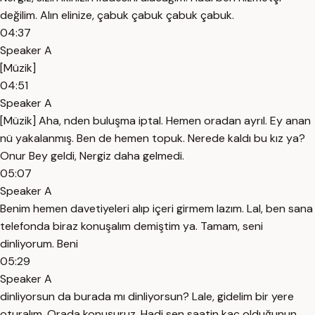
değilim. Alın elinize, çabuk çabuk çabuk çabuk.
04:37
Speaker A
[Müzik]
04:51
Speaker A
[Müzik] Aha, nden buluşma iptal. Hemen oradan ayrıl. Ey anan
nü yakalanmış. Ben de hemen topuk. Nerede kaldı bu kız ya?
Onur Bey geldi, Nergiz daha gelmedi.
05:07
Speaker A
Benim hemen davetiyeleri alıp içeri girmem lazım. Lal, ben sana
telefonda biraz konuşalım demiştim ya. Tamam, seni
dinliyorum. Beni
05:29
Speaker A
dinliyorsun da burada mı dinliyorsun? Lale, gidelim bir yere
oturalım. Orada konuşuruz. Hadi sen saatin kaç olduğunun