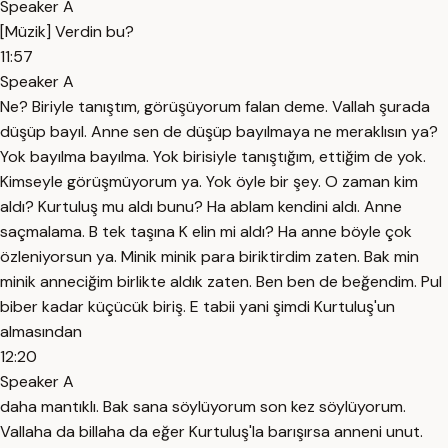
Speaker A
[Müzik] Verdin bu?
11:57
Speaker A
Ne? Biriyle tanıştım, görüşüyorum falan deme. Vallah şurada
düşüp bayıl. Anne sen de düşüp bayılmaya ne meraklısın ya?
Yok bayılma bayılma. Yok birisiyle tanıştığım, ettiğim de yok.
Kimseyle görüşmüyorum ya. Yok öyle bir şey. O zaman kim
aldı? Kurtuluş mu aldı bunu? Ha ablam kendini aldı. Anne
saçmalama. B tek taşına K elin mi aldı? Ha anne böyle çok
özleniyorsun ya. Minik minik para biriktirdim zaten. Bak min
minik anneciğim birlikte aldık zaten. Ben ben de beğendim. Pul
biber kadar küçücük biriş. E tabii yani şimdi Kurtuluş'un
almasından
12:20
Speaker A
daha mantıklı. Bak sana söylüyorum son kez söylüyorum.
Vallaha da billaha da eğer Kurtuluş'la barışırsa anneni unut.