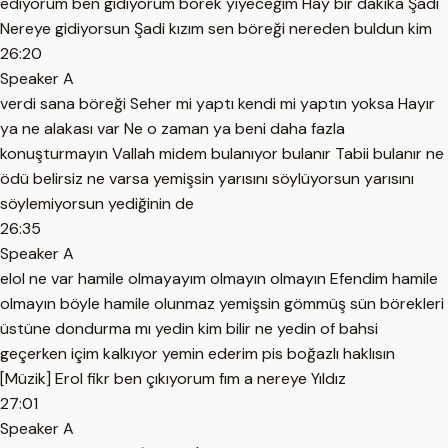
ediyorum ben gidiyorum börek yiyeceğim Hay bir dakika Şadi
Nereye gidiyorsun Şadi kızım sen böreği nereden buldun kim
26:20
Speaker A
verdi sana böreği Seher mi yaptı kendi mi yaptın yoksa Hayır
ya ne alakası var Ne o zaman ya beni daha fazla
konuşturmayın Vallah midem bulanıyor bulanır Tabii bulanır ne
ödü belirsiz ne varsa yemişsin yarısını söylüyorsun yarısını
söylemiyorsun yediğinin de
26:35
Speaker A
elol ne var hamile olmayayım olmayın olmayın Efendim hamile
olmayın böyle hamile olunmaz yemişsin gömmüş sün börekleri
üstüne dondurma mı yedin kim bilir ne yedin of bahsi
geçerken içim kalkıyor yemin ederim pis boğazlı haklısın
[Müzik] Erol fikr ben çıkıyorum fım a nereye Yıldız
27:01
Speaker A