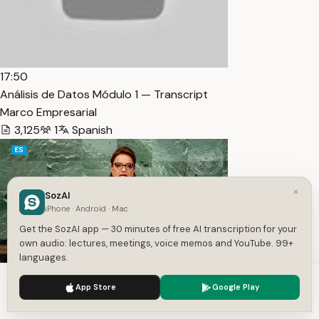
17:50
Análisis de Datos Módulo 1 — Transcript
Marco Empresarial
3,125
1
Spanish
×
SozAI
iPhone · Android · Mac
Get the SozAI app — 30 minutes of free AI transcription for your
own audio: lectures, meetings, voice memos and YouTube. 99+
languages.
19:35
We use cookies to enhance your experience.
Privacy Policy
App Store
Google Play
(Español) 🇭🇳 Honduras – President Addresses United Nati…
Accept
Settings
— Transcript