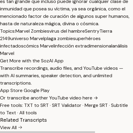
es tan grande que incluso puede ignorar cualquier clase de
inmunidad que posea su víctima, ya sea orgánica, como el
mencionado factor de curación de algunos super humanos,
hasta de naturaleza mágica, divina o cósmica.
Topics:
Marvel Zombies
virus del hambre
Sentry
Tierra
2149
universo Marvel
plaga zombie
superhéroes
infectados
cómics Marvel
infección extradimensional
análisis
Marvel
Get More with the SozAI App
Transcribe recordings, audio files, and YouTube videos —
with AI summaries, speaker detection, and unlimited
transcriptions.
App Store
Google Play
Or transcribe another YouTube video here →
Free tools:
TXT to SRT
·
SRT Validator
·
Merge SRT
·
Subtitle
to Text
·
All tools
Related Transcripts
View All