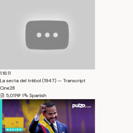
1:16:11
La secta del trébol (1947) — Transcript
Cine28
5,011
1
Spanish