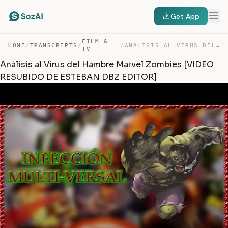
Get App
FILM &
HOME
/
TRANSCRIPTS
/
/
ANÁLISIS AL VIRUS DEL HAMBRE MARVEL ZOMBIES [VIDEO RESU… — TRANSCRIPT
TV
Análisis al Virus del Hambre Marvel Zombies [VIDEO
RESUBIDO DE ESTEBAN DBZ EDITOR]