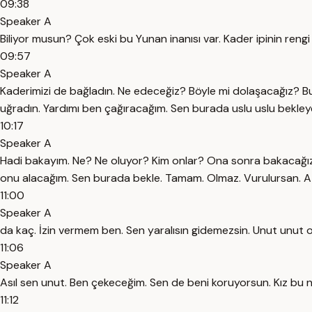
09:38
Speaker A
Biliyor musun? Çok eski bu Yunan inanısı var. Kader ipinin rengi
09:57
Speaker A
Kaderimizi de bağladın. Ne edeceğiz? Böyle mi dolaşacağız? 
uğradın. Yardımı ben çağıracağım. Sen burada uslu uslu bekleye
10:17
Speaker A
Hadi bakayım. Ne? Ne oluyor? Kim onlar? Ona sonra bakacağız. 
onu alacağım. Sen burada bekle. Tamam. Olmaz. Vurulursan. A
11:00
Speaker A
da kaç. İzin vermem ben. Sen yaralısın gidemezsin. Unut unut 
11:06
Speaker A
Asıl sen unut. Ben çekeceğim. Sen de beni koruyorsun. Kız bu 
11:12