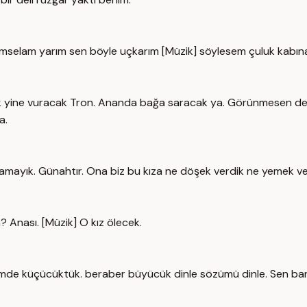
mselam yarım sen böyle uçkarım [Müzik] söylesem çuluk kabına
k yine vuracak Tron. Ananda bağa saracak ya. Görünmesen de 
a.
ıramayık. Günahtır. Ona biz bu kıza ne döşek verdik ne yemek v
 Anası. [Müzik] O kız ölecek.
mde küçücüktük. beraber büyücük dinle sözümü dinle. Sen ba