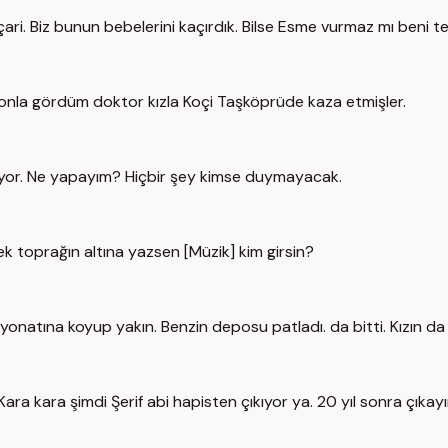
. Biz bunun bebelerini kaçırdık. Bilse Esme vurmaz mı beni tek
dronla gördüm doktor kızla Koçi Taşköprüde kaza etmişler.
riyor. Ne yapayım? Hiçbir şey kimse duymayacak.
k toprağın altına yazsen [Müzik] kim girsin?
onatına koyup yakın. Benzin deposu patladı. da bitti. Kızın da 
ara kara şimdi Şerif abi hapisten çıkıyor ya. 20 yıl sonra çık