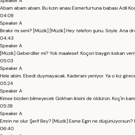
Speaker A
Abam abam abam. Bu kızın anası Esmerfurtuna babası Adil Koçari
04:08
Speaker A
Bırakır mı seni? [Müzik] [Müzik] Hey telefon şunu. Söyle. Ana 
04:43
Speaker A
[Müzik] Geberdiler mi? Yok maalesef. Koçori baygın kıskan ve
05:03
Speaker A
Hele abim. Ebedi duymayacak. Kaderanı yeniyor. Ya o kız girece
05:24
Speaker A
Kimse bizden bilmeyecek Gökhan ikisini de öldürün. Koç'in kamy
05:38
Speaker A
Emrin ne olur Şerif Bey? [Müzik] Esme Egın ne düşünüyorsun? K
06:40