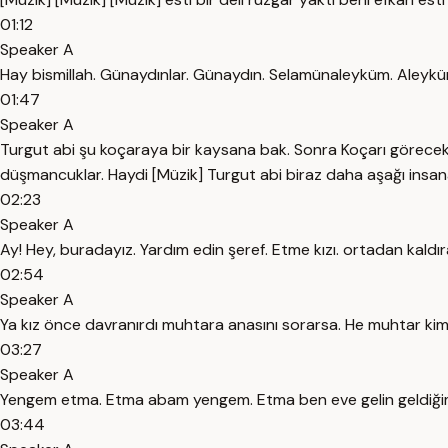
01:12
Speaker A
Hay bismillah. Günaydınlar. Günaydın. Selamünaleyküm. Aleykü
01:47
Speaker A
Turgut abi şu koçaraya bir kaysana bak. Sonra Koçarı görece
düşmancuklar. Haydi [Müzik] Turgut abi biraz daha aşağı insan
02:23
Speaker A
Ay! Hey, buradayız. Yardım edin şeref. Etme kızı. ortadan kald
02:54
Speaker A
Ya kız önce davranırdı muhtara anasını sorarsa. He muhtar kim?
03:27
Speaker A
Yengem etma. Etma abam yengem. Etma ben eve gelin geldiği
03:44