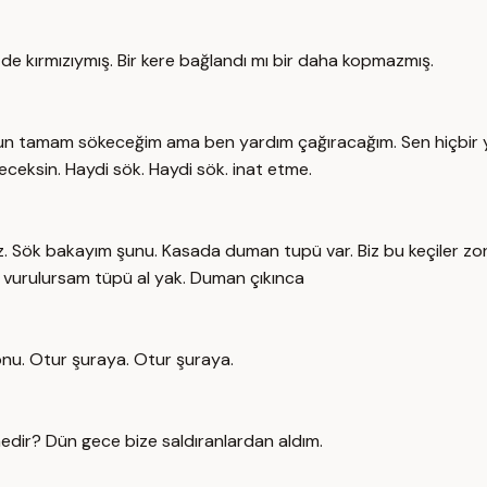
 de kırmızıymış. Bir kere bağlandı mı bir daha kopmazmış.
Bun tamam sökeceğim ama ben yardım çağıracağım. Sen hiçbir 
ceksin. Haydi sök. Haydi sök. inat etme.
Sök bakayım şunu. Kasada duman tupü var. Biz bu keçiler zorurk
 vurulursam tüpü al yak. Duman çıkınca
onu. Otur şuraya. Otur şuraya.
nedir? Dün gece bize saldıranlardan aldım.