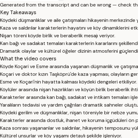
Generated from the transcript and can be wrong — check th
Key Takeaways
Köydeki düşmanlıklar ve aile çatışmaları hikayenin merkezinde ye
Kaza ve saldırılar karakterlerin hayatını ve köy dinamiklerini etki
Nişan töreni köyde birlik ve beraberlik mesajı veriyor.
Kan bağı ve sadakat temaları karakterlerin kararlarını şekillendi
Dramatik olaylar ve kültürel öğeler dizinin atmosferini güçlendi
What the video covers
Köyde Koçari ve Esme arasında yaşanan düşmanlık ve çatışmal
Koçari ve doktor kızın Taşköprü'de kaza yapması, olayların gergin
Esme ve Koçari'nin hayatta kalması köydeki dengeleri etkiliyor.
Köylüler arasında nişan hazırlıkları ve köyün birlik beraberlik iht
Karakterler arasında kan bağı, sadakat ve intikam temaları işle
Yaralıların tedavisi ve yardım çağrıları dramatik sahneler oluşt
Köydeki gerilim ve düşmanlıklar, nişan töreniyle bir nebze yumuş
Karakterler arasında dostluk, ihanet ve koruma içgüdüleri ön 
Kaza sonrası yaşananlar ve saldırılar, hikayenin temposunu yük
Kültürel unsurlar ve köy yaşamı detaylı şekilde işleniyor.