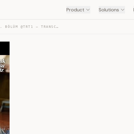
Product
Solutions
TAŞACAK BU DENIZ 2. BÖLÜM @TRT1 — TRANSCRIPT