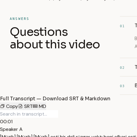
ANSWERS
01
Questions
B
about this video
A
T
02
03
Full Transcript — Download SRT & Markdown
Copy
SRT
MD
00:01
Speaker A
[Müzik] [Müzik] [Müzik] esti bir deli rüzgar yaktı beni efkari esti