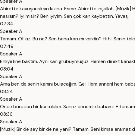
Speaker A
Ahirette kavuşacaksın kızına. Esme. Ahirette inşallah. [Müzik]
nasılsın? İyi misin? Ben iyiyim. Sen çok kan kaybettin. Yavaş.
07:34
Speaker A
Tamam. Of kız. Bu ne? Sen bana kan mı verdin? Hı hı. Senin tele
07:49
Speaker A
Ehliyetine baktım. Aynı kan grubuymuşuz. Hemen direkt kanakl
08:04
Speaker A
Ama ben de senin kanını bulacağım. Gel. Hem anneni hem baban
08:24
Speaker A
Önce buradan bir kurtulalım. Sarırız annemle babamı. E tama
08:36
Speaker A
[Müzik] Bir de şey bir de ne yani? Tamam. Beni kimse aramaz da 