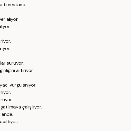
e timestamp.
r alıyor.
liyor.
riyor.
riyor.
ar sürüyor.
liğini artırıyor.
iyacı vurgulanıyor.
niyor.
uruyor.
atılmaya çalışılıyor.
planda.
seltiyor.