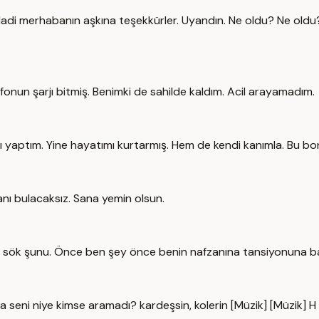
 Hadi merhabanın aşkına teşekkürler. Uyandın. Ne oldu? Ne oldu
fonun şarjı bitmiş. Benimki de sahilde kaldım. Acil arayamadım.
ı yaptım. Yine hayatımı kurtarmış. Hem de kendi kanımla. Bu b
ı bulacaksız. Sana yemin olsun.
m sök şunu. Önce ben şey önce benin nafzanına tansiyonuna b
seni niye kimse aramadı? kardeşsin, kolerin [Müzik] [Müzik] H [M