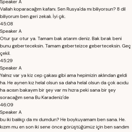
Speaker A
Vallah koparacağım kafanı. Sen Rusya'da mı biliyorsun? 8 dil
biliyorum ben geri zekalı. İyi çık.
45:08
Speaker A
Otur şur otur ya. Tamam bak atarım deniz. Bak bırak beni
bunu geberteceksin. Tamam geberteizce geberteceksin. Geç
çekil.
45:29
Speaker A
Yalnız var ya kiz cep çakası gibi ama hepimizin aklından geldi
ha. He aynen kız helal olsun sa daha helal olsun da çok acıdu
ha acısın bakayım bir şey var mı hızra peki sana bir şey
soracağım sena Bu Karadeniz'de
46:09
Speaker A
bu iki balıkçı da mı dumdun? He boykuyamam ben sana. He.
kızım mu en son iki sene önce görüştüğümüz için ben sandım