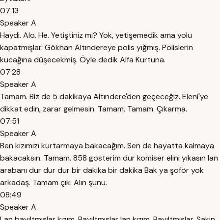
07:13
Speaker A
Haydi. Alo. He. Yetiştiniz mi? Yok, yetişemedik ama yolu
kapatmışlar. Gökhan Altındereye polis yığmış. Polislerin
kucağına düşecekmiş. Öyle dedik Alfa Kurtuna.
07:28
Speaker A
Tamam. Biz de 5 dakikaya Altındere'den geçeceğiz. Eleni'ye
dikkat edin, zarar gelmesin. Tamam. Tamam. Çıkarma.
07:51
Speaker A
Ben kızımızı kurtarmaya bakacağım. Sen de hayatta kalmaya
bakacaksın. Tamam. 858 gösterim dur komiser elini yıkasın lan
arabanı dur dur dur bir dakika bir dakika Bak ya şoför yok
arkadaş. Tamam çık. Alın şunu.
08:49
Speaker A
Lan bayıltmışlar kızım. Bayıltmışlar lan kızım. Bayıltmışlar. Sakin