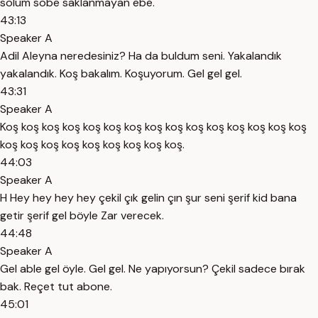
solum sobe saklanmayan ebe.
43:13
Speaker A
Adil Aleyna neredesiniz? Ha da buldum seni. Yakalandık
yakalandık. Koş bakalım. Koşuyorum. Gel gel gel.
43:31
Speaker A
Koş koş koş koş koş koş koş koş koş koş koş koş koş koş koş
koş koş koş koş koş koş koş koş koş.
44:03
Speaker A
H Hey hey hey hey çekil çık gelin çın şur seni şerif kid bana
getir şerif gel böyle Zar verecek.
44:48
Speaker A
Gel able gel öyle. Gel gel. Ne yapıyorsun? Çekil sadece bırak
bak. Reçet tut abone.
45:01