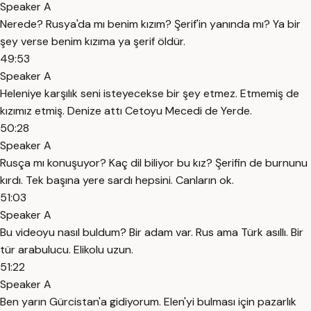
Speaker A
Nerede? Rusya'da mı benim kızım? Şerif'in yanında mı? Ya bir
şey verse benim kızıma ya şerif öldür.
49:53
Speaker A
Heleniye karşılık seni isteyecekse bir şey etmez. Etmemiş de
kızımız etmiş. Denize attı Cetoyu Mecedi de Yerde.
50:28
Speaker A
Rusça mı konuşuyor? Kaç dil biliyor bu kız? Şerifin de burnunu
kırdı. Tek başına yere sardı hepsini. Canların ok.
51:03
Speaker A
Bu videoyu nasıl buldum? Bir adam var. Rus ama Türk asıllı. Bir
tür arabulucu. Elikolu uzun.
51:22
Speaker A
Ben yarın Gürcistan'a gidiyorum. Elen'yi bulması için pazarlık