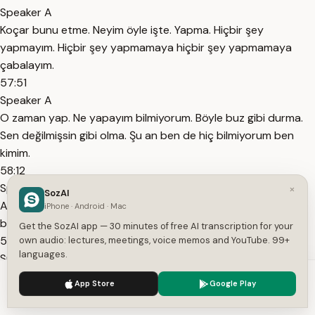
Speaker A
Koçar bunu etme. Neyim öyle işte. Yapma. Hiçbir şey
yapmayım. Hiçbir şey yapmamaya hiçbir şey yapmamaya
çabalayım.
57:51
Speaker A
O zaman yap. Ne yapayım bilmiyorum. Böyle buz gibi durma.
Sen değilmişsin gibi olma. Şu an ben de hiç bilmiyorum ben
kimim.
58:12
Speaker A
×
SozAI
Anlamaya çalış. Anlatmaya çalış. Anlamaya çalışalım. Yeter ki
iPhone · Android · Mac
böyle soğuk durma. Uzak durma. Konuş. Öfkelma.
Get the SozAI app — 30 minutes of free AI transcription for your
58:30
own audio: lectures, meetings, voice memos and YouTube. 99+
languages.
Speaker A
Canımı oku. Bağır çağır. Kır dök her yere. Yak dünyayı. Ama
We use cookies to enhance your experience.
Privacy Policy
App Store
Google Play
böyle hayatın orta yerinden kırılmamış gibi olma.
Accept
Settings
59:11