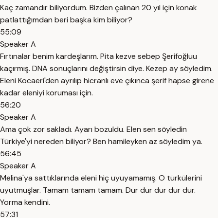
Kaç zamandır biliyordum. Bizden çalınan 20 yıl için konak
patlattığımdan beri başka kim biliyor?
55:09
Speaker A
Fırtınalar benim kardeşlarım. Pita kezve sebep Şerifoğluu
kaçırmış. DNA sonuçlarını değiştirsin diye. Kezep ay söyledim.
Eleni Kocaeri'den ayrılıp hicranlı eve çıkınca şerif hapse girene
kadar eleniyi koruması için.
56:20
Speaker A
Ama çok zor sakladı. Ayarı bozuldu. Elen sen söyledin
Türkiye'yi nereden biliyor? Ben hamileyken az söyledim ya.
56:45
Speaker A
Melina'ya sattıklarında eleni hiç uyuyamamış. O türkülerini
uyutmuşlar. Tamam tamam tamam. Dur dur dur dur dur.
Yorma kendini.
57:31