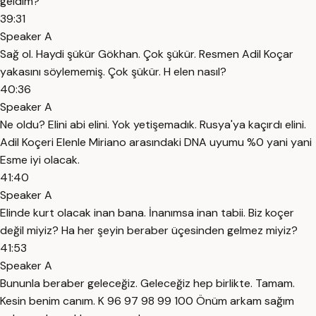
geldim?
39:31
Speaker A
Sağ ol. Haydi şükür Gökhan. Çok şükür. Resmen Adil Koçar
yakasını söylememiş. Çok şükür. H elen nasıl?
40:36
Speaker A
Ne oldu? Elini abi elini. Yok yetişemadık. Rusya'ya kaçırdı elini.
Adil Koçeri Elenle Miriano arasındaki DNA uyumu %0 yani yani
Esme iyi olacak.
41:40
Speaker A
Elinde kurt olacak inan bana. İnanımsa inan tabii. Biz koçer
değil miyiz? Ha her şeyin beraber üçesinden gelmez miyiz?
41:53
Speaker A
Bununla beraber geleceğiz. Geleceğiz hep birlikte. Tamam.
Kesin benim canım. K 96 97 98 99 100 Önüm arkam sağım