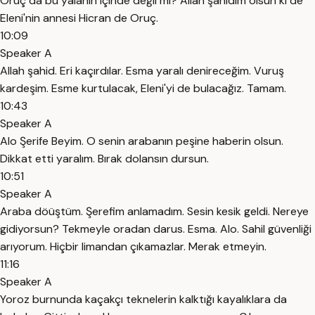
Oruç da bu yalanın içinde değil mi? Allah şahidim olsun ki de
Eleni'nin annesi Hicran de Oruç.
10:09
Speaker A
Allah şahid. Eri kaçırdılar. Esma yaralı denireceğim. Vuruş
kardeşim. Esme kurtulacak, Eleni'yi de bulacağız. Tamam.
10:43
Speaker A
Alo Şerife Beyim. O senin arabanın peşine haberin olsun.
Dikkat etti yaralım. Bırak dolansın dursun.
10:51
Speaker A
Araba döüştüm. Şerefim anlamadım. Sesin kesik geldi. Nereye
gidiyorsun? Tekmeyle oradan darus. Esma. Alo. Sahil güvenliği
arıyorum. Hiçbir limandan çıkamazlar. Merak etmeyin.
11:16
Speaker A
Yoroz burnunda kaçakçı teknelerin kalktığı kayalıklara da