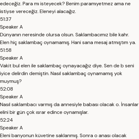
edeceğiz. Para mı isteyecek? Benim paramıyetmez ama ne
istiyse vereceğiz. Eleneyi alacağız.
51:37
Speaker A
Dünyanın neresinde olursa olsun. Saklambacımız bile kahr.
Elen hiç saklambaç oynamamış. Hani sana mesaj atmıştım ya.
51:58
Speaker A
Vakit bul elen ile saklambaç oynayacağız diye. Sen de b seni
iyice delirdin demiştin. Nasıl saklambaç oynamamış yok
muymuş?
52:08
Speaker A
Nasıl saklambacı varmış da annesiyle babası olacak o. İnsanlar
elini bir gün çok ısrar edince oynamışlar.
52:24
Speaker A
Eleni banyonun küvetine saklanmış. Sonra o anası olacak