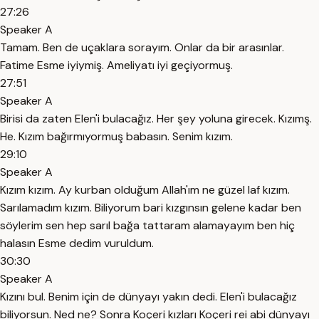
27:26
Speaker A
Tamam. Ben de uçaklara sorayım. Onlar da bir arasınlar.
Fatime Esme iyiymiş. Ameliyatı iyi geçiyormuş.
27:51
Speaker A
Birisi da zaten Elen'i bulacağız. Her şey yoluna girecek. Kızımş.
He. Kızım bağırmıyormuş babasın. Senim kızım.
29:10
Speaker A
Kızım kızım. Ay kurban olduğum Allah'ım ne güzel laf kızım.
Sarılamadım kızım. Biliyorum bari kızgınsın gelene kadar ben
söylerim sen hep sarıl bağa tattaram alamayayım ben hiç
halasın Esme dedim vuruldum.
30:30
Speaker A
Kızını bul. Benim için de dünyayı yakın dedi. Elen'i bulacağız
biliyorsun. Ned ne? Sonra Koçeri kızları Koçeri rei abi dünyayı