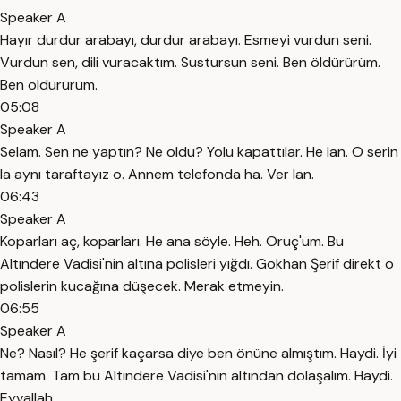
Speaker A
Hayır durdur arabayı, durdur arabayı. Esmeyi vurdun seni.
Vurdun sen, dili vuracaktım. Sustursun seni. Ben öldürürüm.
Ben öldürürüm.
05:08
Speaker A
Selam. Sen ne yaptın? Ne oldu? Yolu kapattılar. He lan. O serin
la aynı taraftayız o. Annem telefonda ha. Ver lan.
06:43
Speaker A
Koparları aç, koparları. He ana söyle. Heh. Oruç'um. Bu
Altındere Vadisi'nin altına polisleri yığdı. Gökhan Şerif direkt o
polislerin kucağına düşecek. Merak etmeyin.
06:55
Speaker A
Ne? Nasıl? He şerif kaçarsa diye ben önüne almıştım. Haydi. İyi
tamam. Tam bu Altındere Vadisi'nin altından dolaşalım. Haydi.
Eyvallah.