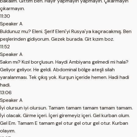
bakalım. Gittim ben. Hayır yapmayın yapmayın. Çıkarmayın
çıkarmayın.
11:30
Speaker A
Buldunuz mu? Eleni. Şerif Eleni'yi Rusya'ya kaçıracakmış. Ben
peşlerinden gidiyorum. Gezek burada. Git kızım boz.
11:52
Speaker A
Sakın mı? Kızıl borçlusun. Haydi Ambiyans gelmedi mi hala?
Geliyor geliyor. He geldi. Abdominal bölge ateşli silah
yaralanması. Tek çıkış yok. Kurşun içeride hemen. Hadi hadi
hadi.
13:06
Speaker A
İyi olursun iyi olursun. Tamam tamam tamam tamam tamam.
İyi olacak. Girme içeri. İçeri giremeyiz içeri. Gel kurban olum.
Gel Em. Tamam E tamam gel otur gel otur gel otur. Kurban
olayım.