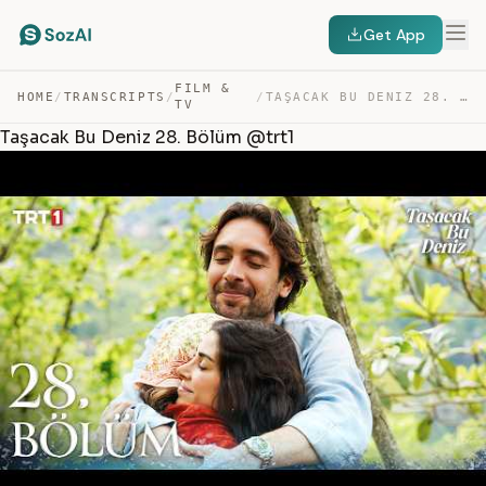
Get App
FILM &
HOME
/
TRANSCRIPTS
/
/
TAŞACAK BU DENIZ 28. BÖLÜM @TRT1 — TRANSCRIPT
TV
Taşacak Bu Deniz 28. Bölüm @trt1