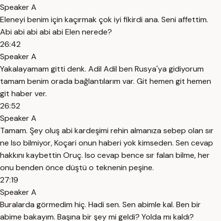
Speaker A
Eleneyi benim için kaçırmak çok iyi fikirdi ana. Seni affettim.
Abi abi abi abi abi Elen nerede?
26:42
Speaker A
Yakalayamam gitti denk. Adil Adil ben Rusya'ya gidiyorum
tamam benim orada bağlantılarım var. Git hemen git hemen
git haber ver.
26:52
Speaker A
Tamam. Şey oluş abi kardeşimi rehin almanıza sebep olan sır
ne Iso bilmiyor, Koçari onun haberi yok kimseden. Sen cevap
hakkını kaybettin Oruç. Iso cevap bence sır falan bilme, her
onu benden önce düştü o teknenin peşine.
27:19
Speaker A
Buralarda görmedim hiç. Hadi sen. Sen abimle kal. Ben bir
abime bakayım. Başına bir şey mi geldi? Yolda mı kaldı?