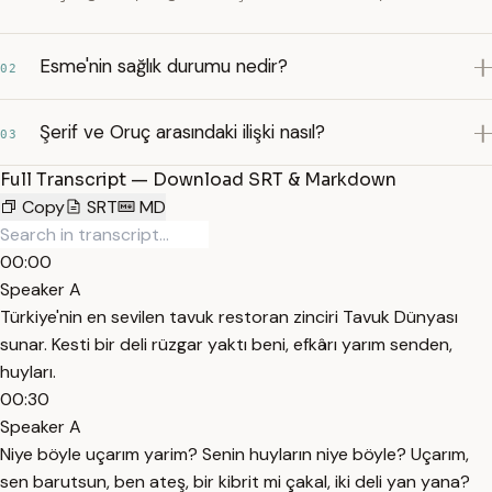
Esme'nin sağlık durumu nedir?
02
Şerif ve Oruç arasındaki ilişki nasıl?
03
Full Transcript — Download SRT & Markdown
Copy
SRT
MD
00:00
Speaker A
Türkiye'nin en sevilen tavuk restoran zinciri Tavuk Dünyası
sunar. Kesti bir deli rüzgar yaktı beni, efkârı yarım senden,
huyları.
00:30
Speaker A
Niye böyle uçarım yarim? Senin huyların niye böyle? Uçarım,
sen barutsun, ben ateş, bir kibrit mi çakal, iki deli yan yana?