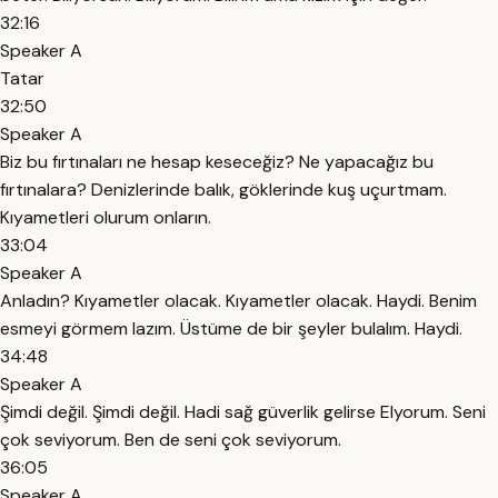
32:16
Speaker A
Tatar
32:50
Speaker A
Biz bu fırtınaları ne hesap keseceğiz? Ne yapacağız bu
fırtınalara? Denizlerinde balık, göklerinde kuş uçurtmam.
Kıyametleri olurum onların.
33:04
Speaker A
Anladın? Kıyametler olacak. Kıyametler olacak. Haydi. Benim
esmeyi görmem lazım. Üstüme de bir şeyler bulalım. Haydi.
34:48
Speaker A
Şimdi değil. Şimdi değil. Hadi sağ güverlik gelirse Elyorum. Seni
çok seviyorum. Ben de seni çok seviyorum.
36:05
Speaker A