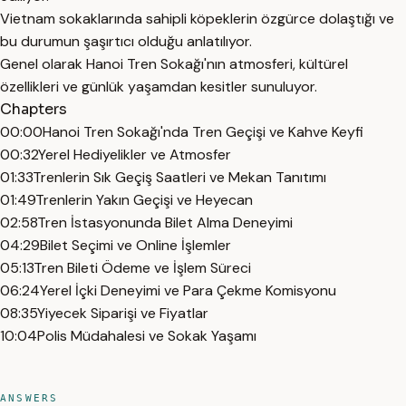
Vietnam sokaklarında sahipli köpeklerin özgürce dolaştığı ve
bu durumun şaşırtıcı olduğu anlatılıyor.
Genel olarak Hanoi Tren Sokağı'nın atmosferi, kültürel
özellikleri ve günlük yaşamdan kesitler sunuluyor.
Chapters
00:00
Hanoi Tren Sokağı'nda Tren Geçişi ve Kahve Keyfi
00:32
Yerel Hediyelikler ve Atmosfer
01:33
Trenlerin Sık Geçiş Saatleri ve Mekan Tanıtımı
01:49
Trenlerin Yakın Geçişi ve Heyecan
02:58
Tren İstasyonunda Bilet Alma Deneyimi
04:29
Bilet Seçimi ve Online İşlemler
05:13
Tren Bileti Ödeme ve İşlem Süreci
06:24
Yerel İçki Deneyimi ve Para Çekme Komisyonu
08:35
Yiyecek Siparişi ve Fiyatlar
10:04
Polis Müdahalesi ve Sokak Yaşamı
ANSWERS