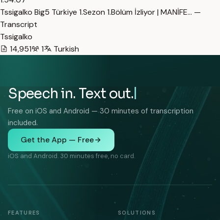
Tssigalko Big5 Türkiye 1.Sezon 1.Bölüm İzliyor | MANİFE… —
Transcript
Tssigalko
14,951
1
Turkish
Speech in. Text out.
Free on iOS and Android — 30 minutes of transcription
included.
Get the App — Free
iOS and Android. 30 minutes free, no card.
FEATURES
SOLUTIONS