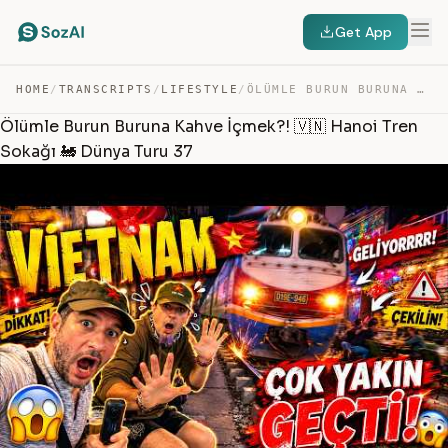
Get App
HOME
/
TRANSCRIPTS
/
LIFESTYLE
/
ÖLÜMLE BURUN BURUNA KAHVE İÇMEK?! 🇻🇳 HANOI TREN SOKAĞI … — TRANSCRIPT
Ölümle Burun Buruna Kahve İçmek?! 🇻🇳 Hanoi Tren
Sokağı 🚂 Dünya Turu 37