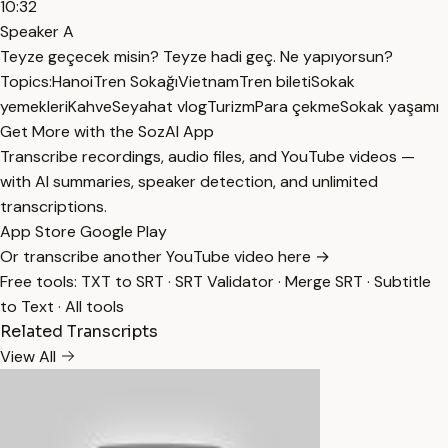
10:32
Speaker A
Teyze geçecek misin? Teyze hadi geç. Ne yapıyorsun?
Topics:
Hanoi
Tren Sokağı
Vietnam
Tren bileti
Sokak
yemekleri
Kahve
Seyahat vlog
Turizm
Para çekme
Sokak yaşamı
Get More with the SozAI App
Transcribe recordings, audio files, and YouTube videos —
with AI summaries, speaker detection, and unlimited
transcriptions.
App Store
Google Play
Or transcribe another YouTube video here →
Free tools:
TXT to SRT
·
SRT Validator
·
Merge SRT
·
Subtitle
to Text
·
All tools
Related Transcripts
View All