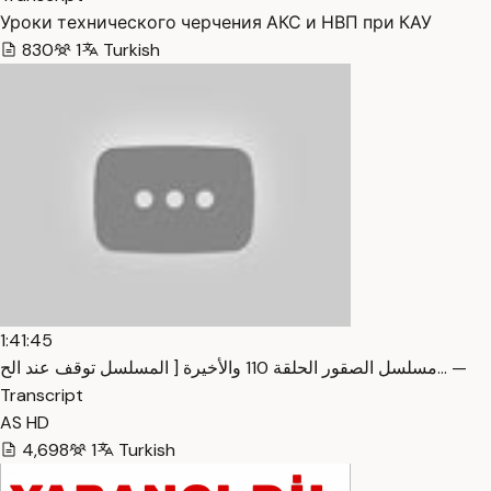
Уроки технического черчения АКС и НВП при КАУ
830
1
Turkish
1:41:45
مسلسل الصقور الحلقة 110 والأخيرة [ المسلسل توقف عند الح… —
Transcript
AS HD
4,698
1
Turkish