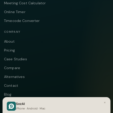
Meeting Cost Calculator
Online Timer
Timecode Converter
COMPANY
About
Pricing
Case Studies
Compare
Alternatives
Contact
Blog
×
Privacy
SozAI
iPhone · Android · Mac
Terms