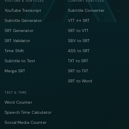
YOUTUBE & SUBTITLES
CONVERT SUBTITLES
YouTube Transcript
Subtitle Converter
Subtitle Generator
VTT ↔ SRT
SRT Generator
SRT to VTT
SRT Validator
SBV to SRT
Time Shift
ASS to SRT
Subtitle to Text
TXT to SRT
Merge SRT
SRT to TXT
SRT to Word
TEXT & TIME
Word Counter
Speech Time Calculator
Social Media Counter