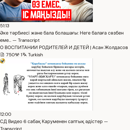
51:13
Әке тәрбиесі және бала болашағы: Неге балаға сөзбен
еме… — Transcript
О ВОСПИТАНИИ РОДИТЕЛЕЙ И ДЕТЕЙ | Асан Жолдасов
750
1
Turkish
12:00
СД Видео 6 сабақ Каруменен саптық әдістер —
Transcript