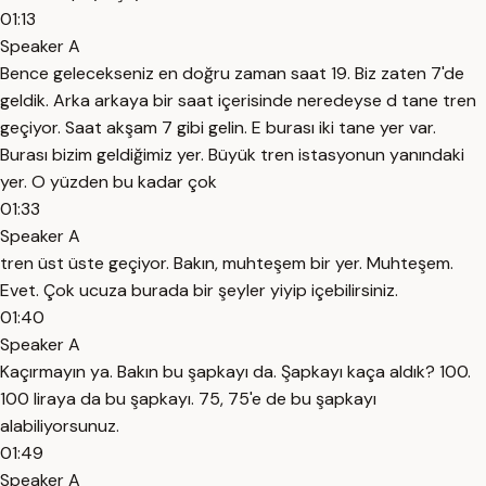
01:13
Speaker A
Bence gelecekseniz en doğru zaman saat 19. Biz zaten 7'de
geldik. Arka arkaya bir saat içerisinde neredeyse d tane tren
geçiyor. Saat akşam 7 gibi gelin. E burası iki tane yer var.
Burası bizim geldiğimiz yer. Büyük tren istasyonun yanındaki
yer. O yüzden bu kadar çok
01:33
Speaker A
tren üst üste geçiyor. Bakın, muhteşem bir yer. Muhteşem.
Evet. Çok ucuza burada bir şeyler yiyip içebilirsiniz.
01:40
Speaker A
Kaçırmayın ya. Bakın bu şapkayı da. Şapkayı kaça aldık? 100.
100 liraya da bu şapkayı. 75, 75'e de bu şapkayı
alabiliyorsunuz.
01:49
Speaker A