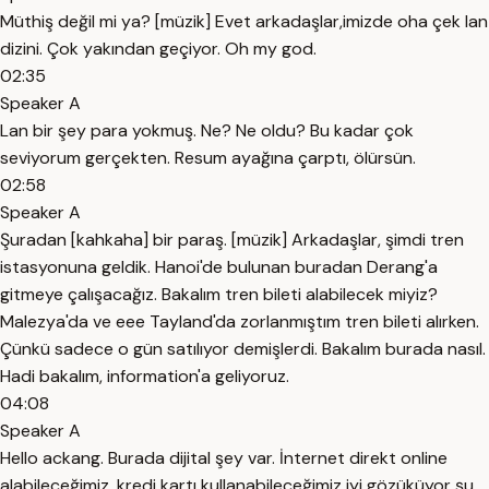
Müthiş değil mi ya? [müzik] Evet arkadaşlar,imizde oha çek lan
dizini. Çok yakından geçiyor. Oh my god.
02:35
Speaker A
Lan bir şey para yokmuş. Ne? Ne oldu? Bu kadar çok
seviyorum gerçekten. Resum ayağına çarptı, ölürsün.
02:58
Speaker A
Şuradan [kahkaha] bir paraş. [müzik] Arkadaşlar, şimdi tren
istasyonuna geldik. Hanoi'de bulunan buradan Derang'a
gitmeye çalışacağız. Bakalım tren bileti alabilecek miyiz?
Malezya'da ve eee Tayland'da zorlanmıştım tren bileti alırken.
Çünkü sadece o gün satılıyor demişlerdi. Bakalım burada nasıl.
Hadi bakalım, information'a geliyoruz.
04:08
Speaker A
Hello ackang. Burada dijital şey var. İnternet direkt online
alabileceğimiz, kredi kartı kullanabileceğimiz iyi gözüküyor şu