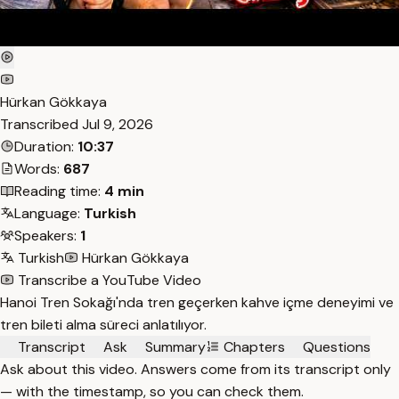
Hürkan Gökkaya
Transcribed
Jul 9, 2026
Duration:
10:37
Words:
687
Reading time:
4 min
Language:
Turkish
Speakers:
1
Turkish
Hürkan Gökkaya
Transcribe a YouTube Video
Hanoi Tren Sokağı'nda tren geçerken kahve içme deneyimi ve
tren bileti alma süreci anlatılıyor.
Transcript
Ask
Summary
Chapters
Questions
Ask about this video. Answers come from its transcript only
— with the timestamp, so you can check them.