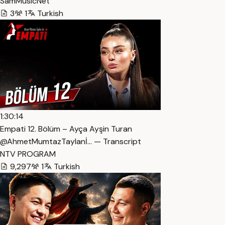
SamMusicNet
3
1
Turkish
1:30:14
Empati 12. Bölüm – Ayça Ayşin Turan
@AhmetMumtazTaylanİ… — Transcript
NTV PROGRAM
9,297
1
Turkish