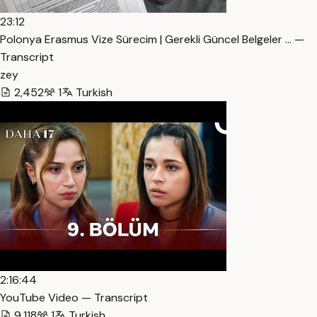
23:12
Polonya Erasmus Vize Sürecim | Gerekli Güncel Belgeler … —
Transcript
zey
2,452
1
Turkish
2:16:44
YouTube Video — Transcript
9,118
1
Turkish