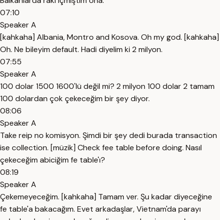
Balkanlarda rakı içmiştim ona.
07:10
Speaker A
[kahkaha] Albania, Montro and Kosova. Oh my god. [kahkaha]
Oh. Ne bileyim default. Hadi diyelim ki 2 milyon.
07:55
Speaker A
100 dolar 1500 1600'lü değil mi? 2 milyon 100 dolar 2 tamam
100 dolardan çok çekeceğim bir şey diyor.
08:06
Speaker A
Take reip no komisyon. Şimdi bir şey dedi burada transaction
ise collection. [müzik] Check fee table before doing. Nasıl
çekeceğim abiciğim fe table'ı?
08:19
Speaker A
Çekemeyeceğim. [kahkaha] Tamam ver. Şu kadar diyeceğine
fe table'a bakacağım. Evet arkadaşlar, Vietnam'da parayı