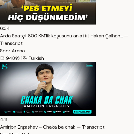
6:34
Arda Saatçi, 600 KM’lik koşusunu anlattı | Hakan Çalhan… —
Transcript
Spor Arena
948
1
Turkish
4:11
Amirjon Ergashev – Chaka ba chak — Transcript