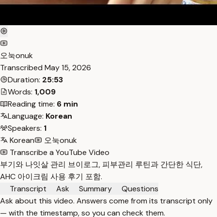
오눅onuk
Transcribed
May 15, 2026
Duration:
25:53
Words:
1,009
Reading time:
6 min
Language:
Korean
Speakers:
1
Korean
오눅onuk
Transcribe a YouTube Video
부기와 나잇살 관리 브이로그, 피부관리 루틴과 간단한 식단,
AHC 아이크림 사용 후기 포함.
Transcript
Ask
Summary
Questions
Ask about this video. Answers come from its transcript only
— with the timestamp, so you can check them.