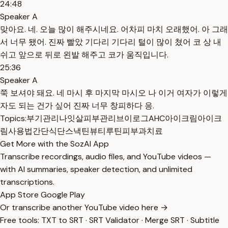
24:48
Speaker A
맞아요. 네. 오늘 많이 해주시네요. 어차피 마치 오래했어. 아 그래
서 너무 됐어. 진짜 빨았 기다리 기다리 털이 많이 쳤어 코 상 내
쉬고 앞으로 뒤로 왼발 해주고 코가 움직입니다.
25:36
Speaker A
쭉 보셔야 돼요. 네 마시 후 마지막 마시오 나 이거 여자가 이렇게
자도 되는 건가 싶어 진짜 너무 창피하다 응.
Topics:
부기관리
나잇살
피부관리
브이로그
AHC아이크림
아이크
림사용법
간단식단
스낵틴
뷰티루틴
피부과치료
Get More with the SozAI App
Transcribe recordings, audio files, and YouTube videos —
with AI summaries, speaker detection, and unlimited
transcriptions.
App Store
Google Play
Or transcribe another YouTube video here →
Free tools:
TXT to SRT
·
SRT Validator
·
Merge SRT
·
Subtitle