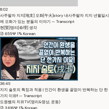
8:02
사주팔자 지지[地支] 오화[午火]story 내사주팔자 지지 년월일시
에 오화가 있는 분들의 이야기 — Transcript
현[賢]명리[命理] 생각
655
1
Korean
36:45
지지 술토의 특징과 적용 | 인간이 환생을 끝없이 반복하는 단 한
가지 이유!! — Transcript
도원쌤의 치유TV(명리&명상, 운동)
3,616
1
Korean