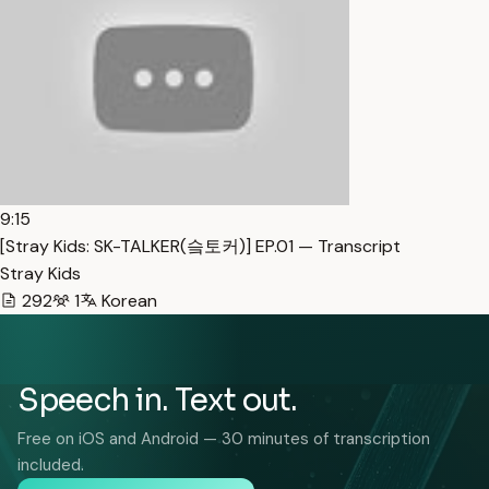
9:15
[Stray Kids: SK-TALKER(슼토커)] EP.01 — Transcript
Stray Kids
292
1
Korean
Speech in. Text out.
Free on iOS and Android — 30 minutes of transcription
included.