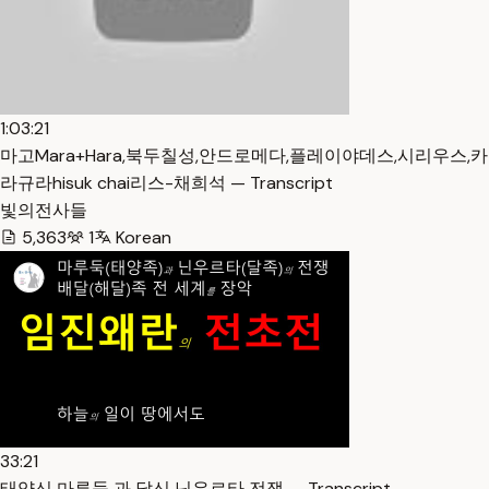
1:03:21
마고Mara+Hara,북두칠성,안드로메다,플레이야데스,시리우스,카
라규라hisuk chai리스-채희석 — Transcript
빛의전사들
5,363
1
Korean
33:21
태양신 마루둑 과 달신 닌우르타 전쟁 — Transcript