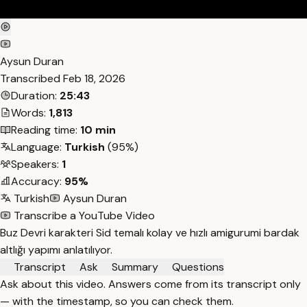
Aysun Duran
Transcribed
Feb 18, 2026
Duration:
25:43
Words:
1,813
Reading time:
10 min
Language:
Turkish
(95%)
Speakers:
1
Accuracy:
95%
Turkish
Aysun Duran
Transcribe a YouTube Video
Buz Devri karakteri Sid temalı kolay ve hızlı amigurumi bardak
altlığı yapımı anlatılıyor.
Transcript
Ask
Summary
Questions
Ask about this video. Answers come from its transcript only
— with the timestamp, so you can check them.