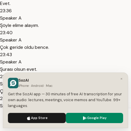
Evet.
23:36
Speaker A
Şöyle elime alayım.
23:40
Speaker A
Çok geride oldu bence.
23:43
Speaker A
Şurası olsun evet.
23:44
×
SozAI
Speaker A
iPhone · Android · Mac
Çok geride de olmasın.
Get the SozAI app — 30 minutes of free AI transcription for your
23:46
own audio: lectures, meetings, voice memos and YouTube. 99+
Speaker A
languages.
Şöyle ve şöyle ikisinin arasına da bir tane, bu ikisinin arasına
We use cookies to enhance your experience.
Privacy Policy
App Store
Google Play
da silikon sıkıyorum.
Accept
Settings
23:52