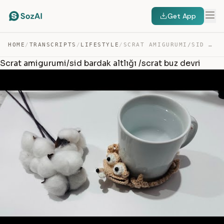
Get App
HOME
/
TRANSCRIPTS
/
LIFESTYLE
/
SCRAT AMIGURUMI/SID BARDAK ALTLIĞI /SCRAT BUZ DEVRI — TRANSCRIPT
Scrat amigurumi/sid bardak altlığı /scrat buz devri