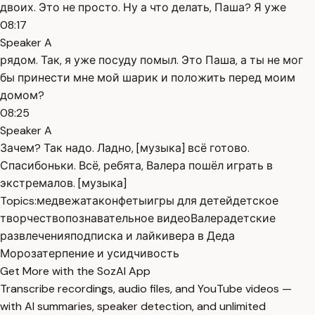
двоих. Это не просто. Ну а что делать, Паша? Я уже
08:17
Speaker A
рядом. Так, я уже посуду помыл. Это Паша, а ты не мог
бы принести мне мой шарик и положить перед моим
домом?
08:25
Speaker A
Зачем? Так надо. Ладно, [музыка] всё готово.
Спасибоньки. Всё, ребята, Валера пошёл играть в
экстремалов. [музыка]
Topics:
медвежата
конфеты
игры для детей
детское
творчество
познавательное видео
Валера
детские
развлечения
подписка и лайки
вера в Деда
Мороза
терпение и усидчивость
Get More with the SozAI App
Transcribe recordings, audio files, and YouTube videos —
with AI summaries, speaker detection, and unlimited