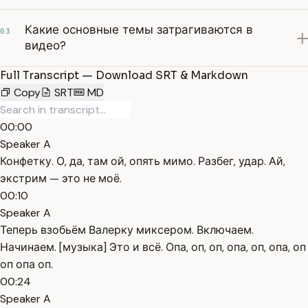
Какие основные темы затрагиваются в
03
видео?
Full Transcript — Download SRT & Markdown
Copy
SRT
MD
00:00
Speaker A
Конфетку. О, да, там ой, опять мимо. Разбег, удар. Ай,
экстрим — это не моё.
00:10
Speaker A
Теперь взобьём Валерку миксером. Включаем.
Начинаем. [музыка] Это и всё. Опа, оп, оп, опа, оп, опа, оп
оп опа оп.
00:24
Speaker A