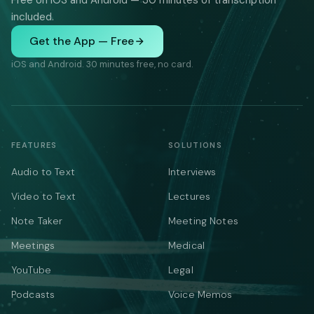
Free on iOS and Android — 30 minutes of transcription
included.
Get the App — Free
iOS and Android. 30 minutes free, no card.
FEATURES
SOLUTIONS
Audio to Text
Interviews
Video to Text
Lectures
Note Taker
Meeting Notes
Meetings
Medical
YouTube
Legal
Podcasts
Voice Memos