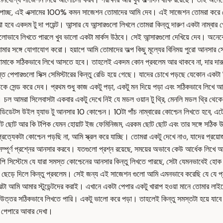
দেখতে পাচ্ছ, এই এক্সামের 100% কমন সাজেশন তোমাদের আমি দেব। এই সাজেশন তোমরা কর
েখা হবে একদম টু দা পয়েন্ট। আন্সার যে আন্সারগুলো লিখলে তোমরা কিন্তু দারুণ একটা নাম
ভালোভাবে লিখতে পারলে খুব ভালো একটা মার্কস উঠবে। সেই আন্সারগুলো দেখিয়ে দেব। অনেকে
 আমার সঙ্গে যোগাযোগ করো। হয়াপে আমি তোমাদের অল্প কিছু মূল্যের বিনিময় পুরো আনসার
় হচ্ছে তোমাকে সঠিকভাবে লিখে আসতে হবে। তাহলেই একদম কোন প্রবলেম আর থাকবে না, দার
পারগুলো সিক্স সেমিস্টারের কিন্তু রেডি হয়ে গেছে। যাদের চোখে পড়ছে যেকোন একটা ভিডি
মাকে সেন্ড করে দেব। প্রথম শুধু কাজ একটু পড়া, একটু মন দিয়ে পড়া এবং সঠিকভাবে লিখ
ল আমরা সিলেবাসটা একবার একটু দেখে নিই যে মডল ওয়ান টু থ্রি, মেনলি মডল থ্রি থেকে ফাই
ন্ডিডেটস উইল হ্যাভ টু আনসার 10 কোশ্চেন। 10টা পাঁচ নাম্বারের কোশ্চেন লিখতে হবে, এ
োট ছোট আর কি টপিক যেমন হোয়াট ইজ ফেমিনিজম, এরকম ছোট ছোট এবং তার সঙ্গে সঠিক উত
যেকটা কোশ্চেন পড়ছি না, আমি স্ক্রল করে যাচ্ছি। তোমরা একটু দেখে নাও, যাদের প্রয়োজন মন
 সম্পূর্ণ প্রশ্নের আনসার করবে। যতগুলো প্রশ্ন রয়েছে, সময়ের অভাবে কেউ আর্ধেক লিখে
পি সিস্টেমে যে যারা সমস্ত কোশ্চেনের আনসার কিন্তু লিখতে পারছে, সেটা যেমনভাবেই হ
েন ছেড়ে দিলে কিন্তু প্রবলেম। সেই জন্য এই সাজেশন গুলো আমি এমনভাবে করেছি যে যে প
রটা আমি আমার স্টুডেন্টদের করাই। এখানে একটা পেপার একটু খারাপ হওয়া মানে তোমার লাইফ
র উত্তর সঠিকভাবে লিখতে পারি। একটু ভালো করে পড়া। তাহলেই কিন্তু সমস্তটা হয়ে
সট পেপারে আবার দেখা।