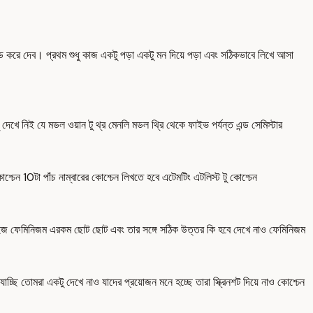
ন্ড করে দেব। প্রথম শুধু কাজ একটু পড়া একটু মন দিয়ে পড়া এবং সঠিকভাবে লিখে আসা
ে নিই যে মডল ওয়ান টু থ্র মেনলি মডল থ্রি থেকে ফাইভ পর্যন্ত এন্ড সেমিস্টার
্চেন 10টা পাঁচ নাম্বারের কোশ্চেন লিখতে হবে এটেমটিং এটলিস্ট টু কোশ্চেন
 ইজ ফেমিনিজম এরকম ছোট ছোট এবং তার সঙ্গে সঠিক উত্তর কি হবে দেখে নাও ফেমিনিজম
চ্ছি তোমরা একটু দেখে নাও যাদের প্রয়োজন মনে হচ্ছে তারা স্ক্রিনশট দিয়ে নাও কোশ্চেন