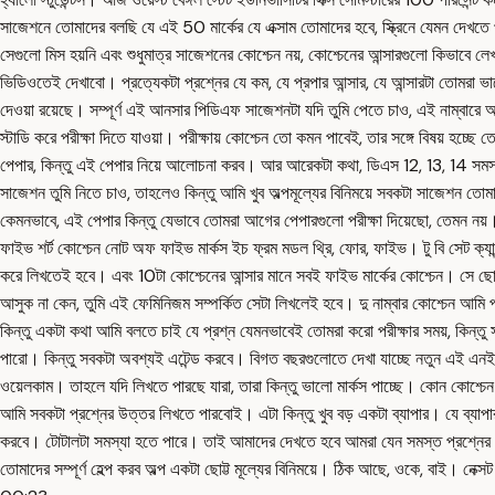
সাজেশনে তোমাদের বলছি যে এই 50 মার্কের যে এক্সাম তোমাদের হবে, স্ক্রিনে যেমন 
সেগুলো মিস হয়নি এবং শুধুমাত্র সাজেশনের কোশ্চেন নয়, কোশ্চেনের আন্সারগুলো কিভাবে ল
ভিডিওতেই দেখাবো। প্রত্যেকটা প্রশ্নের যে কম, যে প্রপার আন্সার, যে আন্সারটা তোমরা 
দেওয়া রয়েছে। সম্পূর্ণ এই আনসার পিডিএফ সাজেশনটা যদি তুমি পেতে চাও, এই নাম্বারে
স্টাডি করে পরীক্ষা দিতে যাওয়া। পরীক্ষায় কোশ্চেন তো কমন পাবেই, তার সঙ্গে বিষয
পেপার, কিন্তু এই পেপার নিয়ে আলোচনা করব। আর আরেকটা কথা, ডিএস 12, 13, 14 সমস্ত পে
সাজেশন তুমি নিতে চাও, তাহলেও কিন্তু আমি খুব অল্পমূল্যের বিনিময়ে সবকটা সাজেশন তো
কেমনভাবে, এই পেপার কিন্তু যেভাবে তোমরা আগের পেপারগুলো পরীক্ষা দিয়েছো, তেমন নয়। চ
ফাইভ শর্ট কোশ্চেন নোট অফ ফাইভ মার্কস ইচ ফ্রম মডল থ্রি, ফোর, ফাইভ। টু বি সেট ক্যা
করে লিখতেই হবে। এবং 10টা কোশ্চেনের আন্সার মানে সবই ফাইভ মার্কের কোশ্চেন। সে ছ
আসুক না কেন, তুমি এই ফেমিনিজম সম্পর্কিত সেটা লিখলেই হবে। দু নাম্বার কোশ্চেন আমি প্রত্
কিন্তু একটা কথা আমি বলতে চাই যে প্রশ্ন যেমনভাবেই তোমরা করো পরীক্ষার সময়, কিন্তু
পারো। কিন্তু সবকটা অবশ্যই এটেন্ড করবে। বিগত বছরগুলোতে দেখা যাচ্ছে নতুন এই এনই
ওয়েলকাম। তাহলে যদি লিখতে পারছে যারা, তারা কিন্তু ভালো মার্কস পাচ্ছে। কোন কোশ্চ
আমি সবকটা প্রশ্নের উত্তর লিখতে পারবোই। এটা কিন্তু খুব বড় একটা ব্যাপার। যে ব্যাপা
করবে। টোটালটা সমস্যা হতে পারে। তাই আমাদের দেখতে হবে আমরা যেন সমস্ত প্রশ্নে
তোমাদের সম্পূর্ণ হেল্প করব অল্প একটা ছোট্ট মূল্যের বিনিময়ে। ঠিক আছে, ওকে, বাই। নেক্