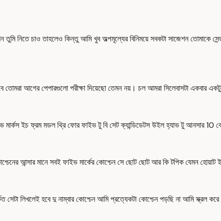
েশন তুমি নিতে চাও তাহলেও কিন্তু আমি খুব অল্পমূল্যের বিনিময়ে সবকটা সাজেশন তোমাকে সে
 তোমরা আগের পেপারগুলো পরীক্ষা দিয়েছো তেমন নয়। চল আমরা সিলেবাসটা একবার একটু দেখ
ভ মার্কস ইচ ফ্রম মডল থ্রি ফোর ফাইভ টু বি সেট ক্যান্ডিডেটস উইল হ্যাভ টু আনসার 10 কোশ
্চেনের আন্সার মানে সবই ফাইভ মার্কের কোশ্চেন সে ছোট ছোট আর কি টপিক যেমন হোয়াট
সেটা লিখলেই হবে দু নাম্বার কোশ্চেন আমি প্রত্যেকটা কোশ্চেন পড়ছি না আমি স্ক্রল করে যা