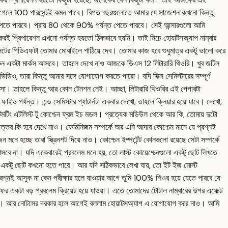
ে গেলে 100 পারসেন্টই কমন পাবে। বিগত বছরগুলোতে আমার যে সাজেশন কখনো কিন্তু
্বার পেতে পারবে। প্রায় 80 থেকে 90% পর্যন্ত পেতে পারবে। সেই আন্সারগুলো আমি
রই প্রিপারেশন এখনো পর্যন্ত হয়তো ঠিকভাবে হয়নি। তাই নিচে হোয়াটসঅ্যাপ নাম্বার
 সেটের পিডিএফটা তোমার মোবাইলে পাঠিয়ে দেব। তোমার কাজ হবে শুধুমাত্র একটু ভালো করে
 দারুন একটা মার্কস আসবে। তাহলে দেখে নাও আজকে ডিএস 12 লিটারারি থিওরি। খুব জটিল
ও, তারা কিন্তু আমার সঙ্গে যোগাযোগ করতে পারো। যদি সিক্স সেমিস্টারের সম্পূর্ণ
ে আসা। তাহলে কিন্তু আর কোন টেনশন নেই। আচ্ছা, লিটারারি থিওরির এই পেপারটা
ভ পর্যন্ত। এন্ড সেমিস্টার প্যাটার্নটা একবার দেখো, তাহলে ক্লিয়ার হয়ে যাবে। দেখো,
টেমটিং এটলিস্ট টু কোশ্চেন ফ্রম ইচ মডল। প্রত্যেক মডিউল থেকে আর কি, তোমায় দুটো
্তর কি হবে দেখে নাও। ফেমিনিজম সম্পর্কে অর এনি আদার কোশ্চেন মানে যে প্রশ্নই
ে হচ্ছে তারা স্ক্রিনশট দিয়ে নাও। কোশ্চেন ইম্পর্টেন্ট কোনগুলো রয়েছে সেটা সম্পর্কে
 আসবে না। যদি একেবারেই প্রবলেম মনে হয়, তো লাস্ট কোয়েশ্চেনগুলো একটু ছোট লিখতে
োক একটু ছোট কখনো হতে পারে। আর যদি সঠিকভাবে লেখা যায়, তো ইট ইজ মোস্ট
্রশ্নই আসুক না কেন পরীক্ষার হলে যাওয়ার আগে তুমি 100% শিওর হয়ে যেতে পারবে যে
ের একটা বড় প্রবলেম ক্রিয়েট হয়ে যাওয়া। এতে তোমাদের টোটাল নাম্বারের উপর এফেক্ট
 যাবে। আর নোটসের দরকার হলে আগেই বললাম হোয়াটসঅ্যাপ এ যোগাযোগ করে নাও। আমি