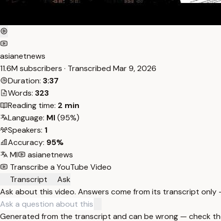
asianetnews
11.6M subscribers · Transcribed
Mar 9, 2026
Duration:
3:37
Words:
323
Reading time:
2 min
Language:
Ml
(95%)
Speakers:
1
Accuracy:
95%
Ml
asianetnews
Transcribe a YouTube Video
Transcript
Ask
Ask about this video. Answers come from its transcript only
Generated from the transcript and can be wrong — check th