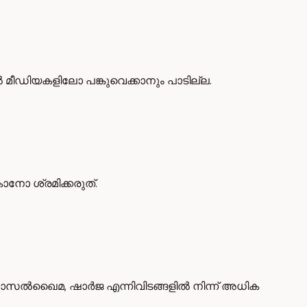
മീഡിയകളിലോ പങ്കുവെക്കാനും പാടില്ല.
ോ ശ്രമിക്കരുത്.
കറ്റ്, റാസൽഖൈമ, ഷാർജ എന്നിവിടങ്ങളിൽ നിന്ന് അധിക