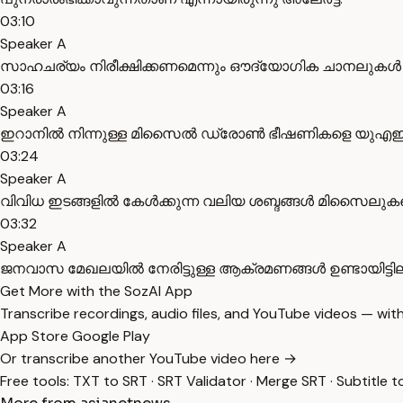
03:10
Speaker A
സാഹചര്യം നിരീക്ഷിക്കണമെന്നും ഔദ്യോഗിക ചാനലുകൾ വഴിയു
03:16
Speaker A
ഇറാനിൽ നിന്നുള്ള മിസൈൽ ഡ്രോൺ ഭീഷണികളെ യുഎഇ വ്യോ
03:24
Speaker A
വിവിധ ഇടങ്ങളിൽ കേൾക്കുന്ന വലിയ ശബ്ദങ്ങൾ മിസൈലുകളെ
03:32
Speaker A
ജനവാസ മേഖലയിൽ നേരിട്ടുള്ള ആക്രമണങ്ങൾ ഉണ്ടായിട്ടില
Get More with the SozAI App
Transcribe recordings, audio files, and YouTube videos — with
App Store
Google Play
Or transcribe another YouTube video here →
Free tools:
TXT to SRT
·
SRT Validator
·
Merge SRT
·
Subtitle t