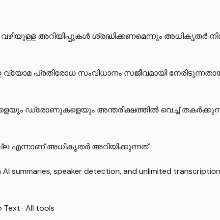
ള്ള അറിയിപ്പുകൾ ശ്രദ്ധിക്കണമെന്നും അധികൃതർ നിർദ്ദേശ
മ പ്രതിരോധ സംവിധാനം സജീവമായി നേരിടുന്നതായി പ്രത
യും ഡ്രോണുകളെയും അന്തരീക്ഷത്തിൽ വെച്ച് തകർക്കുന്ന
്ല എന്നാണ് അധികൃതർ അറിയിക്കുന്നത്.
 AI summaries, speaker detection, and unlimited transcription
o Text
·
All tools