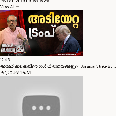
More from asianetnews
View All
12:45
അമേരിക്കക്കെതിരെ ഗൾഫ് രാജ്യങ്ങളും?| Surgical Strike By …
1,204
1
Ml