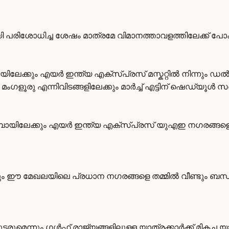
പരിശോധിച്ച ശേഷം മാത്രമേ വിമാനത്താവളത്തിലേക്ക് പോക
ലേക്കും എയർ ഇന്ത്യ എക്സ്പ്രസ് മസ്കറ്റിൽ നിന്നും ഡൽഹി
ട്, മംഗളൂരു എന്നിവിടങ്ങളിലേക്കും മാർച്ച് എട്ടിന് ഷെഡ്യൂ
യിലേക്കും എയർ ഇന്ത്യ എക്സ്പ്രസ് യുഎഇ നഗരങ്ങളെയും 
ും ഈ മേഖലയിലെ പ്രധാന നഗരങ്ങളെ തമ്മിൽ വീണ്ടും ബന്
ുമെന്നും ഗൾഫ് രാജ്യങ്ങളിലുള്ള യാത്രക്കാർക്ക് മികച്ച യാ