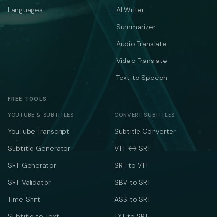
Languages
AI Writer
Summarizer
Audio Translate
Video Translate
Text to Speech
FREE TOOLS
YOUTUBE & SUBTITLES
CONVERT SUBTITLES
YouTube Transcript
Subtitle Converter
Subtitle Generator
VTT ↔ SRT
SRT Generator
SRT to VTT
SRT Validator
SBV to SRT
Time Shift
ASS to SRT
Subtitle to Text
TXT to SRT