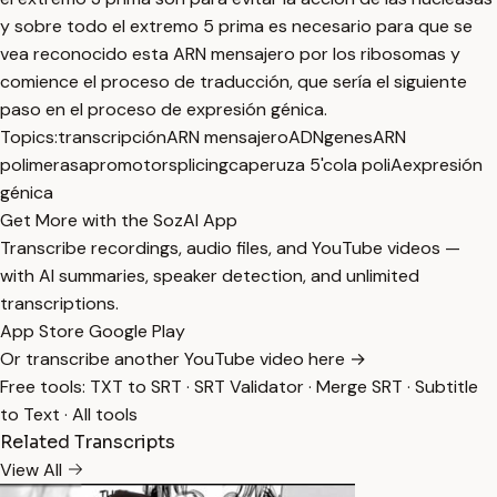
y sobre todo el extremo 5 prima es necesario para que se
vea reconocido esta ARN mensajero por los ribosomas y
comience el proceso de traducción, que sería el siguiente
paso en el proceso de expresión génica.
Topics:
transcripción
ARN mensajero
ADN
genes
ARN
polimerasa
promotor
splicing
caperuza 5'
cola poliA
expresión
génica
Get More with the SozAI App
Transcribe recordings, audio files, and YouTube videos —
with AI summaries, speaker detection, and unlimited
transcriptions.
App Store
Google Play
Or transcribe another YouTube video here →
Free tools:
TXT to SRT
·
SRT Validator
·
Merge SRT
·
Subtitle
to Text
·
All tools
Related Transcripts
View All