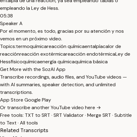
entalpía de una reacción, ya sea empleando tablas o
empleando la Ley de Hess.
05:38
Speaker A
Por el momento, es todo, gracias por su atención y nos
vemos en un próximo video.
Topics:
termoquímica
reacción química
entalpía
calor de
reacción
reacción exotérmica
reacción endotérmica
Ley de
Hess
fisicoquímica
energía química
química básica
Get More with the SozAI App
Transcribe recordings, audio files, and YouTube videos —
with AI summaries, speaker detection, and unlimited
transcriptions.
App Store
Google Play
Or transcribe another YouTube video here →
Free tools:
TXT to SRT
·
SRT Validator
·
Merge SRT
·
Subtitle
to Text
·
All tools
Related Transcripts