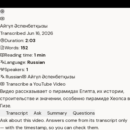
Айгүл Әспенбетқызы
Transcribed
Jun 16, 2026
Duration:
2:03
Words:
152
Reading time:
1 min
Language:
Russian
Speakers:
1
Russian
Айгүл Әспенбетқызы
Transcribe a YouTube Video
Видео рассказывает о пирамидах Египта, их истории,
строительстве и значении, особенно пирамиде Хеопса в
Гизе.
Transcript
Ask
Summary
Questions
Ask about this video. Answers come from its transcript only
— with the timestamp, so you can check them.