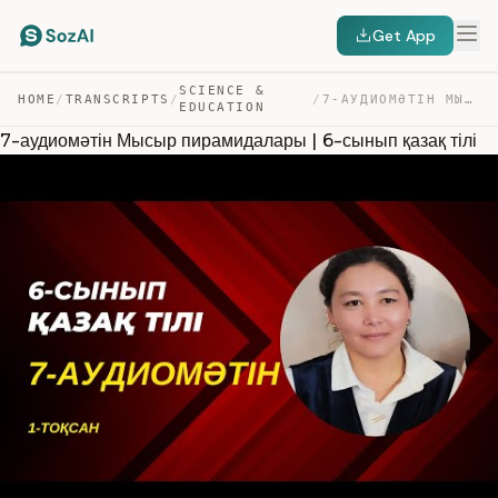
Get App
SCIENCE &
HOME
/
TRANSCRIPTS
/
/
7-АУДИОМӘТІН МЫСЫР ПИРАМИДАЛАРЫ | 6-СЫНЫП ҚАЗАҚ ТІЛІ — TRANSCRIPT
EDUCATION
7-аудиомәтін Мысыр пирамидалары | 6-сынып қазақ тілі