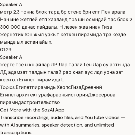
Speaker A
метр 2.3 тонна блок тард бр стене брн епт Пен арала
Нан ине жетпей етп хааланд трз шн осындай тас блок 2
300 000 данас пайдалы. Н лезен жаа инан Гиза
жернетик 10н жыл уакыт кеткен пирамида трз кезде
мында ыл аспан айып.
01:29
Speaker A
жерге тсе н кн айлар ЛР Лар талай Ген Лар су астында
ЛД адамзат талдын талай рар кнап аус лдл урна зат
кеен ол Египет пирамида L
Topics:
Египет
пирамиды
Хеопс
Гиза
Древний
Египет
архитектура
фараоны
история
Джосерова
пирамида
строительство
Get More with the SozAI App
Transcribe recordings, audio files, and YouTube videos —
with AI summaries, speaker detection, and unlimited
transcriptions.