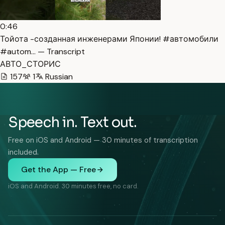
0:46
Тойота -созданная инженерами Японии! #автомобили
#autom… — Transcript
АВТО_СТОРИС
157
1
Russian
Speech in. Text out.
Free on iOS and Android — 30 minutes of transcription
included.
Get the App — Free
iOS and Android. 30 minutes free, no card.