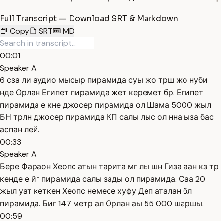
Full Transcript — Download SRT & Markdown
Copy
SRT
MD
00:01
Speaker A
6 сза ли аудио мысыр пирамида суы жо трш жо нуби
нде Орлан Египет пирамида жет керемет бр. Египет
пирамида е кне джосер пирамида ол Шама 5000 жыл
БН трлн джосер пирамида КП салы лыс ол нна ыза бас
аспан лей.
00:33
Speaker A
Бере Фараон Хеопс атын тарита мг лы шн Гиза аан кз тр
кенде е йг пирамида салы зады ол пирамида. Саа 20
жыл уат кеткен Хеопс немесе хуфу Деп аталан бл
пирамида. Биг 147 метр ал Орлан аы 55 000 шаршы.
00:59