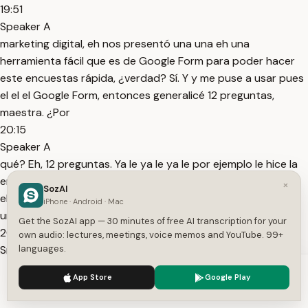
19:51
Speaker A
marketing digital, eh nos presentó una una eh una
herramienta fácil que es de Google Form para poder hacer
este encuestas rápida, ¿verdad? Sí. Y y me puse a usar pues
el el el Google Form, entonces generalicé 12 preguntas,
maestra. ¿Por
20:15
Speaker A
qué? Eh, 12 preguntas. Ya le ya le ya le por ejemplo le hice la
encuesta. Le pregunté porque estoy tratando de construir
×
SozAI
eh un trabajo que tenga que ver con marketing digital como
iPhone · Android · Mac
un aspecto como una perspectiva de
Get the SozAI app — 30 minutes of free AI transcription for your
20:37
own audio: lectures, meetings, voice memos and YouTube. 99+
Speaker A
languages.
los negocios de hoy y en eso y en eso retomar el tema de
We use cookies to enhance your experience.
Privacy Policy
App Store
Google Play
emprendedurismo y los pymes y los mipymes, ¿verdad?
Accept
Settings
Entonces, con eso yo vine y construí 12 preguntas en línea.