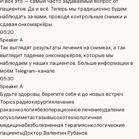
И всё это — самый часто задаваемый вопрос от
пациентов. Да и всё. Теперь мы традиционно будем
наблюдать за вами, проводя контрольные снимки и
сдавая онкомаркёры.
05:20
Speaker A
Так выглядят результаты лечения на снимках, а так
выглядит падение онкомаркёров, которые мы
наблюдаем у наших пациентов. Больше информации в
моём Telegram-канале.
05:30
Speaker A
Будьте здоровы, берегите себя и до новых встреч.
Topics:
радиохирургия
лечение
рака
онкология
безоперационное лечение
удаление
опухоли
метастазы
высокотехнологичная
медицина
безболезненная терапия
онкологические
пациенты
Доктор Валентин Рубанов