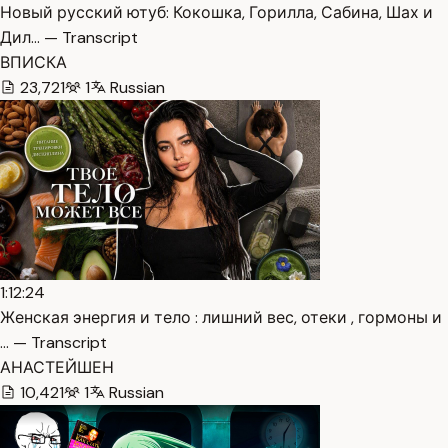
Новый русский ютуб: Кокошка, Горилла, Сабина, Шах и
Дил… — Transcript
ВПИСКА
23,721
1
Russian
1:12:24
Женская энергия и тело : лишний вес, отеки , гормоны и
… — Transcript
АНАСТЕЙШЕН
10,421
1
Russian