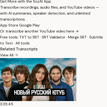
Get More with the SozAI App
Transcribe recordings, audio files, and YouTube videos —
with AI summaries, speaker detection, and unlimited
transcriptions.
App Store
Google Play
Or transcribe another YouTube video here →
Free tools:
TXT to SRT
·
SRT Validator
·
Merge SRT
·
Subtitle
to Text
·
All tools
Related Transcripts
View All
3:35:45