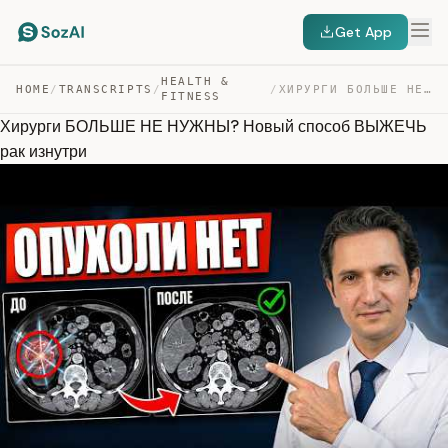
Get App
HEALTH &
HOME
/
TRANSCRIPTS
/
/
ХИРУРГИ БОЛЬШЕ НЕ НУЖНЫ? НОВЫЙ СПОСОБ ВЫЖЕЧЬ РАК ИЗНУТРИ — TRANSCRIPT
FITNESS
Хирурги БОЛЬШЕ НЕ НУЖНЫ? Новый способ ВЫЖЕЧЬ
рак изнутри