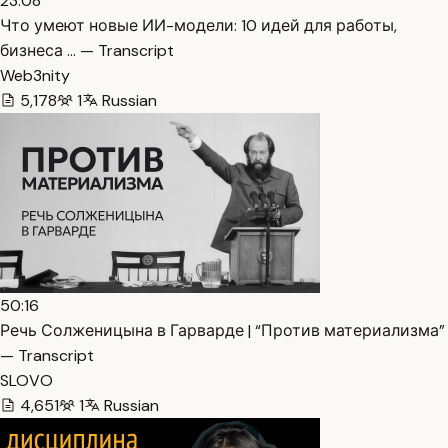
23:08
Что умеют новые ИИ-модели: 10 идей для работы,
бизнеса … — Transcript
Web3nity
5,178
1
Russian
50:16
Речь Солженицына в Гарварде | “Против материализма”
— Transcript
SLOVO
4,651
1
Russian