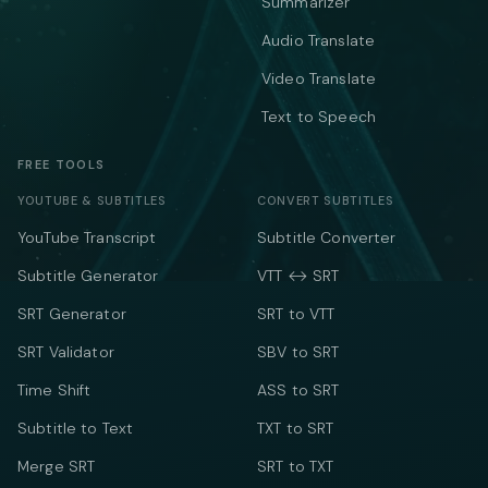
Summarizer
Audio Translate
Video Translate
Text to Speech
FREE TOOLS
YOUTUBE & SUBTITLES
CONVERT SUBTITLES
YouTube Transcript
Subtitle Converter
Subtitle Generator
VTT ↔ SRT
SRT Generator
SRT to VTT
SRT Validator
SBV to SRT
Time Shift
ASS to SRT
Subtitle to Text
TXT to SRT
Merge SRT
SRT to TXT