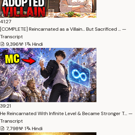
41:27
[COMPLETE] Reincarnated as a Villain… But Sacrificed … —
Transcript
9,396
1
Hindi
39:21
He Reincarnated With Infinite Level & Became Stronger T… —
Transcript
7,798
1
Hindi