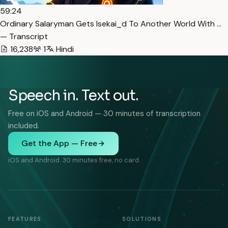
59:24
Ordinary Salaryman Gets Isekai_d To Another World With …
— Transcript
16,238
1
Hindi
Speech in. Text out.
Free on iOS and Android — 30 minutes of transcription
included.
Get the App — Free
iOS and Android. 30 minutes free, no card.
FEATURES
SOLUTIONS