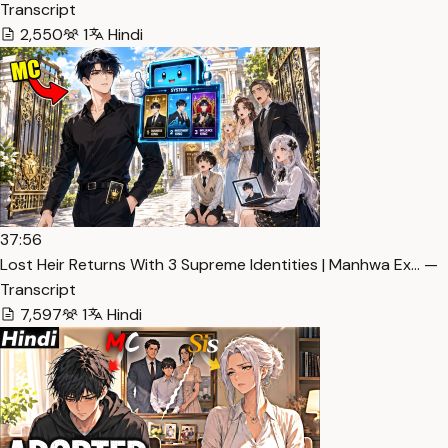
Transcript
2,550
1
Hindi
37:56
Lost Heir Returns With 3 Supreme Identities | Manhwa Ex… —
Transcript
7,597
1
Hindi