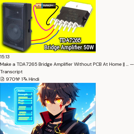
15:13
Make a TDA7265 Bridge Amplifier Without PCB At Home || … —
Transcript
970
1
Hindi