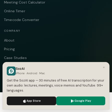
Meeting Cost Calculator
Online Timer
Timecode Converter
COMPANY
About
Pricing
Case Studies
Compare
×
SozAI
iPhone · Android · Mac
Alternatives
Get the SozAI app — 30 minutes of free AI transcription for your
Contact
own audio: lectures, meetings, voice memos and YouTube. 99+
languages.
Blog
We use cookies to enhance your experience.
Privacy Policy
App Store
Google Play
Privacy
Accept
Settings
Terms