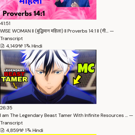
41:51
WISE WOMAN ll (बुद्धिमान महिला) ll Proverbs 14:1 ll (नी… —
Transcript
4,149
1
Hindi
26:35
I am The Legendary Beast Tamer With Infinite Resources … —
Transcript
4,859
1
Hindi