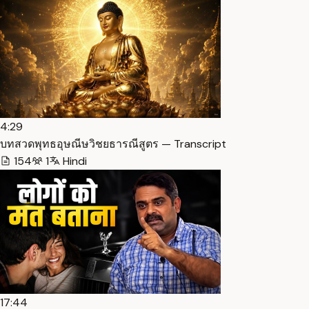
4:29
บทสวดพุทธอุษณีษวิชยธารณีสูตร — Transcript
154
1
Hindi
17:44