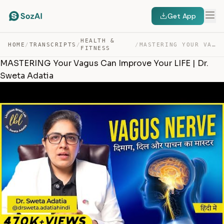
Get App
HEALTH &
HOME
/
TRANSCRIPTS
/
/
MASTERING YOUR VAGUS CAN IMPROVE YOUR LIFE | DR. SWETA … — TRANSCRIPT
FITNESS
MASTERING Your Vagus Can Improve Your LIFE | Dr.
Sweta Adatia