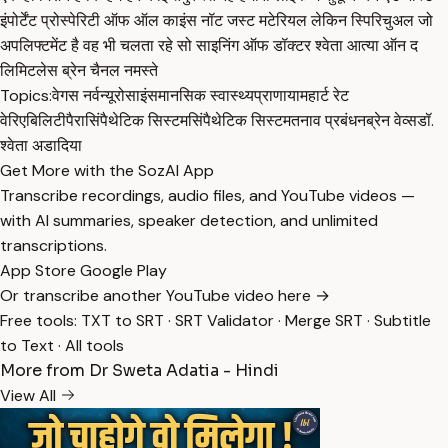
इंपोर्टेंट प्रोस्पेरिटी ऑफ ऑल काइंस नॉट जस्ट मटेरियल लेकिन स्पिरिचुअल जो
अपलिफ्टमेंट है वह भी चलता रहे सो साइनिंग ऑफ डॉक्टर श्वेता आत्या ऑन द
लिमिटलेस ब्रेन चैनल नमस्ते
Topics:
वेगस नर्व
न्यूरोसाइंस
मानसिक स्वास्थ्य
प्राणायाम
हार्ट रेट
वेरिएबिलिटी
पैरासिंपैथेटिक सिस्टम
सिंपैथेटिक सिस्टम
तनाव प्रबंधन
ब्रेन वेव्स
डॉ.
श्वेता अडादिया
Get More with the SozAI App
Transcribe recordings, audio files, and YouTube videos —
with AI summaries, speaker detection, and unlimited
transcriptions.
App Store
Google Play
Or transcribe another YouTube video here →
Free tools:
TXT to SRT
·
SRT Validator
·
Merge SRT
·
Subtitle
to Text
·
All tools
More from Dr Sweta Adatia - Hindi
View All