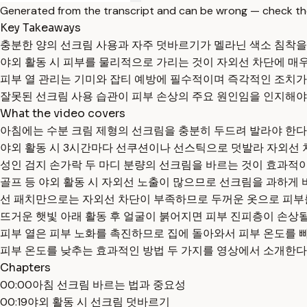
Generated from the transcript and can be wrong — check th
Key Takeaways
충분한 양의 선크림 사용과 자주 덧바르기가 멜라닌 색소 침착을
야외 활동 시 피부를 물리적으로 가리는 것이 자외선 차단에 매
피부 열 관리는 기미와 잡티 예방에 필수적이며 즉각적인 조치가
잘못된 선크림 사용 습관이 피부 손상의 주요 원인임을 인지해야
What the video covers
아침에는 수분 크림 제형의 선크림을 충분히 두드려 발라야 한다
야외 활동 시 3시간마다 선쿠션이나 선스틱으로 덧발라 자외선 
성인 검지 손가락 두 마디 분량의 선크림을 바르는 것이 효과적이
골프 등 야외 활동 시 자외선 노출이 많으므로 선크림을 과하게 
선 패치만으로는 자외선 차단이 부족하므로 두꺼운 옷으로 피부를
뜨거운 햇빛 아래 활동 후 얼굴이 붉어지면 피부 진피층이 손상
피부 열은 피부 노화를 촉진하므로 집에 돌아와서 피부 온도를 
피부 온도를 낮추는 효과적인 방법 두 가지를 영상에서 소개한다
Chapters
00:00
아침 선크림 바르는 법과 중요성
00:19
야외 활동 시 선크림 덧바르기