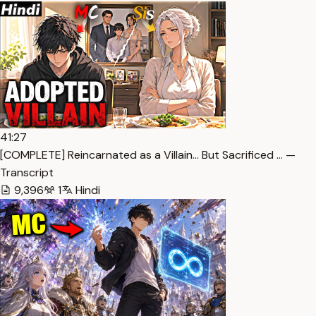
41:27
[COMPLETE] Reincarnated as a Villain… But Sacrificed … —
Transcript
9,396
1
Hindi