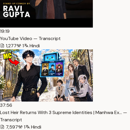
19:19
YouTube Video — Transcript
1,277
1
Hindi
37:56
Lost Heir Returns With 3 Supreme Identities | Manhwa Ex… —
Transcript
7,597
1
Hindi