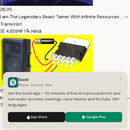
26:35
I am The Legendary Beast Tamer With Infinite Resources … —
Transcript
4,859
1
Hindi
×
SozAI
iPhone · Android · Mac
15:13
Get the SozAI app — 30 minutes of free AI transcription for your
Make a TDA7265 Bridge Amplifier Without PCB At Home || … —
own audio: lectures, meetings, voice memos and YouTube. 99+
Transcript
languages.
970
1
Hindi
We use cookies to enhance your experience.
Privacy Policy
App Store
Google Play
Accept
Settings