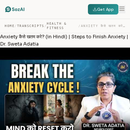
Get App
HEALTH &
HOME
/
TRANSCRIPTS
/
/
ANXIETY कैसे खतम करे? (IN HINDI) | STEPS TO FINISH ANXI… — TRANSCRIPT
FITNESS
Anxiety कैसे खतम करे? (in Hindi) | Steps to Finish Anxiety |
Dr. Sweta Adatia