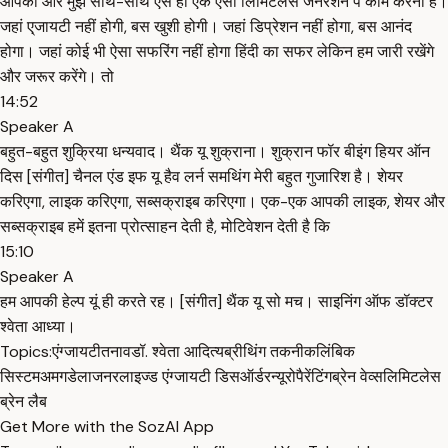
आपको और मुझे साथ-साथ ऐसे ही एक ऐसी लिमिटलेस जनरेशन पे काम करना है।
जहां ए्जायटी नहीं होगी, बस खुशी होगी। जहां डिप्रेशन नहीं होगा, बस आनंद
होगा। जहां कोई भी ऐसा सफरिंग नहीं होगा हिंदी का सफर लेकिन हम जारी रखेंगे
और जरूर करेंगे। तो
14:52
Speaker A
बहुत-बहुत शुक्रिया धन्यवाद। थैंक यू शुक्राना। शुक्रान फॉर बीइंग हियर ऑन
दिस [संगीत] चैनल एंड इफ यू हैव लर्न समथिंग मेरी बहुत गुजारिश है। शेयर
करिएगा, लाइक करिएगा, सब्सक्राइब करिएगा। एक-एक आपकी लाइक, शेयर और
सब्सक्राइब हमें इतना प्रोत्साहन देती है, मोटिवेशन देती है कि
15:10
Speaker A
हम आपकी हेल्प यूं ही करते रह। [संगीत] थैंक यू सो मच। साइनिंग ऑफ डॉक्टर
श्वेता आध्या।
Topics:
एंग्जायटी
तनाव
डॉ. श्वेता आदित्य
ब्रीथिंग तकनीक
लिंबिक
सिस्टम
अमगडेला
जनरलाइज्ड एंग्जायटी डिसऑर्डर
न्यूरोपैरेंटिंग
ब्रेन वेव्स
लिमिटलेस
ब्रेन लैब
Get More with the SozAI App