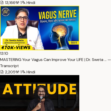
13,166
1
Hindi
13:10
MASTERING Your Vagus Can Improve Your LIFE | Dr. Sweta … —
Transcript
2,205
1
Hindi