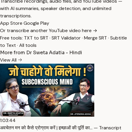
Transcribe recordings, audio files, and YouTube videos —
with AI summaries, speaker detection, and unlimited
transcriptions.
App Store
Google Play
Or transcribe another YouTube video here →
Free tools:
TXT to SRT
·
SRT Validator
·
Merge SRT
·
Subtitle
to Text
·
All tools
More from Dr Sweta Adatia - Hindi
View All
1:03:44
अवचेतन मन को कैसे प्रोग्राम करें | इच्छाओं की पूर्ति का… — Transcript