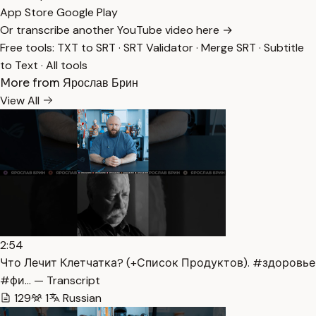
App Store
Google Play
Or transcribe another YouTube video here →
Free tools:
TXT to SRT
·
SRT Validator
·
Merge SRT
·
Subtitle
to Text
·
All tools
More from Ярослав Брин
View All
2:54
Что Лечит Клетчатка? (+Список Продуктов). #здоровье
#фи… — Transcript
129
1
Russian