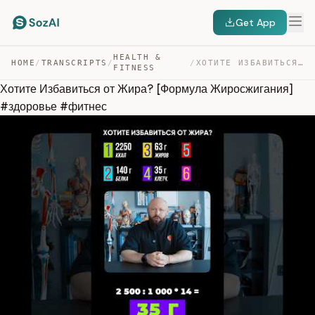
Get App
HEALTH &
HOME
/
TRANSCRIPTS
/
/
ХОТИТЕ ИЗБАВИТЬСЯ ОТ ЖИРА? [ФОРМУЛА ЖИРОСЖИГАНИЯ] #ЗДОР… — TRANSCRIPT
FITNESS
Хотите Избавиться от Жира? [Формула Жиросжигания]
#здоровье #фитнес