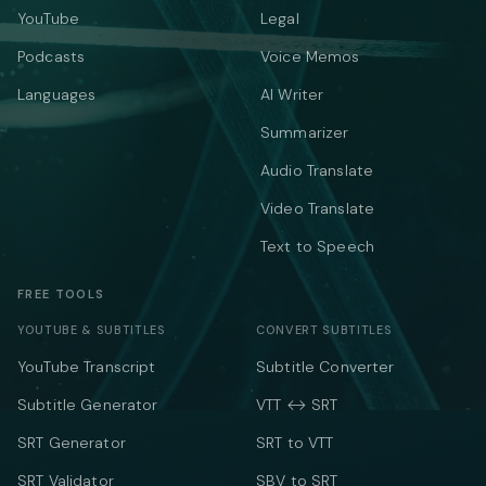
YouTube
Legal
Podcasts
Voice Memos
Languages
AI Writer
Summarizer
Audio Translate
Video Translate
Text to Speech
FREE TOOLS
YOUTUBE & SUBTITLES
CONVERT SUBTITLES
YouTube Transcript
Subtitle Converter
Subtitle Generator
VTT ↔ SRT
SRT Generator
SRT to VTT
SRT Validator
SBV to SRT