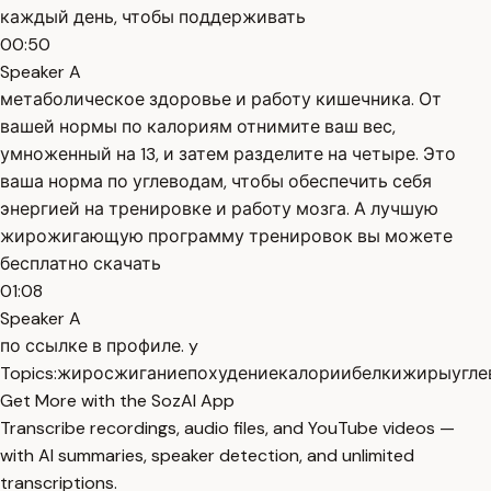
каждый день, чтобы поддерживать
00:50
Speaker A
метаболическое здоровье и работу кишечника. От
вашей нормы по калориям отнимите ваш вес,
умноженный на 13, и затем разделите на четыре. Это
ваша норма по углеводам, чтобы обеспечить себя
энергией на тренировке и работу мозга. А лучшую
жирожигающую программу тренировок вы можете
бесплатно скачать
01:08
Speaker A
по ссылке в профиле. y
Topics:
жиросжигание
похудение
калории
белки
жиры
угл
Get More with the SozAI App
Transcribe recordings, audio files, and YouTube videos —
with AI summaries, speaker detection, and unlimited
transcriptions.