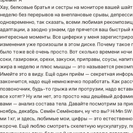
Хау, белковые братья и сестры на мониторе вашей шайт
неделю без перерывов на внеплановые срывы, депресс
одновременно, так сказать, всеми любимая рекомпозици
адаптации, а заодно узнаем, где прячется ваш быстрый
интересные моменты. Все циферки у меня зарегистриро
изменения уже произошли в этом диске. Почему такое п
было тоже всё очень просто. Вот сколько времени ночи 
соки, газировки, орехи, закуски, приправы, соусы, нап
жира в неделю и плюс мышцы — это называется рекомпо
Имейте это в виду. Ещё один приём — секретная инфор
закончится, надо ещё немножечко поработать. Как рассч
позвоночник, будь-то грыжа или протрузии, надо вставит
все хотят? Ну или нет, это просто наш дешёвый дофамин
вами — анализ состава тела. Давайте посмотрим за при
ноябрь, декабрь. Семён Семёнович, ну что вы? Hi Min SW m
ми 1 кг, и здесь, любимые мои, цифры — это естественно
короче. Ещё люблю смотреть скелетную мускулатуру, по 