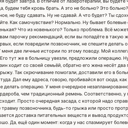
я будет завтра. В отличие от лазеротерапии, вы будете 
а, будем тебя кровь брать. А это не больно? Это больно
ное, не буду сдавать. Ну не сдавай. А что будет? Ты сд
вуйте. Как самочувствие? Нормально. Ну бывает болевые
венькая? Что из новенького? Только проблема. Всё може
вам парочку рекомендаций, если вы попадёте в такую ж
ервых, если повредили позвоночник, не спешите делать 
еня две личные истории по этому поводу. Мой коллега,
Его тут же в больницу увезли, предложили операцию. Ну 
зин ходит со своей семьёй, обратно его жена несёт два 
рыжу. Так скрючивание помогали, доставили его в боль
ттуда. Дал ему адреса, говорю, пробивайся вот сюда, ка
ите делать операцию. У меня очередное незапланированн
дероба, чем традиционный ремень. Соответственно, у 
ходит. Просто очередная засада, с которой надо справи
 травму позвоночника, будь-то грыжа или просто протру
рушается доставка питательных веществ и вывод продукт
рошо. Да, ещё один момент: когда у нас спазмирует бол