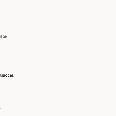
вок.
массы.
.