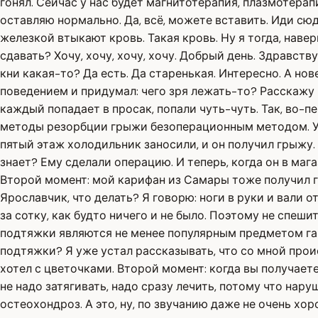
гонял. Сейчас у нас будет магнитотерапия, плазмотерапи
оставляю нормально. Да, всё, можете вставить. Иди сюд
железкой втыкают кровь. Такая кровь. Ну я тогда, навер
сдавать? Хочу, хочу, хочу, хочу. Добрый день. Здравст
кни какая-то? Да есть. Да старенькая. Интересно. А но
поведением и придумал: чего зря лежать-то? Расскажу 
каждый попадает в просак, попали чуть-чуть. Так, во-п
методы резорбции грыжи безоперационным методом. У м
пятый этаж холодильник заносили, и он получил грыжу. 
знает? Ему сделали операцию. И теперь, когда он в мага
Второй момент: мой карифан из Самары тоже получил г
Ярославчик, что делать? Я говорю: ноги в руки и вали о
за сотку, как будто ничего и не было. Поэтому не спеш
подтяжки являются не менее популярным предметом гар
подтяжки? Я уже устал рассказывать, что со мной проис
хотел с цветочками. Второй момент: когда вы получаете
не надо затягивать, надо сразу лечить, потому что на
остеохондроз. А это, ну, по звучанию даже не очень хо