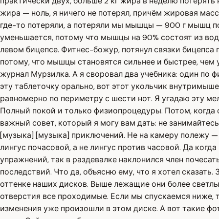
практически двух, больше 2 кг жира в неделю потерять
жира — ноль, я ничего не потерял, причём жировая масса
где-то потеряли, а потеряли мы мышцы — 900 г мышц 
уменьшается, потому что мышцы на 90% состоят из воды.
левом бицепсе. Фитнес-божур, потянул связки бицепса 
потому, что мышцы становятся сильнее и быстрее, чем 
журнал Мурзилка. А я своровал два учебника: один по ф
эту таблеточку орально, вот этот укольчик внутримыш
равномерно по периметру с шести нот. Я угадаю эту мел
Полный покой и только физиопроцедуры. Потом, когда 
важный совет, который я могу вам дать: не занимайтес
[музыка] [музыка] приключений. Не на камеру полежу — з
лингус почасовой, а не лингус против часовой. Да когд
упражнений, так в раздевалке наклонился член почесат
последствий. Что да, объясню ему, что я хотел сказать.
оттенке наших дисков. Выше лежащие они более светлые 
отверстия все проходимые. Если мы спускаемся ниже, т
изменения уже произошли в этом диске. А вот такие фот