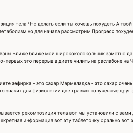
иция тела Что делать если ты хочешь похудеть А твой
метаболизм но для начала рассмотрим Прогресс похуде
ваны Ближе ближе мой ширококолокольчик заметно да 
о-первых это перерыв в диете чилить на раслабоне на 
диете зефирка - это сахар Мармеладка - это сахар очен
то значит для физиологии две травмы полученные друг 
зывается рекомпозиция тела вот мы установили с вами
секретная информация вот эту таблеточку орально вот 