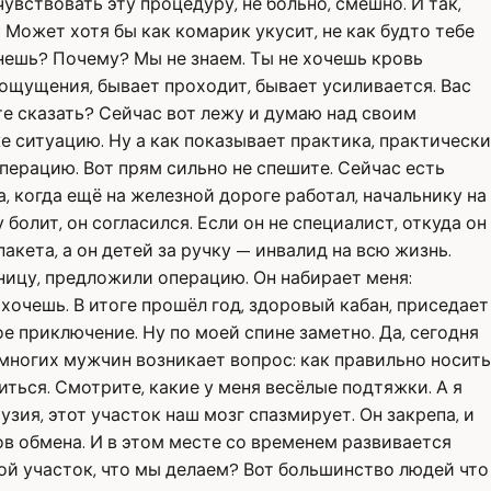
чувствовать эту процедуру, не больно, смешно. И так,
? Может хотя бы как комарик укусит, не как будто тебе
охнешь? Почему? Мы не знаем. Ты не хочешь кровь
 ощущения, бывает проходит, бывает усиливается. Вас
те сказать? Сейчас вот лежу и думаю над своим
е ситуацию. Ну а как показывает практика, практически
операцию. Вот прям сильно не спешите. Сейчас есть
 когда ещё на железной дороге работал, начальнику на
болит, он согласился. Если он не специалист, откуда он
пакета, а он детей за ручку — инвалид на всю жизнь.
ницу, предложили операцию. Он набирает меня:
к хочешь. В итоге прошёл год, здоровый кабан, приседает
ое приключение. Ну по моей спине заметно. Да, сегодня
многих мужчин возникает вопрос: как правильно носить
ться. Смотрите, какие у меня весёлые подтяжки. А я
зия, этот участок наш мозг спазмирует. Он закрепа, и
ов обмена. И в этом месте со временем развивается
евой участок, что мы делаем? Вот большинство людей что