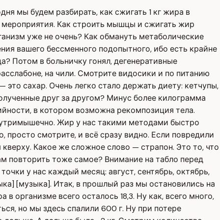
ня мы будем разбирать, как сжигать 1 кг жира в
 мероприятия. Как строить мышцы и сжигать жир
рганизм уже не очень? Как обмануть метаболические
ения вашего бессменного подопытного, ибо есть крайне
а? Потом в больничку гонял, дегенеративные
расслабоне, на чили. Смотрите видосики и по питанию
— это сахар. Очень легко стало держать диету: кетчупы,
, полученные друг за другом? Минус более килограмма
ийности, в котором возможна рекомпозиция тела.
 внутримышечно. Жир у нас такими методами быстро
, просто смотрите, и всё сразу видно. Если повредили
 кверху. Какое же сложное слово — страпон. Это то, что
вам повторить тоже самое? Внимание на табло перед
очки у нас каждый месяц: август, сентябрь, октябрь,
музыка] [музыка]. Итак, в прошлый раз мы остановились на
в организме всего осталось 18,3. Ну как, всего много,
ься, но мы здесь спалили 600 г. Ну при потере