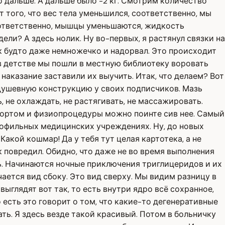
о дальше. А дальше было -2 кг. Смотрим количество
ёт того, что вес тела уменьшился, соответственно, мы
оответственно, мышцы уменьшаются, жидкость
ли? А здесь нолик. Ну во-первых, я растянул связки на
ак будто даже немножечко и надорвал. Это происходит
 в детстве мы пошли в местную библиотеку воровать
 наказание заставили их выучить. Итак, что делаем? Вот
 душевную конструкцию у своих подписчиков. Мазь
 не охлаждать, не растягивать, не массажировать.
ппортом и физиопроцедуры можно поинте сив нее. Самый
профильных медицинских учреждениях. Ну, до новых
Какой кошмар! Да у тебя тут целая картотека, а не
к повредил. Обидно, что даже не во время выполнения
ть. Начинаются ночные приключения триглицеридов и их
учается вид сбоку. Это вид сверху. Мы видим разницу в
ыглядят вот так, то есть внутри ядро всё сохранное,
есть это говорит о том, что какие-то дегенеративные
ать. Я здесь везде такой красивый. Потом в больничку