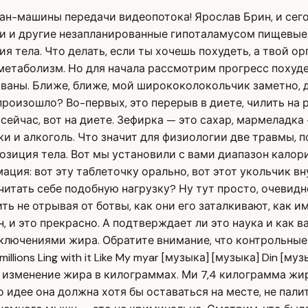
ан-машины передачи видеопотока! Ярослав Брин, и сегод
ии и другие незапланированные гипоталамусом пищевые
я тела. Что делать, если ты хочешь похудеть, а твой о
 метаболизм. Но для начала рассмотрим прогресс похуд
ваны. Ближе, ближе, мой ширококолокольчик заметно, д
роизошло? Во-первых, это перерыв в диете, чилить на 
сейчас, вот на диете. Зефирка — это сахар, мармеладка 
итки и алкоголь. Что значит для физиологии две травмы
зиция тела. Вот мы установили с вами диапазон калор
мация: вот эту таблеточку орально, вот этот укольчик
итать себе подобную нагрузку? Ну тут просто, очевидно
ь не отрывая от ботвы, как они его заталкивают, как им
, и это прекрасно. А подтверждает ли это наука и как 
ключениями жира. Обратите внимание, что контрольные т
illions Ling with it Like My myar [музыка] [музыка] Din [
 изменение жира в килограммах. Ми 7,4 килограмма жира 
идее она должна хотя бы оставаться на месте, не палит