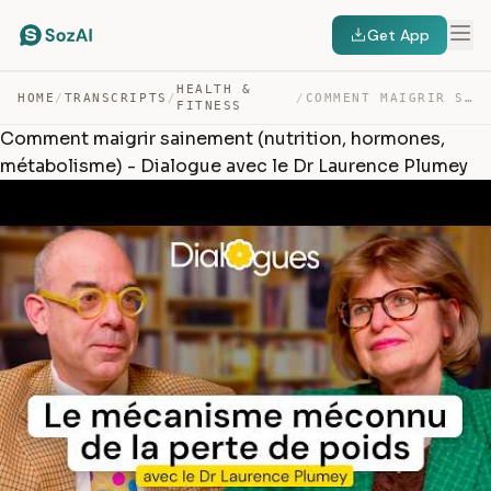
Get App
HEALTH &
HOME
/
TRANSCRIPTS
/
/
COMMENT MAIGRIR SAINEMENT (NUTRITION, HORMONES, MÉTABOL… — TRANSCRIPT
FITNESS
Comment maigrir sainement (nutrition, hormones,
métabolisme) - Dialogue avec le Dr Laurence Plumey