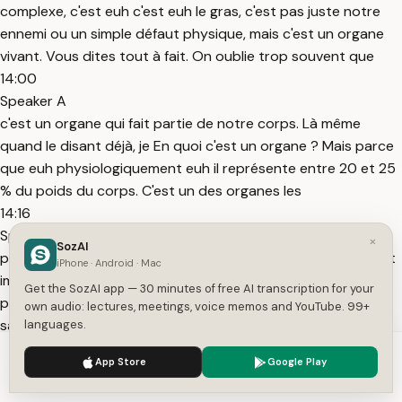
complexe, c'est euh c'est euh le gras, c'est pas juste notre
ennemi ou un simple défaut physique, mais c'est un organe
vivant. Vous dites tout à fait. On oublie trop souvent que
14:00
Speaker A
c'est un organe qui fait partie de notre corps. Là même
quand le disant déjà, je En quoi c'est un organe ? Mais parce
que euh physiologiquement euh il représente entre 20 et 25
% du poids du corps. C'est un des organes les
14:16
Speaker A
×
SozAI
plus importants. Pondéralement, la masse du tissu adipe est
iPhone · Android · Mac
importante. C'est 1/5 à 1/4 du poids de notre corps. Donc
Get the SozAI app — 30 minutes of free AI transcription for your
pour que ça représente ce poids-là, il faut qu'il soit
own audio: lectures, meetings, voice memos and YouTube. 99+
sacrément utile. Et effectivement, il est très très utile.
languages.
14:30
We use cookies to enhance your experience.
Privacy Policy
App Store
Google Play
Speaker A
Accept
Settings
On a un cœur qui bat pour nous envoyer le sang