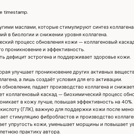
e timestamp.
угими маслами, которые стимулируют синтез коллагена
ний в биологии и снижении уровня коллагена.
еский процесс обновления кожи — коллагеновый каскад
го проникновение и эффективность.
ть дефицит эстрогена и поддерживает здоровье кожи.
орая улучшает проникновение других активных веществ
лагена, а лишь создаёт условия для его активации.
я обновление, падает производство коллагена и снижае
ет коллагеновый каскад — биохимический процесс обн
оникает в кожу лучше, повышая эффективность на 40%.
ислоту (ГЛК), важную для поддержки кожи после мено
жает стимуляцию фибробластов и производство коллаге
ает упругость кожи, уменьшает морщины и повышает у
летнюю практику автора.