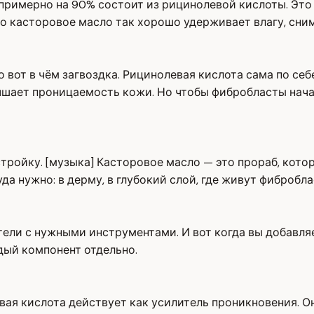
примерно на 90% состоит из рицинолевой кислоты. Это 
то касторовое масло так хорошо удерживает влагу, сни
 вот в чём загвоздка. Рицинолевая кислота сама по себе
учшает проницаемость кожи. Но чтобы фибробласты нача
стройку. [музыка] Касторовое масло — это прораб, кот
да нужно: в дерму, в глубокий слой, где живут фибробла
ители с нужными инструментами. И вот когда вы добавл
дый компонент отдельно.
вая кислота действует как усилитель проникновения. О