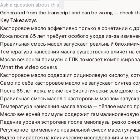
Generated from the transcript and can be wrong — check th
Key Takeaways
Касторовое масло эффективно только в сочетании с др
Кожа после 65 лет требует особого ухода из-за измене
Правильная смесь масел запускает реальный биохимич
Температура нанесения масла существенно влияет на е
Масло вечерней примулы с ГЛК помогает компенсирова
What the video covers
Касторовое масло содержит рицинолевую кислоту, кот
Само по себе касторовое масло не запускает синтез кол
После 65 лет кожа меняется биологически: замедляетс
Правильная смесь масел с касторовым маслом запуска
Температура нанесения масла важна — тёплое масло пр
Масло вечерней примулы содержит гаммалиноленовую к
Падение уровня эстрогена после менопаузы резко сни
Регулярное применение правильной смеси масел улучш
Видео опирается на клинические исследования и много