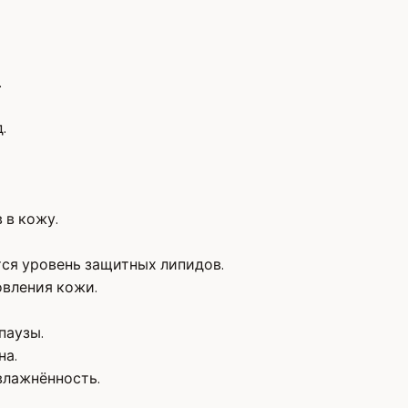
.
.
 в кожу.
тся уровень защитных липидов.
овления кожи.
паузы.
на.
влажнённость.