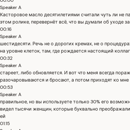
00:00
Speaker A
Касторовое масло десятилетиями считали чуть ли не пан
этом ролике, перевернёт всё, что вы думали об уходе з
00:16
Speaker A
шестидесяти. Речь не о дорогих кремах, не о процедурах
на уровне клеток, там, где рождается настоящий коллаг
00:32
Speaker A
стареет, либо обновляется. И вот что меня всегда пор
разочаровываются и бросают, а потом приходят ко мне и
00:53
Speaker A
правильное, но вы используете только 30% его возмож
видел тысячи женщин, которые буквально преображалис
ей
01:15