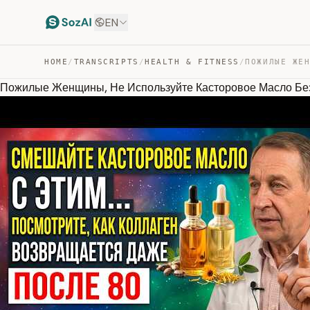
EN
HOME
/
TRANSCRIPTS
/
HEALTH & FITNESS
/
Пожилые Женщины, Не Используйте Касторовое Масло Без