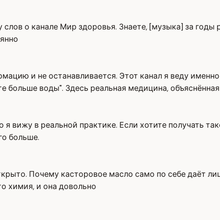
ру слов о канале Мир здоровья. Знаете, [музыка] за год
оянно
мацию и не останавливается. Этот канал я веду именно 
йте больше воды". Здесь реальная медицина, объяснённ
то я вижу в реальной практике. Если хотите получать та
го больше.
открыто. Почему касторовое масло само по себе даёт лиш
то химия, и она довольно