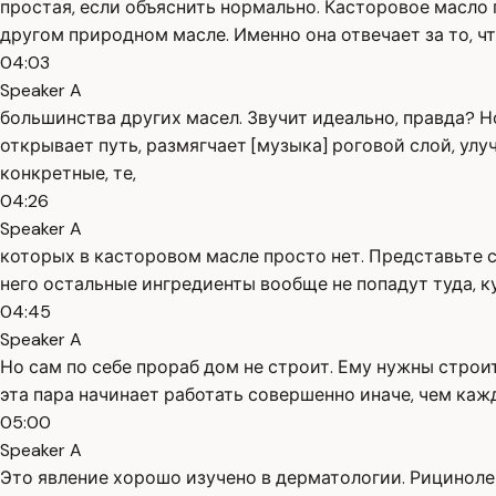
простая, если объяснить нормально. Касторовое масло 
другом природном масле. Именно она отвечает за то, ч
04:03
Speaker A
большинства других масел. Звучит идеально, правда? Но
открывает путь, размягчает [музыка] роговой слой, ул
конкретные, те,
04:26
Speaker A
которых в касторовом масле просто нет. Представьте 
него остальные ингредиенты вообще не попадут туда, ку
04:45
Speaker A
Но сам по себе прораб дом не строит. Ему нужны стро
эта пара начинает работать совершенно иначе, чем каж
05:00
Speaker A
Это явление хорошо изучено в дерматологии. Рициноле