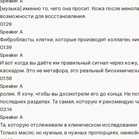
Speaker A
[музыка] именно то, чего она просит. Кожа после менопа
возможности для восстановления.
01:29
Speaker A
Фибробласты, клетки, которые производят коллаген, ни
01:39
Speaker A
И вот когда вы даёте им правильный сигнал через кожу
каскадом. Это не метафора, это реальный биохимическ
01:58
Speaker A
ролик. Я хочу, чтобы вы досмотрели его до конца. Не п
последних разделах. Та самая, которую я рекомендую 
02:14
Speaker A
Та, которую отслеживали в клиническом исследовании 1
Только масло, но нужные, в нужных пропорциях, нанесён